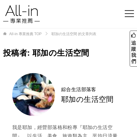
All-in 專業推薦
TOP
耶加の生活空間 的文章列表
追
蹤
投稿者:
耶加の生活空間
我
們
綜合生活部落客
耶加の生活空間
我是耶加，經營部落格和粉專『耶加の生活空
間』，以生活、美食、旅遊類為主，平均日流量