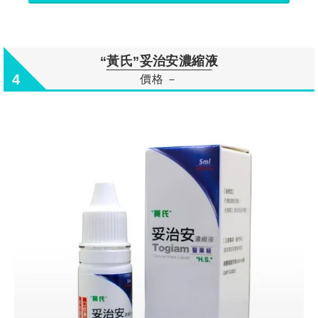
“黃氏”妥治安濃縮液
4
價格 －