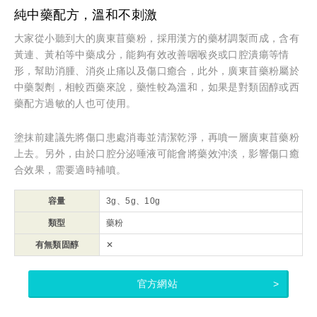
純中藥配方，溫和不刺激
大家從小聽到大的廣東苜藥粉，採用漢方的藥材調製而成，含有
黃連、黃柏等中藥成分，能夠有效改善咽喉炎或口腔潰瘍等情
形，幫助消腫、消炎止痛以及傷口癒合，此外，廣東苜藥粉屬於
中藥製劑，相較西藥來說，藥性較為溫和，如果是對類固醇或西
藥配方過敏的人也可使用。
塗抹前建議先將傷口患處消毒並清潔乾淨，再噴一層廣東苜藥粉
上去。另外，由於口腔分泌唾液可能會將藥效沖淡，影響傷口癒
合效果，需要適時補噴。
容量
3g、5g、10g
類型
藥粉
有無類固醇
✕
官方網站