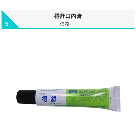
得舒口內膏
5
價格 －