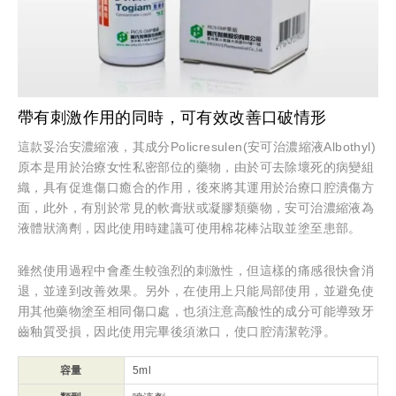
帶有刺激作用的同時，可有效改善口破情形
這款妥治安濃縮液，其成分Policresulen(安可治濃縮液Albothyl)
原本是用於治療女性私密部位的藥物，由於可去除壞死的病變組
織，具有促進傷口癒合的作用，後來將其運用於治療口腔潰傷方
面，此外，有別於常見的軟膏狀或凝膠類藥物，安可治濃縮液為
液體狀滴劑，因此使用時建議可使用棉花棒沾取並塗至患部。
雖然使用過程中會產生較強烈的刺激性，但這樣的痛感很快會消
退，並達到改善效果。另外，在使用上只能局部使用，並避免使
用其他藥物塗至相同傷口處，也須注意高酸性的成分可能導致牙
齒釉質受損，因此使用完畢後須漱口，使口腔清潔乾淨。
容量
5ml