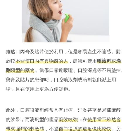
雖然口內膏及貼片便於利用，但是容易產生不適感。對
於較
不習慣口內有異物感的人
，建議可使用
噴液劑
或
滴
劑
類型的藥物
，當傷口靠近喉嚨、口腔深處等不易塗抹
藥膏及貼片的患部時，口腔噴液劑或滴劑就能派上用
場，且在使用上更為方便舒適。
此外，口腔噴液劑經常具有止痛、消炎甚至是局部麻醉
的效果，而滴劑型的產品
藥效較強
，在
使用當下雖然會
帶來強烈的刺激感
，不過
傷口復原的速度也比較快
。另