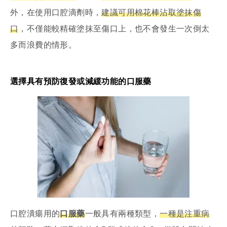
外，在使用口腔滴劑時，
建議可用棉花棒沾取塗抹傷
口
，不僅能較精確塗抹至傷口上，也不會發生一次倒太
多而浪費的情形。
選擇具有預防復發或減緩功能的口服藥
口腔潰瘍用的
口服藥
一般具有兩種類型，
一種是
注重病