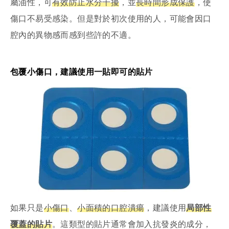
屬油性，可
有效防止水分干擾
，並
長時間形成保護
，使
傷口不易受感染。但是對於初次使用的人，可能會因口
腔內的異物感而感到些許的不適。
包覆小傷口，建議使用一貼即可的貼片
如果只是
小傷口
、
小面積的口腔潰瘍
，建議使用
局部性
覆蓋的貼片
。這類型的貼片通常會加入抗發炎的成分，