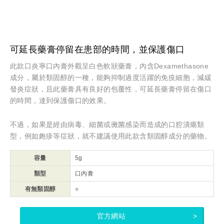
可延長藥膏停留在患部的時間，並保護傷口
此款口炎寧口內膏外觀呈白色軟狀藥膏，內含Dexamethasone
成分，屬於類固醇的一種，能夠抑制過度活躍的免疫細胞，減緩
發炎症狀，且此藥膏具有良好的包覆性，可延長藥膏停留在傷口
的時間，達到保護傷口的效果。
不過，如果是經由病毒、細菌或黴菌感染而造成的口腔潰瘍類
型，例如皰疹等症狀，就不建議使用此款含類固醇成分的藥物。
容量
5g
類型
口內膏
有無類固醇
○
官方網站