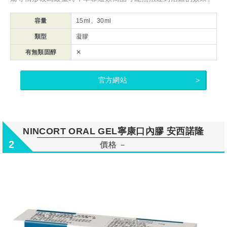
容量
15ml、30ml
類型
凝膠
有無類固醇
✕
官方網站
NINCORT ORAL GEL寧康口內膠 安西諾隆
2
價格 －