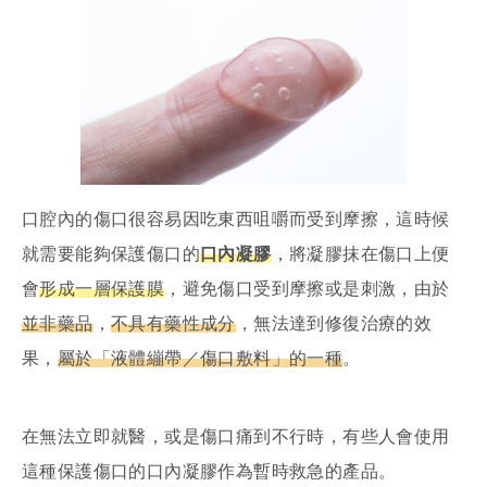
口腔內的傷口很容易因吃東西咀嚼而受到摩擦，這時候
就需要能夠保護傷口的
口內凝膠
，將凝膠抹在傷口上便
會
形成一層保護膜
，避免傷口受到摩擦或是刺激，由於
並非藥品
，
不具有藥性成分
，無法達到修復治療的效
果，
屬於「液體繃帶／傷口敷料」的一種
。
在無法立即就醫，或是傷口痛到不行時，有些人會使用
這種保護傷口的口內凝膠作為暫時救急的產品。