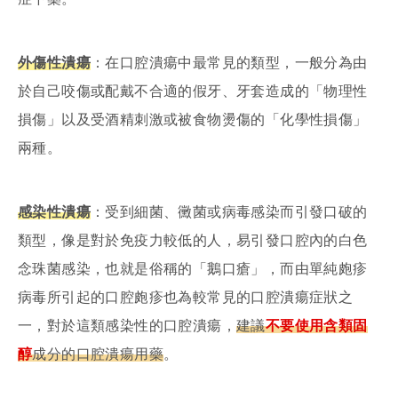
外傷性潰瘍
：在口腔潰瘍中最常見的類型，一般分為由
於自己咬傷或配戴不合適的假牙、牙套造成的「物理性
損傷」以及受酒精刺激或被食物燙傷的「化學性損傷」
兩種。
感染性潰瘍
：受到細菌、黴菌或病毒感染而引發口破的
類型，像是對於免疫力較低的人，易引發口腔內的白色
念珠菌感染，也就是俗稱的「鵝口瘡」，而由單純皰疹
病毒所引起的口腔皰疹也為較常見的口腔潰瘍症狀之
一，對於這類感染性的口腔潰瘍，
建議
不要使用含
類固
醇
成分的口腔潰瘍用藥
。