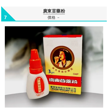
廣東苜藥粉
7
價格 －