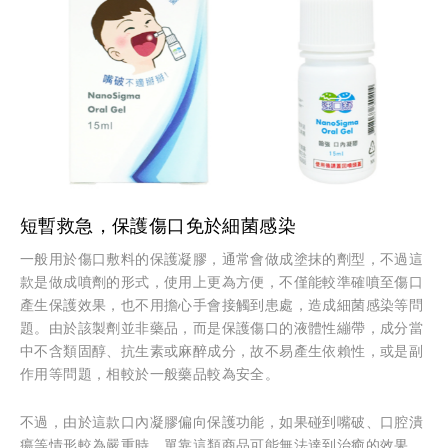
短暫救急，保護傷口免於細菌感染
一般用於傷口敷料的保護凝膠，通常會做成塗抹的劑型，不過這
款是做成噴劑的形式，使用上更為方便，不僅能較準確噴至傷口
產生保護效果，也不用擔心手會接觸到患處，造成細菌感染等問
題。由於該製劑並非藥品，而是保護傷口的液體性繃帶，成分當
中不含類固醇、抗生素或麻醉成分，故不易產生依賴性，或是副
作用等問題，相較於一般藥品較為安全。
不過，由於這款口內凝膠偏向保護功能，如果碰到嘴破、口腔潰
瘍等情形較為嚴重時，單靠這類商品可能無法達到治癒的效果。