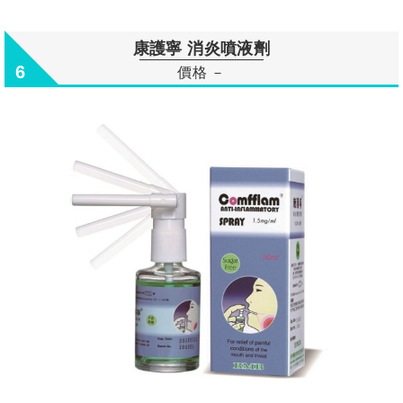
康護寧 消炎噴液劑
6
價格 －