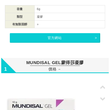
容量
6g
類型
凝膠
有無類固醇
○
官方網站
MUNDISAL GEL蒙得莎凝膠
1
價格 －