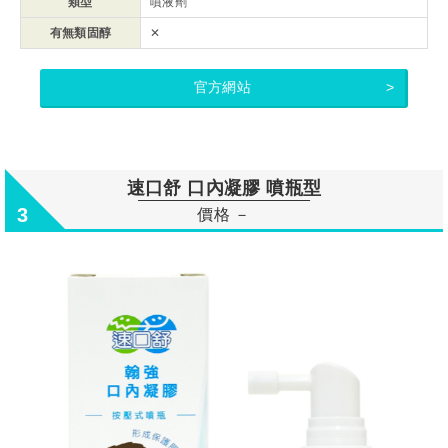
類型
噴液劑
有無類固醇
✕
官方網站
速口舒 口內凝膠 噴瓶型
3
價格 －