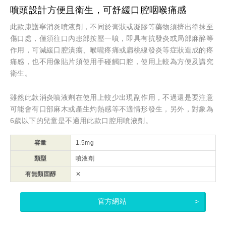
噴頭設計方便且衛生，可舒緩口腔咽喉痛感
此款康護寧消炎噴液劑，不同於膏狀或凝膠等藥物須擠出塗抹至
傷口處，僅須往口內患部按壓一噴，即具有抗發炎或局部麻醉等
作用，可減緩口腔潰瘍、喉嚨疼痛或扁桃線發炎等症狀造成的疼
痛感，也不用像貼片須使用手碰觸口腔，使用上較為方便及講究
衛生。
雖然此款消炎噴液劑在使用上較少出現副作用，不過還是要注意
可能會有口部麻木或產生灼熱感等不適情形發生，另外，對象為
6歲以下的兒童是不適用此款口腔用噴液劑。
容量
1.5mg
類型
噴液劑
有無類固醇
✕
官方網站