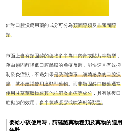
針對口腔潰瘍用藥的成分可分為
類固醇類
及
非類固醇
類
。
市面上
含有類固醇的藥物多半為口內膏或貼片等類型
，
藉由類固醇降低口腔黏膜的免疫反應，能快速且有效抑
制發炎症狀，不過如果
是受到病毒、細菌感染的口腔潰
瘍
，
就不建議使用這類型藥物
。而
非類固醇口服藥通常
使用甘草萃取物或其他抗消炎止痛等成分
，具有修復口
腔黏膜的效用，
多半製成凝膠或噴液劑等類型
。
要給小孩使用時，請確認藥物種類及藥物的適用
年齡