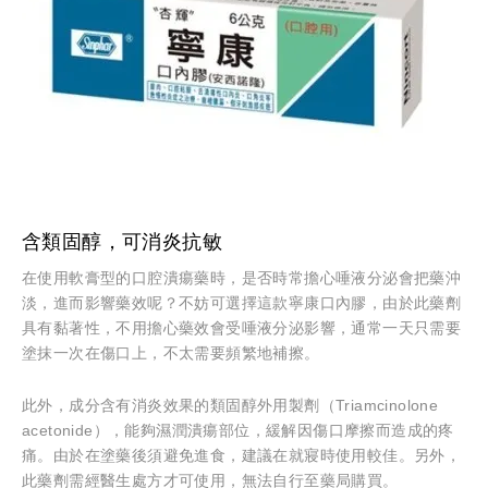
含類固醇，可消炎抗敏
在使用軟膏型的口腔潰瘍藥時，是否時常擔心唾液分泌會把藥沖
淡，進而影響藥效呢？不妨可選擇這款寧康口內膠，由於此藥劑
具有黏著性，不用擔心藥效會受唾液分泌影響，通常一天只需要
塗抹一次在傷口上，不太需要頻繁地補擦。
此外，成分含有消炎效果的類固醇外用製劑（Triamcinolone
acetonide），能夠濕潤潰瘍部位，緩解因傷口摩擦而造成的疼
痛。由於在塗藥後須避免進食，建議在就寢時使用較佳。另外，
此藥劑需經醫生處方才可使用，無法自行至藥局購買。