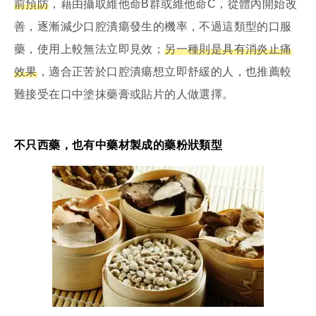
前預防
，藉由攝取維他命B群或維他命C，從體內開始改
善，逐漸減少口腔潰瘍發生的機率，不過這類型的口服
藥，使用上較無法立即見效；
另一種則是
具有消炎止痛
效果
，適合正苦於口腔潰瘍想立即舒緩的人，也推薦較
難接受在口中塗抹藥膏或貼片的人做選擇。
不只西藥，也有中藥材製成的藥粉狀類型