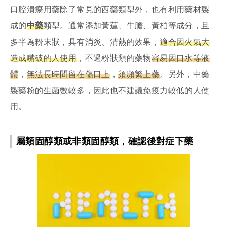
口腔潰瘍用藥除了常見的西藥類型外，也有利用藥材製
成的
中藥
類型。通常添加黃蓮、牛膽、黃柏等成分，且
多半為粉末狀，具有消炎、清熱的效果，
適合因火氣大
造成嘴破的人使用
，不過粉狀類的藥物
容易因口水等液
體
，
無法長時間留在傷口上
，
須頻繁上藥
。另外，中藥
製藥粉的生菌數較多，因此也不建議免疫力較低的人使
用。
屬類固醇類或非類固醇類，確認後對症下藥