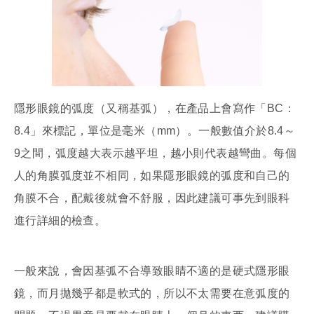
隱形眼鏡的弧度（又稱基弧），在產品上會寫作「BC：
8.4」來標記，單位是毫米（mm）。一般數值介於8.4～
9之間，弧度越大表示越平坦，越小則代表越彎曲。每個
人的角膜弧度並不相同，如果隱形眼鏡的弧度和自己的
角膜不合，配戴後就會不舒服，因此建議可事先到眼科
進行詳細的檢查。
一般來說，會因基弧不合導致眼睛不適的是硬式隱形眼
鏡，而月拋幾乎都是軟式的，所以不太需要在意弧度的