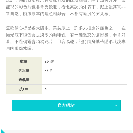
能視的彩色片也非常受歡迎，看似高調的外表下，戴上後其實非
常自然，能跟原本的瞳色相融合，不會有過度的突兀感。
這款偷心棕是各大隱眼、美裝版上，許多人推薦的顏色之一，在
陽光底下瞳色會是淡淡的咖啡色，有一種魅惑的慵懶感，非常好
看。不過偶爾會稍稍跑片，且容易乾，記得隨身攜帶隱形眼鏡專
用的眼藥水喔。
數量
2片裝
含水量
38％
透氧量
－
抗UV
○
官方網站