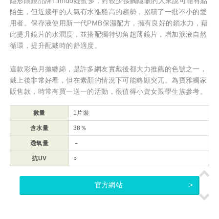
隱形眼鏡品牌Timido媞蜜多，對較少接觸隱眼的人來說可能有點
陌生，但近幾年的人氣有水漲船高的趨勢，累積了一批不小的愛
用者。保存液使用新一代PMB保濕配方，擁有良好的鎖水力，藉
此提升鏡片的水潤度，並搭配獨特切角超薄鏡片，增加淚液自然
循環，提升配戴時的舒適度。
這款彩色月拋纏綿，是許多網友實戴後都大力推薦的色號之一，
戴上後非常好看，但在素顏的情況下可能略顯突兀。為寶雅獨家
販售款，時常有買一送一的活動，很值得小資女跟學生族參考。
數量
1片裝
含水量
38％
透氧量
－
抗UV
○
官方網站