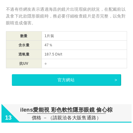
不過有些網友表示遇過海昌的鏡片出現瑕疵的狀況，在配戴前以
及拿下此款隱形眼鏡時，務必要仔細檢查鏡片是否完整，以免對
眼睛造成傷害。
數量
1片裝
含水量
47％
透氧量
187.5 Dk/t
抗UV
○
官方網站
ilens愛能視 彩色軟性隱形眼鏡 偷心棕
13
價格 －（請親洽各大販售通路）