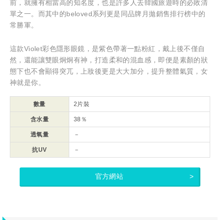
前，就擁有相當高的知名度，也是許多人去韓國旅遊時的必敗清
單之一。而其中的beloved系列更是同品牌月拋銷售排行榜中的
常勝軍。
這款Violet彩色隱形眼鏡，是紫色帶著一點粉紅，戴上後不僅自
然，還能讓雙眼炯炯有神，打造柔和的混血感，即便是素顏的狀
態下也不會顯得突兀，上妝後更是大大加分，提升整體氣質，女
神就是你。
數量
2片裝
含水量
38％
透氧量
－
抗UV
－
官方網站