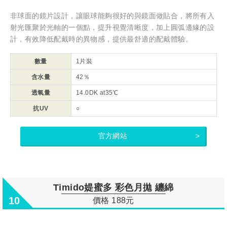
非球面的鏡片設計，讓眼球能夠很好的與鏡面做貼合，將所有入
射光匯聚於光軸的一個點，提升視覺清晰度，加上圓弧邊緣的設
計，有效降低配戴時的異物感，提供最舒適的配戴體驗。
數量
1片裝
含水量
42％
透氧量
14.0DK at35℃
抗UV
○
官方網站
Timido媞蜜多 彩色月拋 纏綿
10
價格 188元