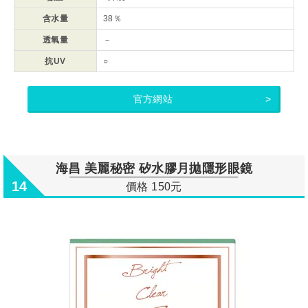
含水量
38％
透氧量
－
抗UV
○
官方網站
海昌 美麗秘密 矽水膠月拋隱形眼鏡
14
價格 150元