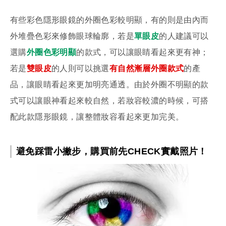
有些彩色隱形眼鏡的外圈色彩較明顯，有的則是由內而
外堆疊色彩來修飾眼球輪廓，若是
單眼皮
的人建議可以
選購
外圈色彩明顯
的款式，可以讓眼睛看起來更有神；
若是
雙眼皮
的人則可以挑選
有自然漸層外圈款式
的產
品，讓眼睛看起來更加明亮通透。由於外圈不明顯的款
式可以讓眼神看起來較自然，若妝容較濃的時候，可搭
配此款隱形眼鏡，讓整體妝容看起來更加完美。
避免踩雷小撇步，購買前先CHECK實戴照片！