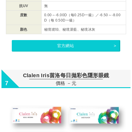
抗UV
無
度數
0.00～-6.00D（每0.25D一級）／-6.50～-8.00
D（每 0.50D一級）
顏色
秘境琥珀、秘境湛藍、秘境冰灰
官方網站
Clalen Iris茵洛每日拋彩色隱形眼鏡
7
價格 －元