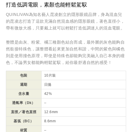
打造低調電眼，素顏也能輕鬆駕馭
QUINLIVAN為知名藝人昆凌創立的隱形眼鏡品牌，身為混血兒
的昆凌志打造了這款充滿自然混血感的隱形眼鏡，著色直徑小，
帶有微放大感，只要戴上就可以輕鬆打造低調迷人的混血電眼。
整體是由灰、粉紫、橘三種顏色結合而成，最外層的灰色能夠自
然銜接特殊色，讓整體看起來更加自然和諧，中間的紫色與橘色
則是使用撞色原理，即使是特殊色卻能夠完美融入自己本身的瞳
色，不論男女都能夠輕鬆駕馭，給你最舒適自然的感受！
包裝
10片裝
週期
日拋
含水量
42%
透氧率（Dk）
–
直徑／著色直徑
12.6mm
基弧（BC）
8.6mm
材質
–