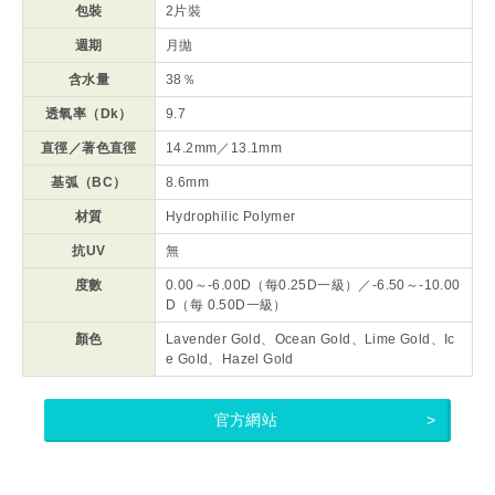
包裝
2片裝
週期
月拋
含水量
38％
透氧率（Dk）
9.7
直徑／著色直徑
14.2mm／13.1mm
基弧（BC）
8.6mm
材質
Hydrophilic Polymer
抗UV
無
度數
0.00～-6.00D（每0.25D一級）／-6.50～-10.00
D（每 0.50D一級）
顏色
Lavender Gold、Ocean Gold、Lime Gold、Ic
e Gold、Hazel Gold
官方網站