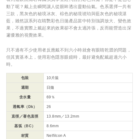
動了呢？戴上去瞬間讓人從眼眸透出靈動仙氣。色系選擇一共有
三款，黑灰色的秘境冰灰、棕色的秘境琥珀與藍灰色的秘境湛
藍，雖然該系列在睛艷彩色日拋產品當中特別強調放大、變色效
果，不過實際上戴起來的效果卻不會太過誇張，反而能營造出深
邃優雅的視覺效果。
只不過有不少使用者反應戴不到六小時就會有眼睛乾澀的問題，
但其實基本上，使用彩色隱形眼鏡時，最好避免配戴超過六小
時。
包裝
10片裝
週期
日拋
含水量
69％
透氧率（Dk）
26
直徑／著色直徑
13.8mm／13.2mm
基弧（BC）
8.6mm
材質
Nelfilcon A