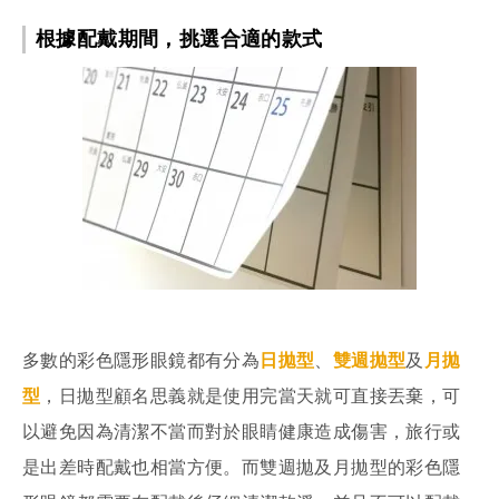
根據配戴期間，挑選合適的款式
多數的彩色隱形眼鏡都有分為
日拋型
、
雙週拋型
及
月拋
型
，日拋型顧名思義就是使用完當天就可直接丟棄，可
以避免因為清潔不當而對於眼睛健康造成傷害，旅行或
是出差時配戴也相當方便。而雙週拋及月拋型的彩色隱