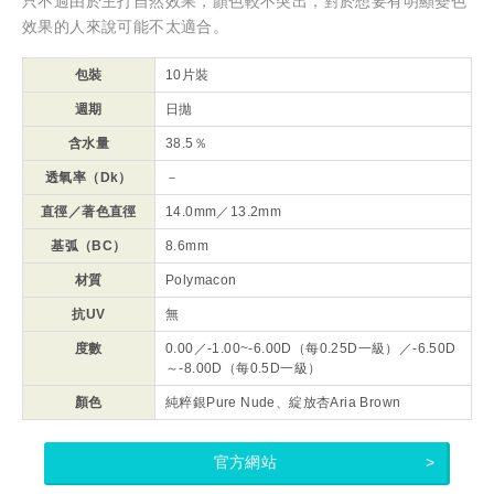
只不過由於主打自然效果，顏色較不突出，對於想要有明顯變色
效果的人來說可能不太適合。
包裝
10片裝
週期
日拋
含水量
38.5％
透氧率（Dk）
－
直徑／著色直徑
14.0mm／13.2mm
基弧（BC）
8.6mm
材質
Polymacon
抗UV
無
度數
0.00／-1.00~-6.00D（每0.25D一級）／-6.50D
～-8.00D（每0.5D一級）
顏色
純粹銀Pure Nude、綻放杏Aria Brown
官方網站