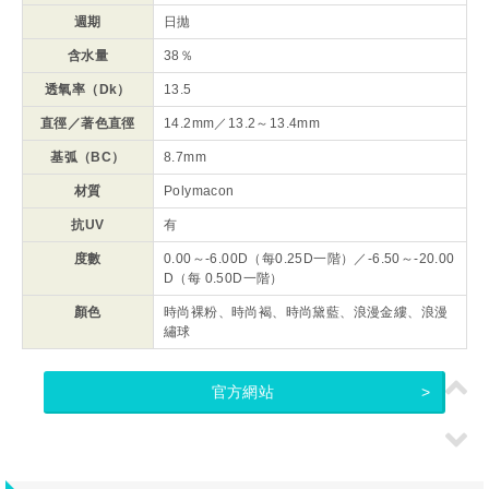
週期
日拋
含水量
38％
透氧率（Dk）
13.5
直徑／著色直徑
14.2mm／13.2～13.4mm
基弧（BC）
8.7mm
材質
Polymacon
抗UV
有
度數
0.00～-6.00D（每0.25D一階）／-6.50～-20.00
D（每 0.50D一階）
顏色
時尚裸粉、時尚褐、時尚黛藍、浪漫金縷、浪漫
繡球
官方網站