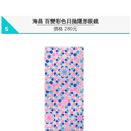
海昌 百變彩色日拋隱形眼鏡
5
價格 280元