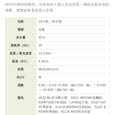
MOON會特別顯色，但也有的人戴上去反而是一種接近藍灰色的
感覺，實際效果還是因人而異。
包裝
10片裝／30片裝
週期
日拋
含水量
55％
透氧率（Dk）
20
直徑／著色直徑
14.2mm／－
基弧（BC）
8.6mm
材質
Methafilcon A
抗UV
有
度數
0.00／-0.50~-6.00D（每0.25D一級）／-6.50D
～-10.00D（每0.5D一級）
顏色
JAZZ BLACK爵士黑、SOUL BROWN首爾棕、
RHAPSODY狂想棕、LATIN拉丁棕、SUZY GR
AY秀智灰、ALICIA BROWN艾莉莎棕、SUZY B
ROWN秀智棕、BLUE MOON月光藍