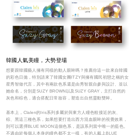
韓國人氣美瞳，大勢登場
想要跟韓國藝人擁有同樣的動人眼眸嗎？推薦你這一款來自韓國
的彩色日拋，特別請來了韓國女團ITZY與擁有國民初戀之稱的女
星秀智做代言，其中有兩款色系還是由秀智親自參與設計、並以
她命名，分別是SUZY BROWN以及SUZY GRAY，主打自然的
灰色和棕色，適合搭配日常妝容，塑造出自然靈動雙眸。
基本上，Clalen的Iris系列多屬於與東方人瞳色較接近的灰、
棕、黑這三種色系，如果想要打造出西方混血眼眸的視覺效果，
則可以選擇BLUE MOON這個色系，是該系列當中唯一的藍色。
不過由於每個人本身的瞳色都不太一樣，有的人戴上BLUE