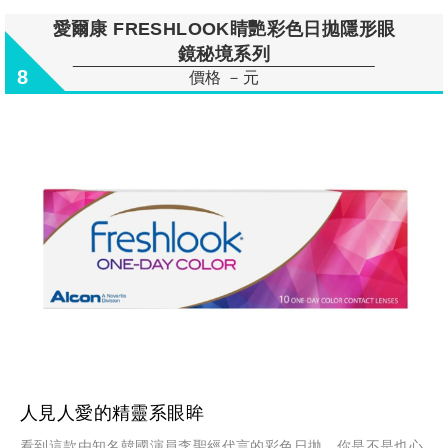
愛爾康 FRESHLOOK睛艷彩色日拋隱形眼
鏡秘境系列
8
價格 －元
人見人愛的精靈系眼眸
看到這款由知名韓國演員李聖經代言的彩色日拋，你是不是也心