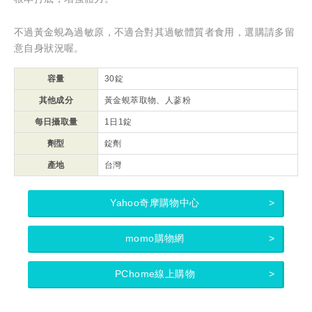
不過黃金蜆為過敏原，不適合對其過敏體質者食用，選購請多留
意自身狀況喔。
容量
30錠
其他成分
黃金蜆萃取物、人蔘粉
每日攝取量
1日1錠
劑型
錠劑
產地
台灣
Yahoo奇摩購物中心
momo購物網
PChome線上購物