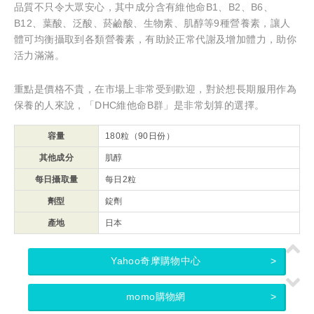
品質不只令大眾安心，其中成分含有維他命B1、B2、B6、
B12、葉酸、泛酸、菸鹼酸、生物素、肌醇等9種營養素，讓人
體可均衡攝取到各類營養素，有助於正常代謝及增加體力，助你
活力滿滿。
重點是價格不貴，在市場上非常受到歡迎，對於想長期服用作為
保養的人來說，「DHC維他命B群」是非常划算的選擇。
容量
180粒（90日份）
其他成分
肌醇
每日攝取量
每日2粒
劑型
錠劑
產地
日本
Yahoo奇摩購物中心
momo購物網