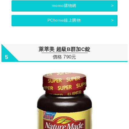
momo購物網
PChome線上購物
萊萃美 超級B群加C錠
5
價格 790元