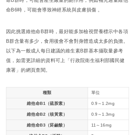
命B群時，可能會產生嚴重的副作用，例如補充過量維他
命B6時，可能會導致神經系統與皮膚損傷 。
因此挑選維他命B群時，最好能多加檢視營養標示中各項
B群含量有多少，食用後會不會對身體造成太多的負擔。
以下為一般成人每日建議的維生素B群基本攝取量參考
值，如需更詳細的資料可上「行政院衛生福利部國民健
康署」的網頁查閱。
種類
單位
維他命B1（硫胺素）
0.9～1.2mg
維他命B2（核黃素）
0.9～1.3mg
維他命B3（菸鹼酸）
11～16mg