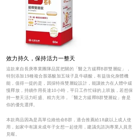
效力持久，保持活力一整天
這款來自長庚專業團隊品質把關的「醫之方緩釋B群雙層錠」，
特別添加19種複合胺基酸加五味子及牛磺酸，有益強化身體機
能，值得一提的是，因採特殊雙層錠設計，能讓效力在人體中緩
慢釋放，持續作用長達10小時，平日工作忙碌的上班族，若想保
持一整天活力旺盛、精力充沛，「醫之方緩釋B群雙層錠」會是
你的優先選擇。
本款商品因為是高單位維他命B群，適合推薦給18歲以上成人使
用，如家中有讓未成年子女想一起使用，建議先諮詢專業人員意
見喔。