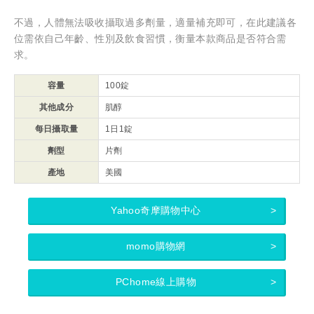
不過，人體無法吸收攝取過多劑量，適量補充即可，在此建議各
位需依自己年齡、性別及飲食習慣，衡量本款商品是否符合需
求。
容量
100錠
其他成分
肌醇
每日攝取量
1日1錠
劑型
片劑
產地
美國
Yahoo奇摩購物中心
momo購物網
PChome線上購物