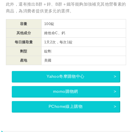
此外，還有推出B群＋鋅、B群＋鐵等能夠加強補充其他營養素的
商品，為消費者提供更多元的選擇。
容量
100錠
其他成分
維他命C、鈣
每日攝取量
1天2次，每次1錠
劑型
錠劑
產地
美國
Yahoo奇摩購物中心
momo購物網
PChome線上購物