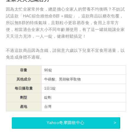
因為太忙全家常外食，總是擔心全家人的營養不均衡嗎？不妨試
試這款「HAC綜合維他命B群＋鐵錠」，這款商品以糖衣包覆，
所以無B群的特殊氣味，且顆粒小更容易吞食，食用上非常方
便，相當適合全家大小不同年齡層使用，有了這一罐就能讓全家
天天活力充沛，一人一錠，健康輕鬆搞定！
不過這款商品因為含鐵，請留意六歲以下兒童不宜食用過量，以
免造成身體不適喔。
容量
90錠
其他成分
牛磺酸、黑胡椒萃取物
每日攝取量
1日1錠
劑型
錠劑
產地
台灣
Yahoo奇摩購物中心