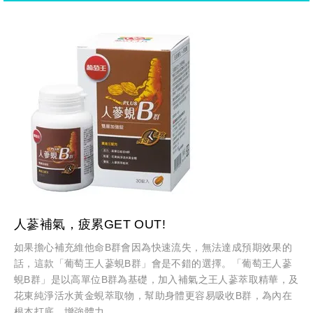
人蔘補氣，疲累GET OUT!
如果擔心補充維他命B群會因為快速流失，無法達成預期效果的
話，這款「葡萄王人蔘蜆B群」會是不錯的選擇。「葡萄王人蔘
蜆B群」是以高單位B群為基礎，加入補氣之王人蔘萃取精華，及
花東純淨活水黃金蜆萃取物，幫助身體更容易吸收B群，為內在
根本打底，增強體力。