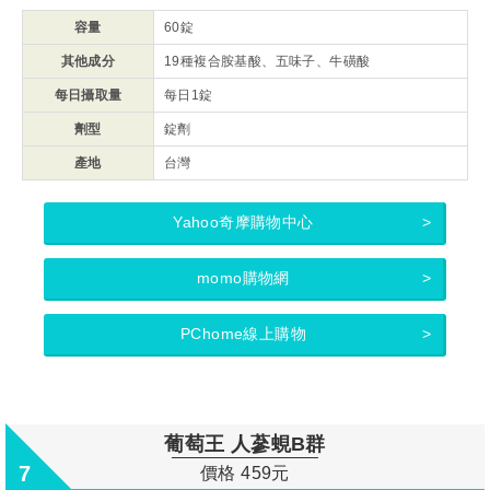
容量
60錠
其他成分
19種複合胺基酸、五味子、牛磺酸
每日攝取量
每日1錠
劑型
錠劑
產地
台灣
Yahoo奇摩購物中心
momo購物網
PChome線上購物
葡萄王 人蔘蜆B群
7
價格 459元