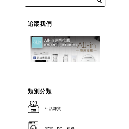
追蹤我們
類別分類
生活雜貨
家電．PC．相機