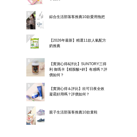
綜合生活部落客推薦10款愛用拖把
【2026年最新】精選11款人氣配方
奶推薦
【實測心得&評比】SUNTORY三得
利 御瑪卡【精胺酸+鋅】有感嗎？評
價如何？
【實測心得＆評比】欣可日夜全效
凝霜好用嗎？評價如何？
親子生活部落客推薦10款童鞋