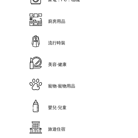
廚房用品
流行時裝
美容‧健康
寵物‧寵物用品
嬰兒‧兒童
旅遊住宿