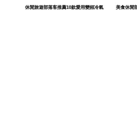
休閒旅遊部落客推薦10款愛用變頻冷氣
美食休閒