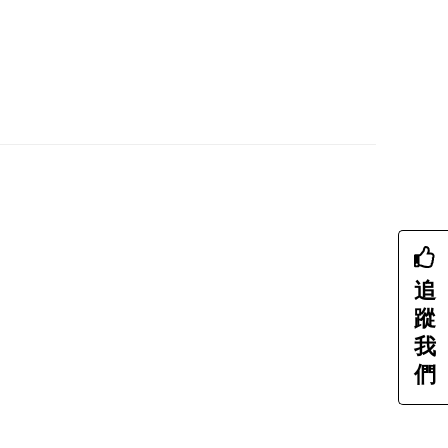
追
蹤
我
們