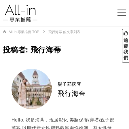
All-in 專業推薦
TOP
飛行海蒂 的文章列表
追
蹤
投稿者:
飛行海蒂
我
們
親子部落客
飛行海蒂
Hello, 我是海蒂，現居彰化 美妝保養/穿搭/親子部
落客 以時代新女性觀點觀察兩性婚姻，替女性發