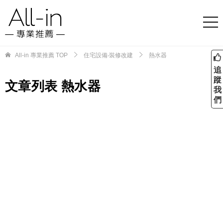
All-in 專業推薦
TOP
住宅設備‧裝修改建
熱水器
追
蹤
文章列表 熱水器
我
們