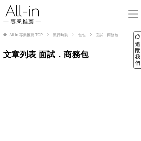
All-in 專業推薦
TOP
流行時裝
包包
面試．商務包
追
蹤
文章列表 面試．商務包
我
們