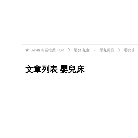
All-in 專業推薦
TOP
嬰兒‧兒童
嬰兒用品
嬰兒床
文章列表 嬰兒床