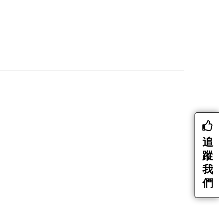
追
蹤
我
們