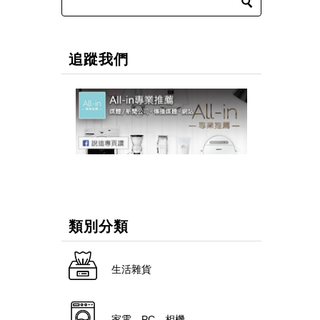
追蹤我們
類別分類
生活雜貨
家電．PC．相機