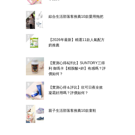
綜合生活部落客推薦10款愛用拖把
【2026年最新】精選11款人氣配方
奶推薦
【實測心得&評比】SUNTORY三得
利 御瑪卡【精胺酸+鋅】有感嗎？評
價如何？
【實測心得＆評比】欣可日夜全效
凝霜好用嗎？評價如何？
親子生活部落客推薦10款童鞋