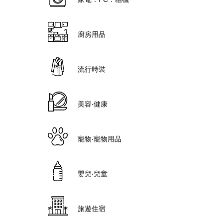
廚房用品
流行時裝
美容‧健康
寵物‧寵物用品
嬰兒‧兒童
旅遊住宿