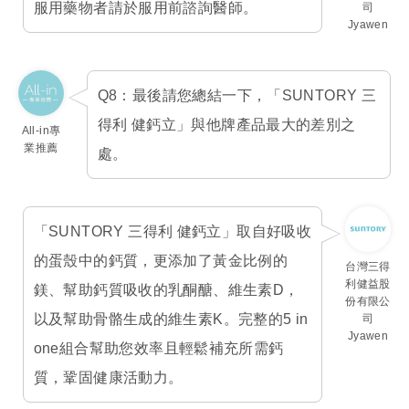
服用藥物者請於服用前諮詢醫師。
司
Jyawen
Q8：最後請您總結一下，「SUNTORY 三
得利 健鈣立」與他牌產品最大的差別之
All-in專
業推薦
處。
「SUNTORY 三得利 健鈣立」取自好吸收
的蛋殼中的鈣質，更添加了黃金比例的
台灣三得
利健益股
鎂、幫助鈣質吸收的乳酮醣、維生素D，
份有限公
以及幫助骨骼生成的維生素K。完整的5 in
司
Jyawen
one組合幫助您效率且輕鬆補充所需鈣
質，鞏固健康活動力。