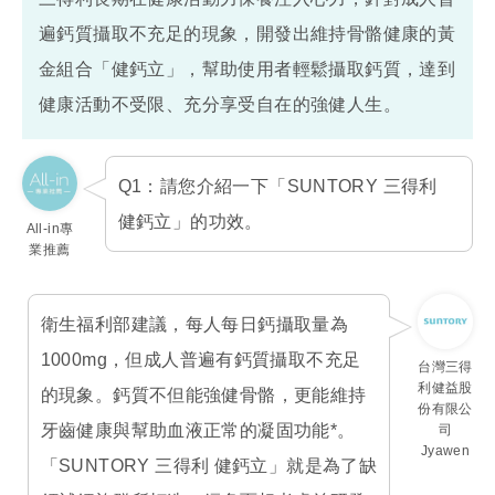
遍鈣質攝取不充足的現象，開發出維持骨骼健康的黃
金組合「健鈣立」，幫助使用者輕鬆攝取鈣質，達到
健康活動不受限、充分享受自在的強健人生。
Q1：請您介紹一下「SUNTORY 三得利
健鈣立」的功效。
All-in專
業推薦
衛生福利部建議，每人每日鈣攝取量為
1000mg，但成人普遍有鈣質攝取不充足
台灣三得
利健益股
的現象。鈣質不但能強健骨骼，更能維持
份有限公
牙齒健康與幫助血液正常的凝固功能*。
司
Jyawen
「SUNTORY 三得利 健鈣立」就是為了缺