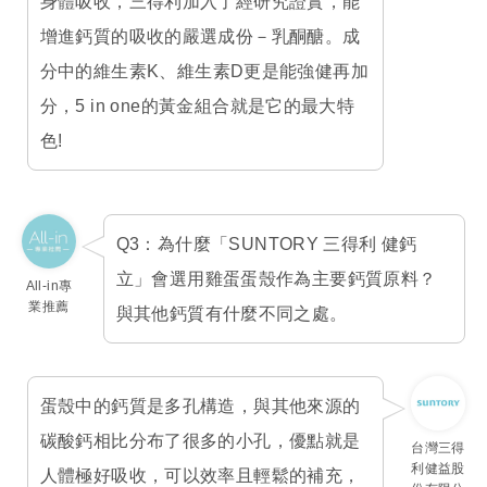
身體吸收，三得利加入了經研究證實，能
增進鈣質的吸收的嚴選成份－乳酮醣。成
分中的維生素K、維生素D更是能強健再加
分，5 in one的黃金組合就是它的最大特
色!
Q3：為什麼「SUNTORY 三得利 健鈣
立」會選用雞蛋蛋殼作為主要鈣質原料？
All-in專
業推薦
與其他鈣質有什麼不同之處。
蛋殼中的鈣質是多孔構造，與其他來源的
碳酸鈣相比分布了很多的小孔，優點就是
台灣三得
利健益股
人體極好吸收，可以效率且輕鬆的補充，