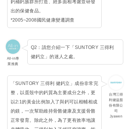
鈣補鈣族群所打造、經多面相考慮並研發
出的保健食品。
*2005~2008國民健康變遷調查
Q2：請您介紹一下「SUNTORY 三得利
健鈣立」的迷人之處。
All-in專
業推薦
「SUNTORY 三得利 健鈣立」成份非常完
整，以蛋殼中的鈣質為主要成分之外，更
台灣三得
利健益股
以2:1的黃金比例加入了與鈣可以相輔相成
份有限公
的鎂，一次幫助維持骨骼健康及支援骨骼
司
Jyawen
正常發育。除此之外，為了更有效率地讓