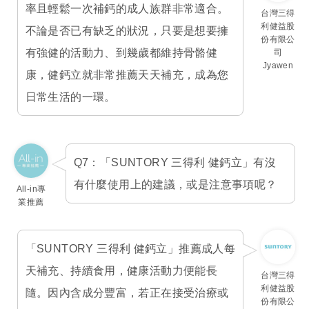
率且輕鬆一次補鈣的成人族群非常適合。
台灣三得
利健益股
不論是否已有缺乏的狀況，只要是想要擁
份有限公
有強健的活動力、到幾歲都維持骨骼健
司
Jyawen
康，健鈣立就非常推薦天天補充，成為您
日常生活的一環。
Q7：「SUNTORY 三得利 健鈣立」有沒
有什麼使用上的建議，或是注意事項呢？
All-in專
業推薦
「SUNTORY 三得利 健鈣立」推薦成人每
天補充、持續食用，健康活動力便能長
台灣三得
利健益股
隨。因內含成分豐富，若正在接受治療或
份有限公