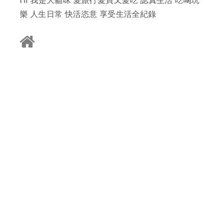
Hi 我是大貓咪 愛旅行愛買又愛吃 認真生活 吃喝玩
樂 人生日常 快活恣意 享受生活全紀錄