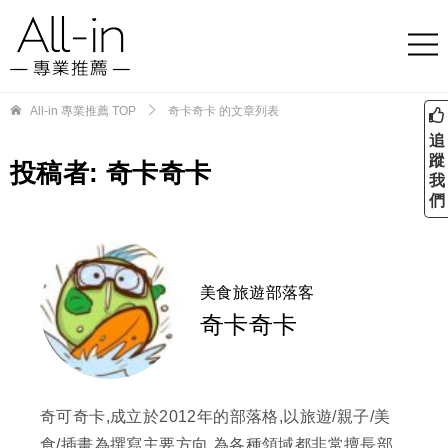
All-in 專業推薦
TOP
奇卡奇卡 的文章列表
追
蹤
投稿者:
奇卡奇卡
我
們
美食旅遊部落客
奇卡奇卡
奇可奇卡,成立於2012年的部落格,以旅遊/親子/美
食/插畫為撰寫主要方向,為各種領域都非常擅長部