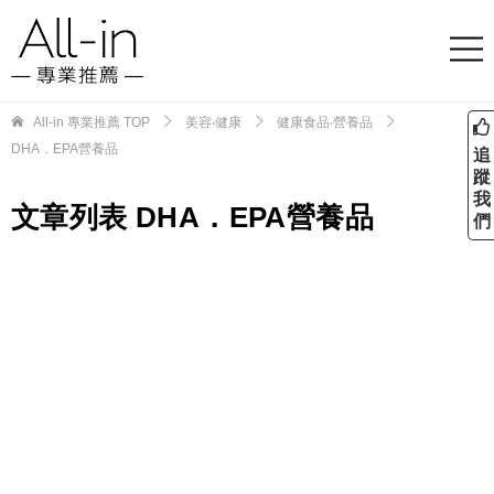
All-in 專業推薦
TOP
美容‧健康
健康食品‧營養品
DHA．EPA營養品
追
蹤
我
文章列表 DHA．EPA營養品
們