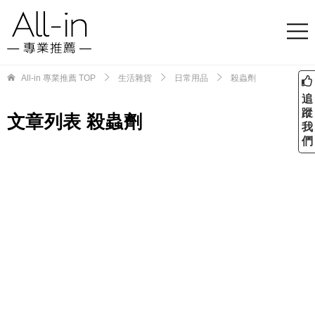
All-in 專業推薦
TOP
生活雜貨
日常用品
殺蟲劑
追
蹤
文章列表 殺蟲劑
我
們