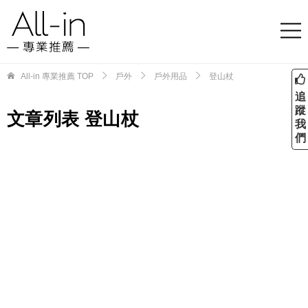
All-in 專業推薦
TOP
戶外
戶外用品
登山杖
追
蹤
文章列表 登山杖
我
們