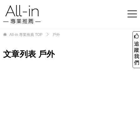
All-in 專業推薦
TOP
戶外
追
蹤
文章列表 戶外
我
們