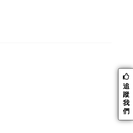
追
蹤
我
們