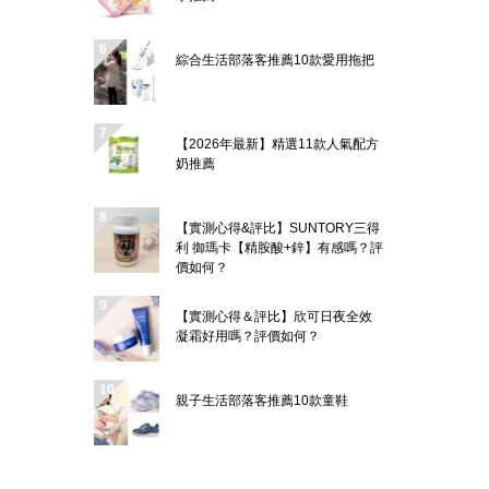
綜合生活部落客推薦10款愛用拖把
【2026年最新】精選11款人氣配方
奶推薦
【實測心得&評比】SUNTORY三得
利 御瑪卡【精胺酸+鋅】有感嗎？評
價如何？
【實測心得＆評比】欣可日夜全效
凝霜好用嗎？評價如何？
親子生活部落客推薦10款童鞋