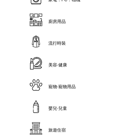
廚房用品
流行時裝
美容‧健康
寵物‧寵物用品
嬰兒‧兒童
旅遊住宿