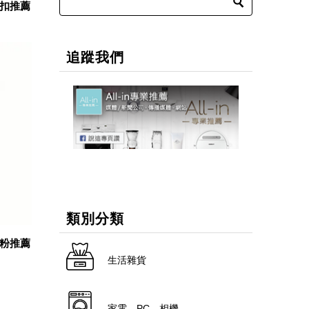
罩扣推薦
追蹤我們
類別分類
珠粉推薦
生活雜貨
家電．PC．相機