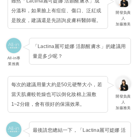
雖然「Lactina麗可媞娜 活顏醒膚水」成
分溫和，如果臉上有痘痘、傷口、泛紅或
開發負責
人
是脫皮，建議還是先諮詢皮膚科醫師喔。
加藤雅美
「Lactina麗可媞娜 活顏醒膚水」的建議用
量是多少呢？
All-in專
業推薦
每次的建議用量大約是50元硬幣大小，若
當天肌膚較乾燥也可以倒化妝棉上濕敷
開發負責
人
1~2分鐘，會有很好的保濕效果。
加藤雅美
最後請您總結一下，「Lactina麗可媞娜 活