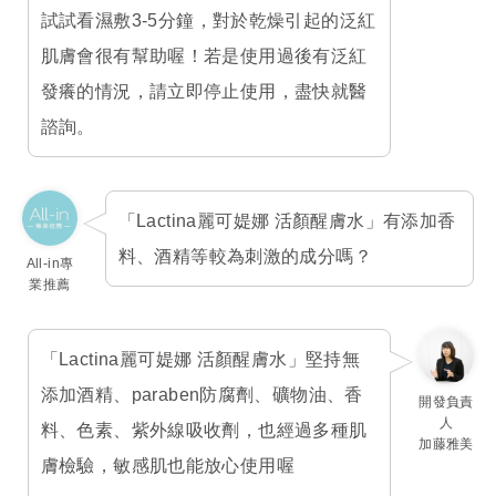
試試看濕敷3-5分鐘，對於乾燥引起的泛紅
肌膚會很有幫助喔！若是使用過後有泛紅
發癢的情況，請立即停止使用，盡快就醫
諮詢。
「Lactina麗可媞娜 活顏醒膚水」有添加香
料、酒精等較為刺激的成分嗎？
All-in專
業推薦
「Lactina麗可媞娜 活顏醒膚水」堅持無
添加酒精、paraben防腐劑、礦物油、香
開發負責
人
料、色素、紫外線吸收劑，也經過多種肌
加藤雅美
膚檢驗，敏感肌也能放心使用喔