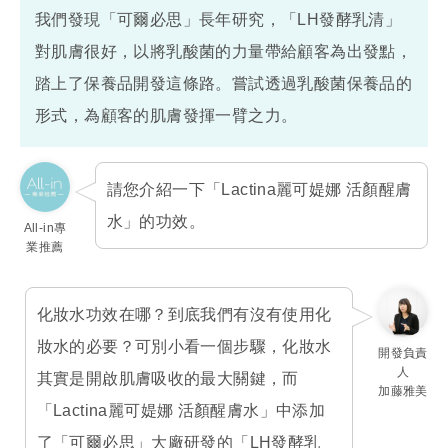
我們發現「可爾必思」長年研究，「LH發酵乳清」
對肌膚很好，以將乳酸菌的力量帶給顧客為出發點，
踏上了保養品開發這條路。嘗試透過乳酸菌保養品的
形式，為顧客的肌膚發揮一臂之力。
請您介紹一下「Lactina麗可媞娜 活顏醒膚
水」的功效。
All-in專
業推薦
化妝水功效在哪？到底我們有沒有使用化
妝水的必要？可別小看一個步驟，化妝水
開發負責
人
其實是開啟肌膚吸收的最大關鍵，而
加藤雅美
「Lactina麗可媞娜 活顏醒膚水」中添加
了「可爾必思」大廠研發的「LH發酵乳