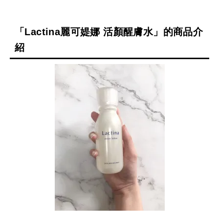
「Lactina麗可媞娜 活顏醒膚水」的商品介
紹