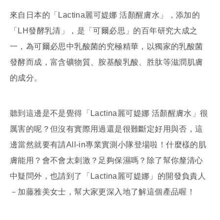
來自日本的「Lactina麗可媞娜 活顏醒膚水」，添加的
「LH發酵乳清」，是「可爾必思」的百年研究大成之
一，為可爾必思中乳酸菌的究極精華，以獨家的乳酸菌
發酵而成，富含礦物質、胺基酸乳酸、胜肽等滋潤肌膚
的成分。
聽到這邊是不是覺得「Lactina麗可媞娜 活顏醒膚水」很
厲害的呢？但沒有實際用過還是很難斷定好用與否，這
邊當然就要有請All-in專業實測小隊登場啦！什麼樣的肌
膚能用？會不會太刺激？足夠保濕嗎？除了幫你釐清心
中疑問外，也請到了「Lactina麗可媞娜」的開發負責人
－加藤雅美女士，幫大家更深入地了解這個產品喔！