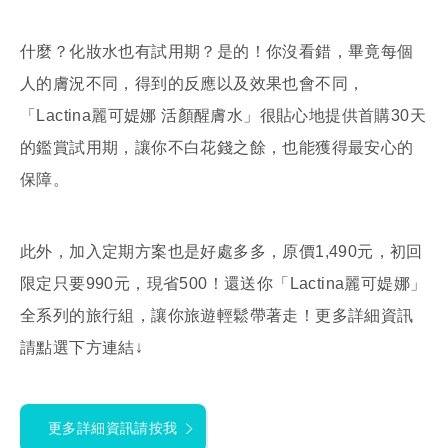
什麼？化妝水也有試用期？是的！你沒看錯，畢竟每個
人的膚況不同，得到的反應以及效果也會不同，
「Lactina麗可媞娜 活顏醒膚水」很貼心地提供首購30天
的鑑賞試用期，讓你不白花錢之餘，也能獲得最安心的
保障。
此外，加入定期方案也是好處多多，原價1,490元，初回
限定只要990元，現省500！還送你「Lactina麗可媞娜」
全系列的旅行組，讓你旅遊輕鬆帶著走！更多詳細資訊
請點選下方連結↓
更多詳細資訊請按我