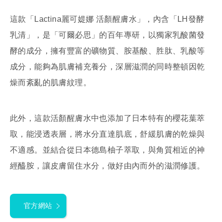
這款「Lactina麗可媞娜 活顏醒膚水」，內含「LH發酵
乳清」，是「可爾必思」的百年專研，以獨家乳酸菌發
酵的成分，擁有豐富的礦物質、胺基酸、胜肽、乳酸等
成分，能夠為肌膚補充養分，深層滋潤的同時整頓因乾
燥而紊亂的肌膚紋理。
此外，這款活顏醒膚水中也添加了日本特有的櫻花葉萃
取，能浸透表層，將水分直達肌底，舒緩肌膚的乾燥與
不適感。並結合從日本德島柚子萃取，與角質相近的神
經醯胺，讓皮膚留住水分，做好由內而外的滋潤修護。
官方網站