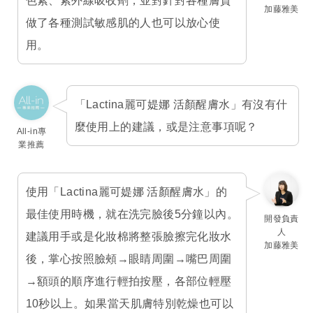
色素、紫外線吸收劑，並對針對各種膚質
加藤雅美
做了各種測試敏感肌的人也可以放心使
用。
「Lactina麗可媞娜 活顏醒膚水」有沒有什
麼使用上的建議，或是注意事項呢？
All-in專
業推薦
使用「Lactina麗可媞娜 活顏醒膚水」的
最佳使用時機，就在洗完臉後5分鐘以內。
開發負責
人
建議用手或是化妝棉將整張臉擦完化妝水
加藤雅美
後，掌心按照臉頰→眼睛周圍→嘴巴周圍
→額頭的順序進行輕拍按壓，各部位輕壓
10秒以上。如果當天肌膚特別乾燥也可以