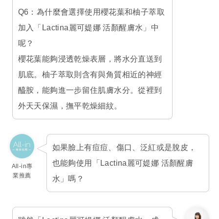
Q6：為什麼會選擇使用櫻花葉和柚子萃取
加入「Lactina麗可媞娜 活顏醒膚水」中
呢？
櫻花葉能夠浸透乾燥表層，將水分直送到
肌底。柚子萃取則含有與角質相近的神經
醯胺，能夠進一步留住肌膚水分。從裡到
外天天保濕，撫平乾燥細紋。
如果臉上有痘痘、傷口、泛紅或是脫皮，
也能夠使用「Lactina麗可媞娜 活顏醒膚
All-in專
業推薦
水」嗎？