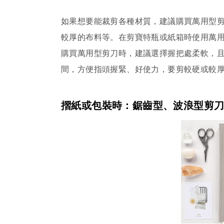
如果想要能裁剪各種材質，建議購買萬用型
較厚的布料等。在剪寶特瓶或紙箱時使用萬
購買萬用型剪刀時，建議選擇握把處柔軟，
間，方便指頭握緊、好使力，要剪較硬或較
摺紙或包裝時：鋸齒型、波浪型剪