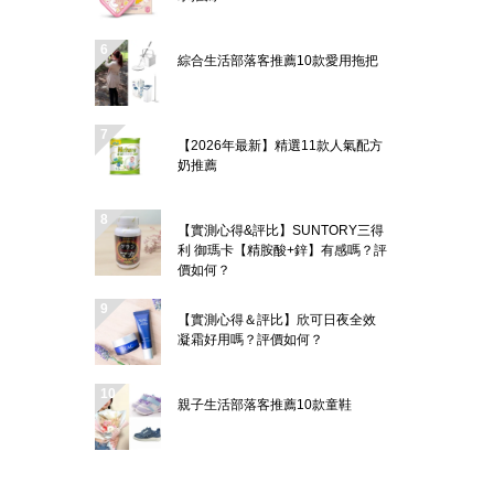
綜合生活部落客推薦10款愛用拖把
【2026年最新】精選11款人氣配方
奶推薦
【實測心得&評比】SUNTORY三得
利 御瑪卡【精胺酸+鋅】有感嗎？評
價如何？
【實測心得＆評比】欣可日夜全效
凝霜好用嗎？評價如何？
親子生活部落客推薦10款童鞋