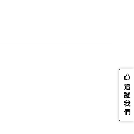
追
蹤
我
們