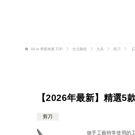
All-in 專業推薦
TOP
生活雜貨
文具
剪刀
【
【2026年最新】精選
剪刀
做手工藝時常使用的