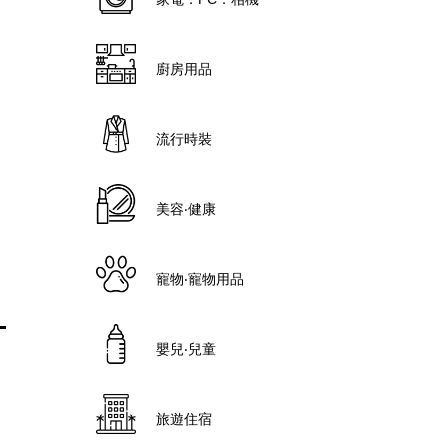
廚房用品
流行時裝
美容‧健康
寵物‧寵物用品
嬰兒‧兒童
旅遊住宿