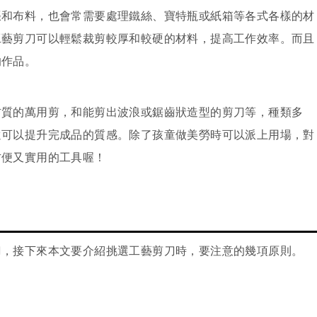
張和布料，也會常需要處理鐵絲、寶特瓶或紙箱等各式各樣的材
工藝剪刀可以輕鬆裁剪較厚和較硬的材料，提高工作效率。而且
的作品。
材質的萬用剪，和能剪出波浪或鋸齒狀造型的剪刀等，種類多
還可以提升完成品的質感。除了孩童做美勞時可以派上用場，對
方便又實用的工具喔！
刀，接下來本文要介紹挑選工藝剪刀時，要注意的幾項原則。