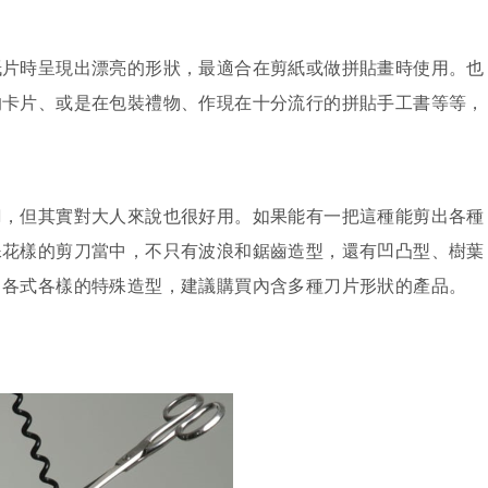
紙片時呈現出漂亮的形狀，最適合在剪紙或做拼貼畫時使用。也
的卡片、或是在包裝禮物、作現在十分流行的拼貼手工書等等，
刀，但其實對大人來說也很好用。如果能有一把這種能剪出各種
殊花樣的剪刀當中，不只有波浪和鋸齒造型，還有凹凸型、樹葉
出各式各樣的特殊造型，建議購買內含多種刀片形狀的產品。