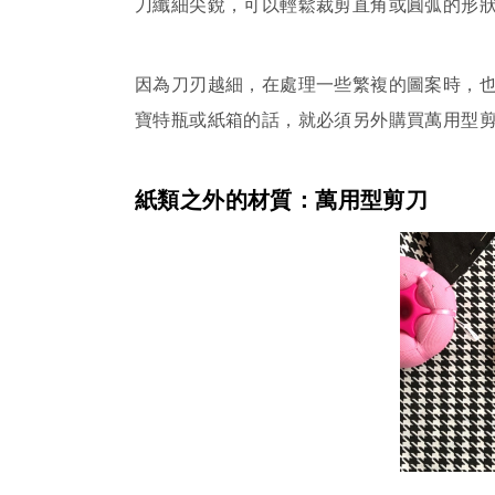
刀纖細尖銳，可以輕鬆裁剪直角或圓弧的形
因為刀刃越細，在處理一些繁複的圖案時，
寶特瓶或紙箱的話，就必須另外購買萬用型
紙類之外的材質：萬用型剪刀