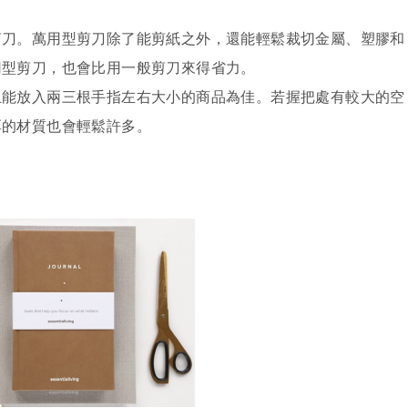
剪刀。萬用型剪刀除了能剪紙之外，還能輕鬆裁切金屬、塑膠和
用型剪刀，也會比用一般剪刀來得省力。
且能放入兩三根手指左右大小的商品為佳。若握把處有較大的空
厚的材質也會輕鬆許多。
刀