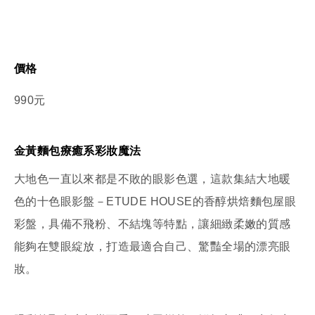
價格
990元
金黃麵包療癒系彩妝魔法
大地色一直以來都是不敗的眼影色選，這款集結大地暖
色的十色眼影盤－ETUDE HOUSE的香醇烘焙麵包屋眼
彩盤，具備不飛粉、不結塊等特點，讓細緻柔嫩的質感
能夠在雙眼綻放，打造最適合自己、驚豔全場的漂亮眼
妝。