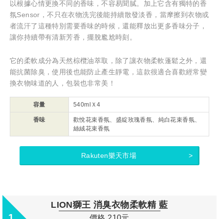
以根據心情更換不同的香味，不容易聞膩。加上它含有獨特的香
氛Sensor，不只在衣物洗完後能持續散發淡香，當摩擦到衣物或
者流汗了這種特別需要香味的時候，還能釋放出更多香味分子，
讓你持續帶有清新芳香，擺脫尷尬時刻。
它的柔軟成分為天然棕欖油萃取，除了讓衣物柔軟蓬鬆之外，還
能抗菌除臭，使用後也能防止產生靜電，這款很適合喜歡經常變
換衣物味道的人，包裝也非常美！
容量
540mlＸ4
香味
歡悅花束香氛、盛綻玫瑰香氛、純白花束香氛、
絲絨花束香氛
Rakuten樂天市場
LION獅王 消臭衣物柔軟精 藍
1
價格 210元