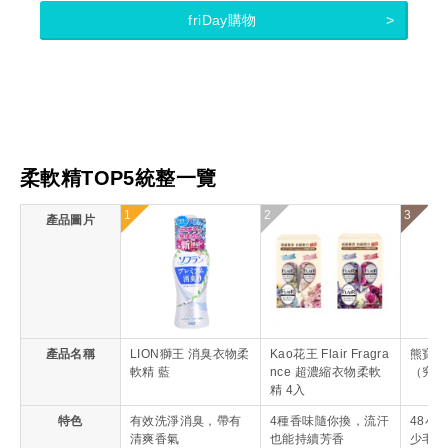
friDay購物
柔軟精TOP5統整一覽
1
2
3
產品圖片
產品名稱
LION獅王 消臭衣物柔
Kao花王 Flair Fragra
熊寶貝
軟精 藍
nce 超濃縮衣物柔軟
（究極
精 4入
特色
有效洗淨消臭，帶有
4種香味隨你換，流汗
48小
清爽香氣
也能持續芳香
少毛球