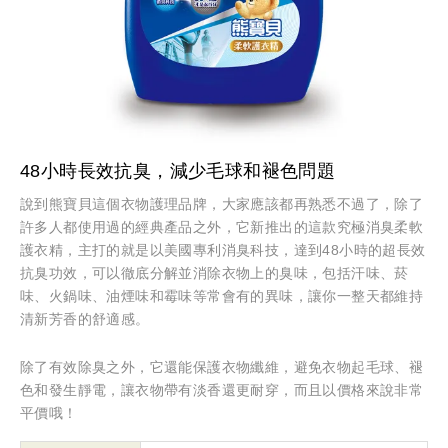
48小時長效抗臭，減少毛球和褪色問題
說到熊寶貝這個衣物護理品牌，大家應該都再熟悉不過了，除了
許多人都使用過的經典產品之外，它新推出的這款究極消臭柔軟
護衣精，主打的就是以美國專利消臭科技，達到48小時的超長效
抗臭功效，可以徹底分解並消除衣物上的臭味，包括汗味、菸
味、火鍋味、油煙味和霉味等常會有的異味，讓你一整天都維持
清新芳香的舒適感。
除了有效除臭之外，它還能保護衣物纖維，避免衣物起毛球、褪
色和發生靜電，讓衣物帶有淡香還更耐穿，而且以價格來說非常
平價哦！