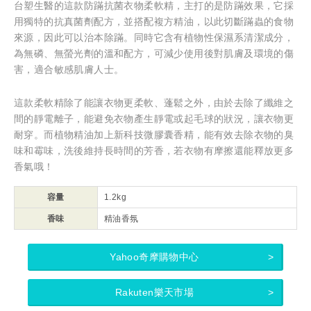
台塑生醫的這款防蹣抗菌衣物柔軟精，主打的是防蹣效果，它採
用獨特的抗真菌劑配方，並搭配複方精油，以此切斷蹣蟲的食物
來源，因此可以治本除蹣。同時它含有植物性保濕系清潔成分，
為無磷、無螢光劑的溫和配方，可減少使用後對肌膚及環境的傷
害，適合敏感肌膚人士。
這款柔軟精除了能讓衣物更柔軟、蓬鬆之外，由於去除了纖維之
間的靜電離子，能避免衣物產生靜電或起毛球的狀況，讓衣物更
耐穿。而植物精油加上新科技微膠囊香精，能有效去除衣物的臭
味和霉味，洗後維持長時間的芳香，若衣物有摩擦還能釋放更多
香氣哦！
容量
1.2kg
香味
精油香氛
Yahoo奇摩購物中心
Rakuten樂天市場