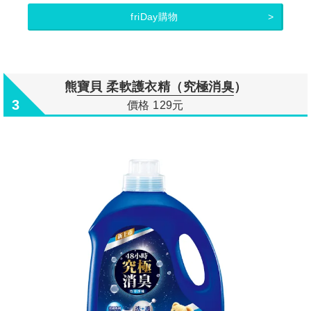
friDay購物
熊寶貝 柔軟護衣精（究極消臭）
3
價格 129元