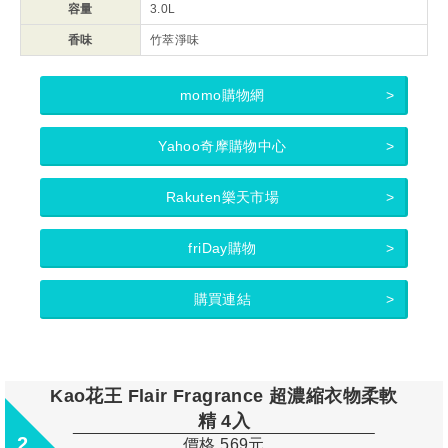
容量
3.0L
香味
竹萃淨味
momo購物網
Yahoo奇摩購物中心
Rakuten樂天市場
friDay購物
購買連結
Kao花王 Flair Fragrance 超濃縮衣物柔軟
精 4入
2
價格 569元