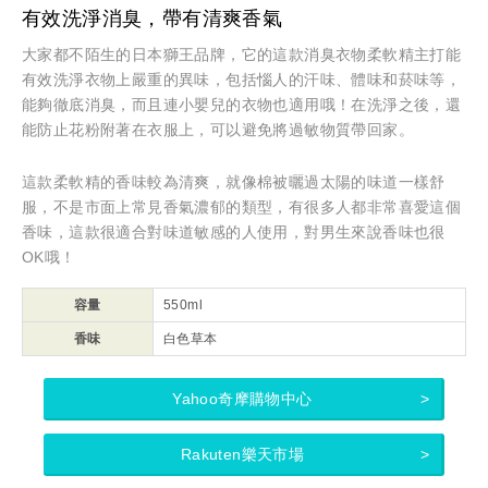
有效洗淨消臭，帶有清爽香氣
大家都不陌生的日本獅王品牌，它的這款消臭衣物柔軟精主打能
有效洗淨衣物上嚴重的異味，包括惱人的汗味、體味和菸味等，
能夠徹底消臭，而且連小嬰兒的衣物也適用哦！在洗淨之後，還
能防止花粉附著在衣服上，可以避免將過敏物質帶回家。
這款柔軟精的香味較為清爽，就像棉被曬過太陽的味道一樣舒
服，不是市面上常見香氣濃郁的類型，有很多人都非常喜愛這個
香味，這款很適合對味道敏感的人使用，對男生來說香味也很
OK哦！
容量
550ml
香味
白色草本
Yahoo奇摩購物中心
Rakuten樂天市場