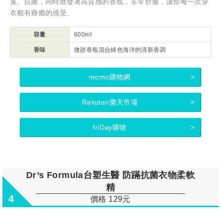
臭、抗菌，同時散發著高質感的香氛，非常舒服，讓你每一次穿
衣都有療癒的感受。
容量
600ml
香味
微甜香氛混合綠色海洋的清新香調
momo購物網
Rakuten樂天市場
friDay購物
Dr’s Formula台塑生醫 防蹣抗菌衣物柔軟
精
4
價格 129元