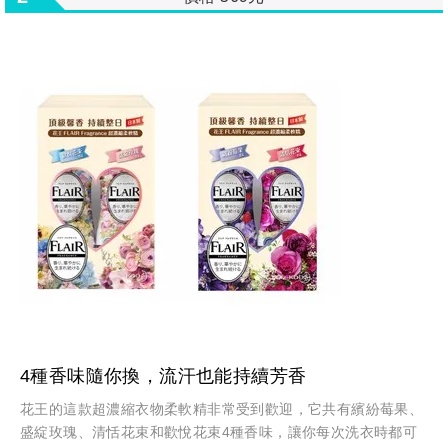
4種香味隨你換，流汗也能持續芳香
花王的這款超濃縮衣物柔軟精非常受到歡迎，它共有繽紛莓果、
盛綻玫瑰、清恬花束和歡悅花束4種香味，讓你每次洗衣時都可