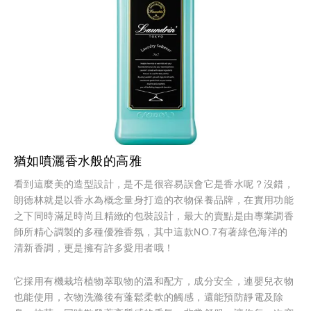
猶如噴灑香水般的高雅
看到這麼美的造型設計，是不是很容易誤會它是香水呢？沒錯，
朗德林就是以香水為概念量身打造的衣物保養品牌，在實用功能
之下同時滿足時尚且精緻的包裝設計，最大的賣點是由專業調香
師所精心調製的多種優雅香氛，其中這款NO.7有著綠色海洋的
清新香調，更是擁有許多愛用者哦！
它採用有機栽培植物萃取物的溫和配方，成分安全，連嬰兒衣物
也能使用，衣物洗滌後有蓬鬆柔軟的觸感，還能預防靜電及除