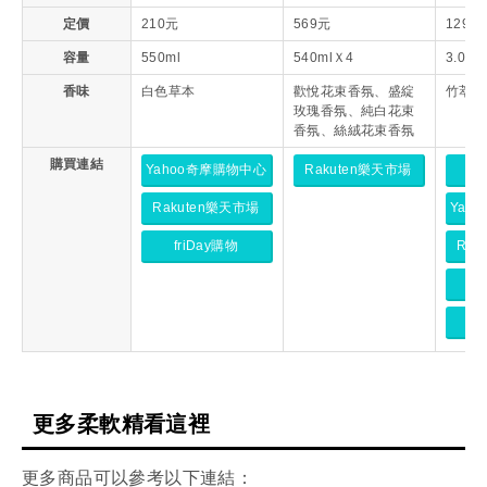
定價
210元
569元
129元
容量
550ml
540mlＸ4
3.0L
香味
白色草本
歡悅花束香氛、盛綻
竹萃淨
玫瑰香氛、純白花束
香氛、絲絨花束香氛
購買連結
Yahoo奇摩購物中心
Rakuten樂天市場
m
Rakuten樂天市場
Yah
friDay購物
Rak
f
更多柔軟精看這裡
更多商品可以參考以下連結：