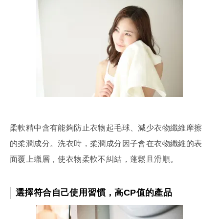
柔軟精中含有能夠防止衣物起毛球、減少衣物纖維摩擦
的柔潤成分。洗衣時，柔潤成分因子會在衣物纖維的表
面覆上蠟層，使衣物柔軟不糾結，蓬鬆且滑順。
選擇符合自己使用習慣，高CP值的產品