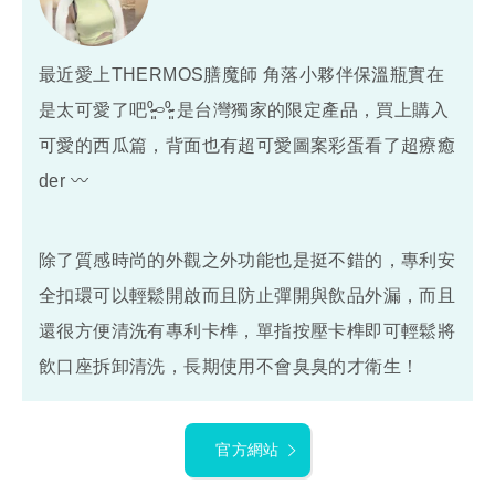
最近愛上THERMOS膳魔師 角落小夥伴保溫瓶實在
是太可愛了吧⁰̷̴͈࿁⁰̷̴͈ 是台灣獨家的限定產品，買上購入
可愛的西瓜篇，背面也有超可愛圖案彩蛋看了超療癒
der 〰︎
除了質感時尚的外觀之外功能也是挺不錯的，專利安
全扣環可以輕鬆開啟而且防止彈開與飲品外漏，而且
還很方便清洗有專利卡榫，單指按壓卡榫即可輕鬆將
飲口座拆卸清洗，長期使用不會臭臭的才衛生！
官方網站