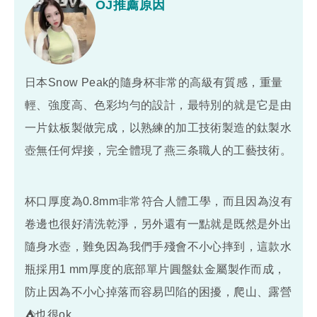
OJ推薦原因
日本Snow Peak的隨身杯非常的高級有質感，重量
輕、強度高、色彩均勻的設計，最特別的就是它是由
一片鈦板製做完成，以熟練的加工技術製造的鈦製水
壺無任何焊接，完全體現了燕三条職人的工藝技術。
杯口厚度為0.8mm非常符合人體工學，而且因為沒有
卷邊也很好清洗乾淨，另外還有一點就是既然是外出
隨身水壺，難免因為我們手殘會不小心摔到，這款水
瓶採用1 mm厚度的底部單片圓盤鈦金屬製作而成，
防止因為不小心掉落而容易凹陷的困擾，爬山、露營
⛺️也很ok。