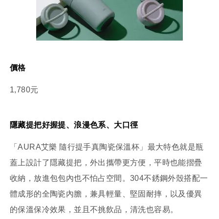
價格
1,780元
隱藏提把好握提、浪漫色系、大口徑
「AURA艾樂 隨行提手真陶瓷保溫杯」最大特色就是瓶
蓋上設計了隱藏提把，外出攜帶更方便，平時也能摺疊
收納，放進包包內也不怕占空間。304不銹鋼外殼搭配一
體成形的全陶瓷內膽，兼具輕量、堅固耐摔，以及優異
的保溫保冷效果，並且不挑飲品，清洗也容易。