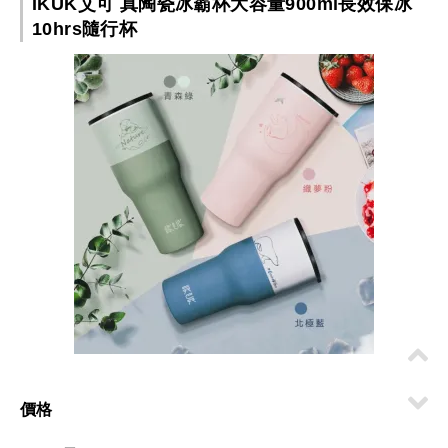
IKUK艾可 真陶瓷冰霸杯大容量900ml長效保冰
10hrs隨行杯
價格