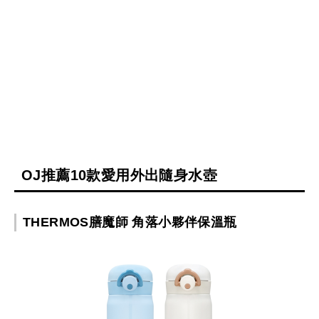
OJ推薦10款愛用外出隨身水壺
THERMOS膳魔師 角落小夥伴保溫瓶