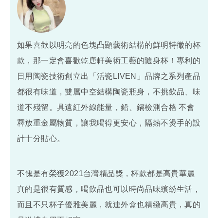
如果喜歡以明亮的色塊凸顯藝術結構的鮮明特徵的杯
款，那一定會喜歡乾唐軒美術工藝的隨身杯！專利的
日用陶瓷技術創立出「活瓷LIVEN」品牌之系列產品
都很有味道，雙層中空結構陶瓷瓶身，不挑飲品、味
道不殘留。具遠紅外線能量，鉛、鎘檢測合格 不會
釋放重金屬物質，讓我喝得更安心，隔熱不燙手的設
計十分貼心。
不愧是有榮獲2021台灣精品獎，杯款都是高貴華麗
真的是很有質感，喝飲品也可以時尚品味繽紛生活，
而且不只杯子優雅美麗，就連外盒也精緻高貴，真的