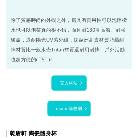
除了質感時尚的外觀之外，還具有實用性可以泡檸檬
水也可以泡茶真的很不錯，而且耐130度高溫、耐強
酸鹼，還耐陽光UV紫外線，採歐洲高貴材質乃屬耐
摔材質比一般水壺Tritan材質還耐用耐摔，戶外活動
也超方便的( ¯ᒡ̱¯ )ง
官方網站
momo購物網
乾唐軒 陶瓷隨身杯