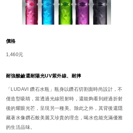
價格
1,460元
耐強酸鹼還耐陽光UV紫外線、耐摔
「LUDAVI 鑽石水瓶」瓶身以鑽石切割面時尚設計，不
僅造型吸睛，當透過光線照射時，還能夠看到經過折射
後的耀眼光芒，呈現另一種美。除此之外，其背後還隱
藏著水像鑽石般美麗又珍貴的理念，喝水也能充滿優雅
的生活品味。