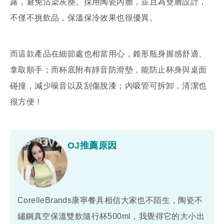
露，避免沾染灰塵。採用陶瓷內膽，並且為雙層設計，
不僅不挑飲品，保溫保冷效果也很優異。
而這款產品在細節處也相當用心，錐形瓶身握感舒適、
拿取順手；而杯底附有靜音防滑墊，能防止杯身與桌面
碰撞，減少噪音以及刮傷脫漆；內吸管可拆卸，清潔也
很方便！
OJ推薦原因
CorelleBrands康寧餐具相信大家也不陌生，陶瓷不
鏽鋼真空保溫雙飲隨行杯500ml，我覺得它的大小出