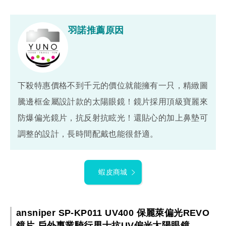
羽諾推薦原因
下殺特惠價格不到千元的價位就能擁有一只，精緻圖
騰邊框金屬設計款的太陽眼鏡！鏡片採用頂級寶麗來
防爆偏光鏡片，抗反射抗眩光！還貼心的加上鼻墊可
調整的設計，長時間配戴也能很舒適。
蝦皮商城
ansniper SP-KP011 UV400 保麗萊偏光REVO
鏡片 戶外專業騎行男士抗UV偏光太陽眼鏡