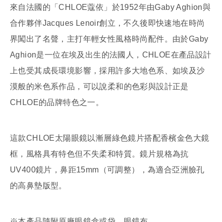
來自法國的「CHLOE蔻依」於1952年由Gaby Aghion與
合作夥伴Jacques Lenoir創立，不久後即快速地在時尚
界闖出了名聲，主打年輕女性風格時尚配件。由於Gaby
Aghion是一位在埃及出生的法國人，CHLOE在產品設計
上也受其成長環境影響，採用許多大地色系、如埃及沙
漠般的米色系作品，可以說柔和的色彩與設計正是
CHLOE的品牌特色之一。
這款CHLOE太陽眼鏡以漸層綠色鏡片搭配香檳金色大鏡
框，風格具有特色但不失柔和特質。鏡片規格為抗
UV400鏡片，鼻距15mm（可調整），為適合亞洲臉孔
的高鼻墊版型。
※本產品隨附原廠眼鏡盒或袋、眼鏡布。