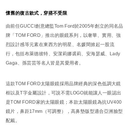
懷舊的復古款式，穿搭不受限
由前任GUCCI創意總監Tom Ford於2005年創立的同名品
牌「TOM FORD」推出的眼鏡系列，以奢華、實用、強
烈設計感等元素在東西方的明星、名媛間掀起一股流
行，包括布萊德彼特、安潔莉娜裘莉、安海瑟威、Lady
Gaga、孫芸芸等名人皆是其愛用者。
這款TOM FORD太陽眼鏡採用品牌經典的深色低調大鏡
框以及T字金屬設計，可說不需LOGO就能讓人一眼認出
是TOM FORD家的太陽眼鏡；本款太陽眼鏡為抗UV400
鏡片，鼻距17mm（可調整），高鼻墊版型適合亞洲臉型
配戴。