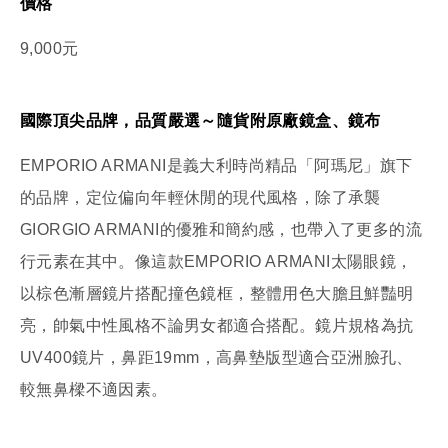
價格
9,000元
國際頂尖品牌，品質嚴選～隨貨附原廠鏡盒、鏡布
EMPORIO ARMANI是義大利時尚精品「阿瑪尼」旗下
的品牌，定位偏向年輕休閒的現代風格，除了承襲
GIORGIO ARMANI的優雅和簡約感，也帶入了更多的流
行元素在其中。像這款EMPORIO ARMANI太陽眼鏡，
以棕色漸層鏡片搭配撞色鏡框，整體用色大膽且鮮豔明
亮，帥氣中性風格不論男女都適合搭配。鏡片規格為抗
UV400鏡片，鼻距19mm，高鼻墊版型適合亞洲臉孔、
較無鼻樑不適因素。