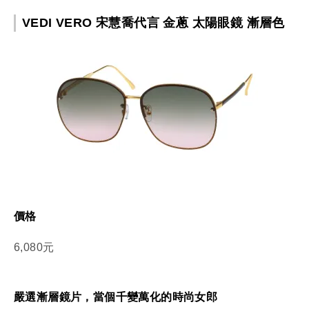
VEDI VERO 宋慧喬代言 金蔥 太陽眼鏡 漸層色
價格
6,080元
嚴選漸層鏡片，當個千變萬化的時尚女郎