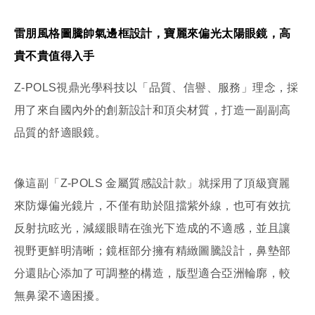
雷朋風格圖騰帥氣邊框設計，寶麗來偏光太陽眼鏡，高
貴不貴值得入手
Z-POLS視鼎光學科技以「品質、信譽、服務」理念，採
用了來自國內外的創新設計和頂尖材質，打造一副副高
品質的舒適眼鏡。
像這副「Z-POLS 金屬質感設計款」就採用了頂級寶麗
來防爆偏光鏡片，不僅有助於阻擋紫外線，也可有效抗
反射抗眩光，減緩眼睛在強光下造成的不適感，並且讓
視野更鮮明清晰；鏡框部分擁有精緻圖騰設計，鼻墊部
分還貼心添加了可調整的構造，版型適合亞洲輪廓，較
無鼻梁不適困擾。