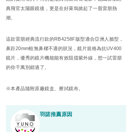
典飛官太陽眼鏡後，更是在好萊塢掀起了一股雷朋熱
潮。
這款雷朋經典流行款的RB4258F版型適合亞洲人臉型，
鼻距20mm較無鼻樑不適的狀況，鏡片規格為抗UV400
鏡片，優秀的鏡片機能能有效阻擋紫外線，想一試雷朋
的你千萬別錯過了。
※本產品隨附原廠鏡盒、擦拭鏡布。
羽諾推薦原因