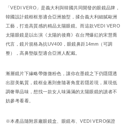
「VEDI VERO」是義大利與韓國共同開發的眼鏡品牌，
韓國設計鏡框框形適合亞洲臉型，揉合義大利細膩歐洲
工藝，打造高質感的精品太陽眼鏡。而這款VEDI VERO
太陽眼鏡是以出演《太陽的後裔》在台灣爆紅的宋慧喬
代言，鏡片規格為抗UV400，眼鏡鼻距14mm（可調
整），高鼻墊版型適合亞洲人配戴。
漸層鏡片下緣略帶微微粉色，讓你在墨鏡之下仍隱隱透
出甜美氣質，鏡框金蔥則會隨著角度若隱若現，展現低
調奢華品味，想找一款女人味滿滿的太陽眼鏡的讀者不
妨參考看看。
※本產品隨附原廠眼鏡盒、眼鏡布、VEDI VERO保證