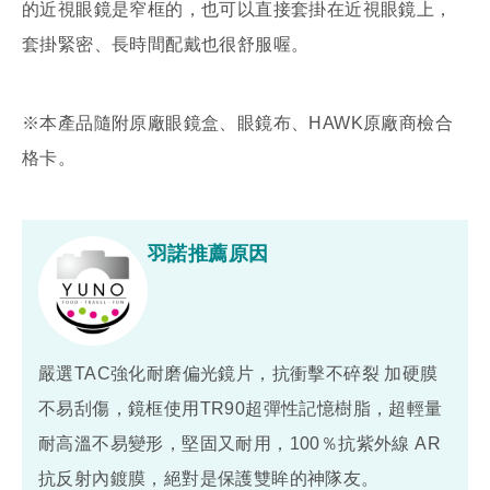
的近視眼鏡是窄框的，也可以直接套掛在近視眼鏡上，
套掛緊密、長時間配戴也很舒服喔。
※本產品隨附原廠眼鏡盒、眼鏡布、HAWK原廠商檢合
格卡。
羽諾推薦原因
嚴選TAC強化耐磨偏光鏡片，抗衝擊不碎裂 加硬膜
不易刮傷，鏡框使用TR90超彈性記憶樹脂，超輕量
耐高溫不易變形，堅固又耐用，100％抗紫外線 AR
抗反射內鍍膜，絕對是保護雙眸的神隊友。