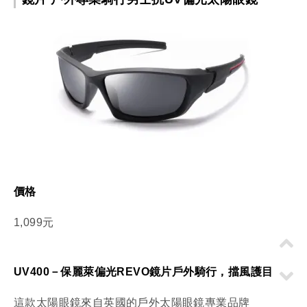
價格
1,099元
UV400－保麗萊偏光REVO鏡片戶外騎行，擋風護目
這款太陽眼鏡來自英國的戶外太陽眼鏡專業品牌