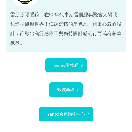
雷朋太陽眼鏡，在80年代中期雷朋經典飛官太陽眼
鏡造型風靡世界！低調沉穩的黑色系，別出心裁的設
計，凸顯出高質感作工與獨特設計感流行而成為奢華
象徵。
momo購物網
蝦皮商城
Yahoo奇摩購物中心