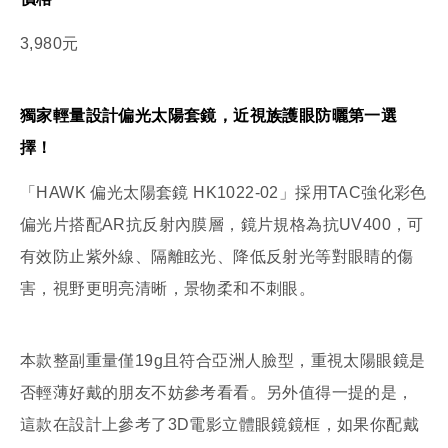
3,980元
獨家輕量設計偏光太陽套鏡，近視族護眼防曬第一選
擇！
「HAWK 偏光太陽套鏡 HK1022-02」採用TAC強化彩色
偏光片搭配AR抗反射內膜層，鏡片規格為抗UV400，可
有效防止紫外線、隔離眩光、降低反射光等對眼睛的傷
害，視野更明亮清晰，景物柔和不刺眼。
本款整副重量僅19g且符合亞洲人臉型，重視太陽眼鏡是
否輕薄好戴的朋友不妨參考看看。另外值得一提的是，
這款在設計上參考了3D電影立體眼鏡鏡框，如果你配戴