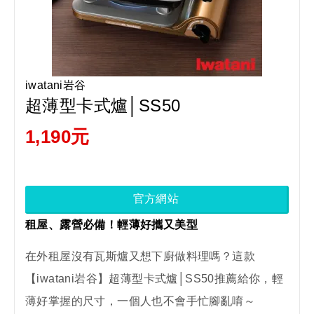
iwatani岩谷
超薄型卡式爐│SS50
1,190元
官方網站
租屋、露營必備！輕薄好攜又美型
在外租屋沒有瓦斯爐又想下廚做料理嗎？這款
【iwatani岩谷】超薄型卡式爐│SS50推薦給你，輕
薄好掌握的尺寸，一個人也不會手忙腳亂唷～