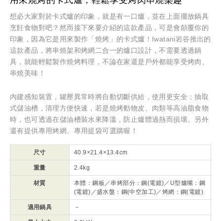
用來燒烤的卡式爐，輕鬆享受烤肉串燒樂趣
想必大家對於卡式爐的印象，就是有一口爐，並在上面擺放鍋具
烹飪食物對吧？然而接下來要介紹的這款產品，可是會顛覆你的
印象，因為它是用來製作「燒烤」的卡式爐！Iwatani岩谷推出的
這款產品，將串燒架和烤網二合一的爐口設計，不需要透過鍋
具，就能輕鬆製作燒烤料理，不論在家還是戶外都能享受烤肉、
串燒美味！
內建感知裝置，罐壓異常時將自動切斷供給，使用更安全；抽取
式儲油槽，清理方便快速，若是燒烤動物皮、肉類等高油脂食物
時，也可透過在儲油槽裝水來降溫，防止爐體過熱而損壞。另外
還有提供專用烤網、專用提袋可選購喔！
尺寸
40.9×21.4×13.4cm
重量
2.4kg
材質
本體：鋼板／串烤部分：鋼(電鍍)／U型爐嘴：鋼
(電鍍)／盛水盤：鋼(中空加工)／烤網：鋼(電鍍)
適用鍋具
－