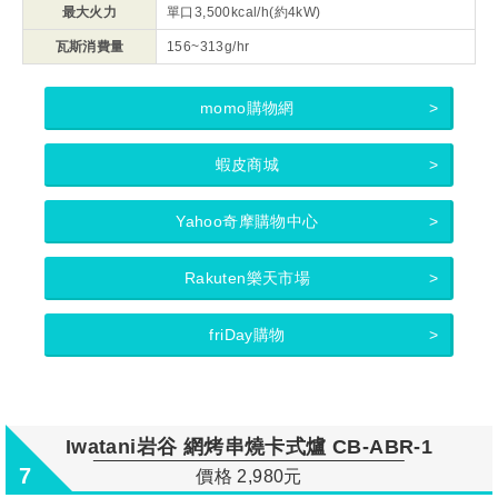
最大火力
單口3,500kcal/h(約4kW)
瓦斯消費量
156~313g/hr
momo購物網
蝦皮商城
Yahoo奇摩購物中心
Rakuten樂天市場
friDay購物
Iwatani岩谷 網烤串燒卡式爐 CB-ABR-1
7
價格 2,980元