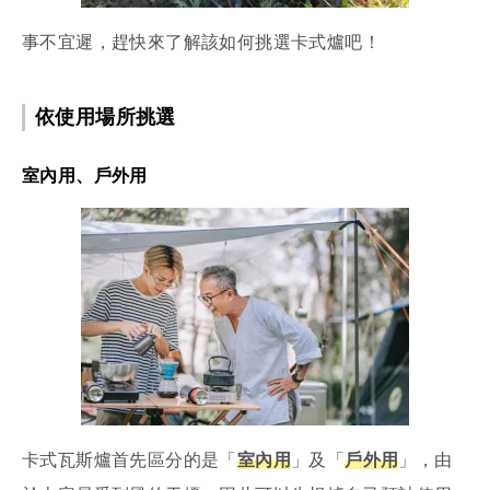
事不宜遲，趕快來了解該如何挑選卡式爐吧！
依使用場所挑選
室內用、戶外用
卡式瓦斯爐首先區分的是「
室內用
」及「
戶外用
」，由