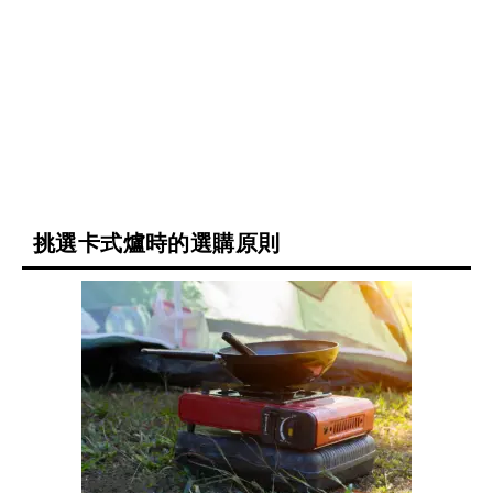
挑選卡式爐時的選購原則