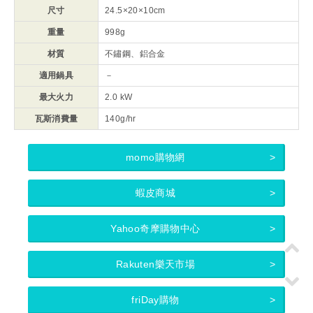
尺寸
24.5×20×10cm
重量
998g
材質
不鏽鋼、鋁合金
適用鍋具
－
最大火力
2.0 kW
瓦斯消費量
140g/hr
momo購物網
蝦皮商城
Yahoo奇摩購物中心
Rakuten樂天市場
friDay購物