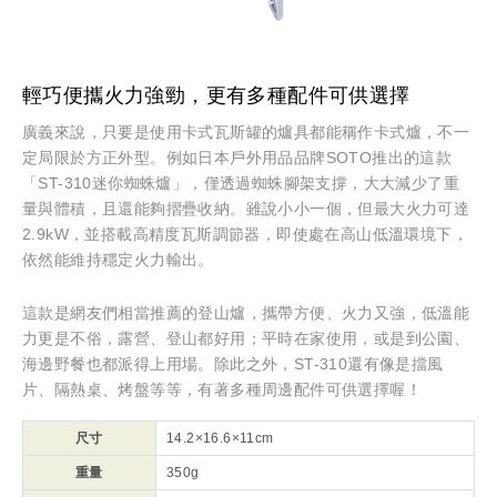
輕巧便攜火力強勁，更有多種配件可供選擇
廣義來說，只要是使用卡式瓦斯罐的爐具都能稱作卡式爐，不一
定局限於方正外型。例如日本戶外用品品牌SOTO推出的這款
「ST-310迷你蜘蛛爐」，僅透過蜘蛛腳架支撐，大大減少了重
量與體積，且還能夠摺疊收納。雖說小小一個，但最大火力可達
2.9kW，並搭載高精度瓦斯調節器，即使處在高山低溫環境下，
依然能維持穩定火力輸出。
這款是網友們相當推薦的登山爐，攜帶方便、火力又強，低溫能
力更是不俗，露營、登山都好用；平時在家使用，或是到公園、
海邊野餐也都派得上用場。除此之外，ST-310還有像是擋風
片、隔熱桌、烤盤等等，有著多種周邊配件可供選擇喔！
尺寸
14.2×16.6×11cm
重量
350g