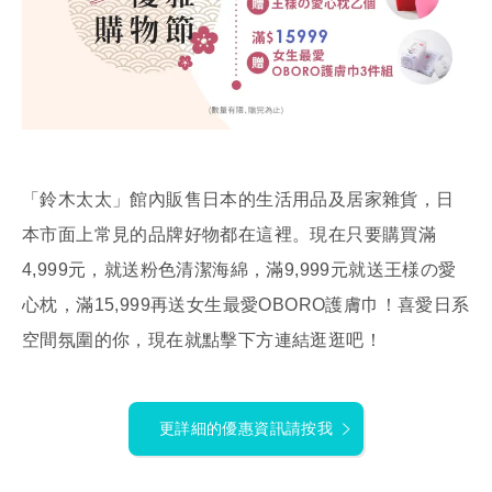
「鈴木太太」館內販售日本的生活用品及居家雜貨，日
本市面上常見的品牌好物都在這裡。現在只要購買滿
4,999元，就送粉色清潔海綿，滿9,999元就送王様の愛
心枕，滿15,999再送女生最愛OBORO護膚巾！喜愛日系
空間氛圍的你，現在就點擊下方連結逛逛吧！
更詳細的優惠資訊請按我