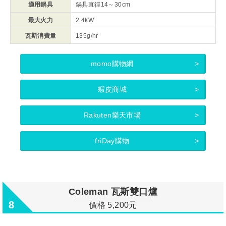
適用鍋具
鍋具直徑14～30cm
最大火力
2.4kW
瓦斯消費量
135g/hr
momo購物網
蝦皮商城
Rakuten樂天市場
friDay購物
Coleman 瓦斯雙口爐
8
價格 5,200元