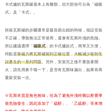
卡式爐的瓦斯罐基本上有幾類，但大部份可分為「磁吸
式」及「卡式」。
拆裝瓦斯罐的步驟通常是最容易出錯的時候，假設安裝
不正確，導致無法正常使用，還會有瓦斯外洩的危險。
所以建議選擇「
磁吸式
」的卡式爐款式，簡單又方便，
特點是
靠磁力將瓦斯罐裝到正確位置
，
大幅減少裝卸失
誤產生的一系列問題
。另外，安裝完之後不要急著開
火，請先用鼻子嗅一下，是否有瓦斯味漏出，如果有再
重新安裝一次。
※瓦斯本質是無色無味，但為了避免外洩時難以察覺導
致危險發生，因此添加了「硫醇」、「乙硫醇」等來增