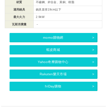
材質
不鏽鋼、鋅合金、黃銅、樹脂
適用鍋具
鍋具直徑19cm以下
最大火力
2.9kW
瓦斯消費量
－
momo購物網
蝦皮商城
Yahoo奇摩購物中心
Rakuten樂天市場
friDay購物