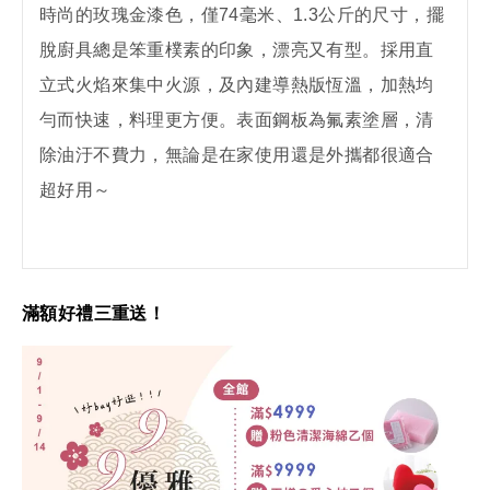
時尚的玫瑰金漆色，僅74毫米、1.3公斤的尺寸，擺
脫廚具總是笨重樸素的印象，漂亮又有型。採用直
立式火焰來集中火源，及內建導熱版恆溫，加熱均
勻而快速，料理更方便。表面鋼板為氟素塗層，清
除油汙不費力，無論是在家使用還是外攜都很適合
超好用～
滿額好禮三重送！