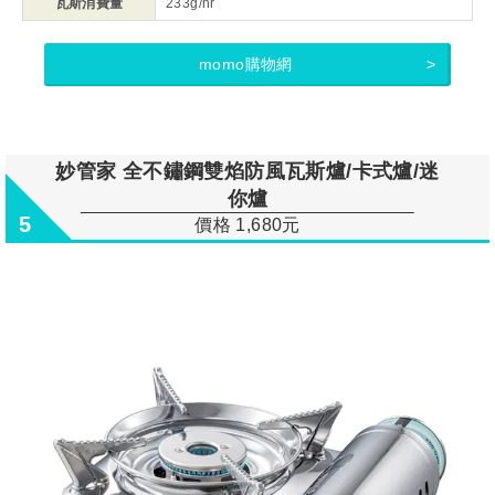
瓦斯消費量
233g/hr
momo購物網
妙管家 全不鏽鋼雙焰防風瓦斯爐/卡式爐/迷
你爐
5
價格 1,680元