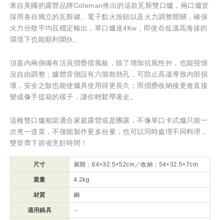
來自美國的露營品牌Coleman推出的這款瓦斯雙口爐，兩口爐皆
採用各自獨立的瓦斯罐、電子點火按鈕以及火力調整開關，確保
火力分散平均且穩定輸出，單口爐達4Kw，即使在低溫高海拔的
環境下也能順利開伙。
頂蓋內兩側備有活頁摺疊擋風板，除了增加抗風性外，也能視情
況自由調整；爐體背側設有六個散熱孔，可防止高溫導致內部損
壞，安全之餘也能使爐具使用得更長久；而摺疊收納後更會直接
變成像手提箱的樣子，讓你輕鬆帶著走。
這種雙口爐相當適合家庭露營或是團露，不像單口卡式爐只能一
次煮一道菜，不僅能製作更多份量，也可以同時處理不同料理，
雙管齊下節省烹飪時間！
尺寸
展開：64×32.5×52cm／收納：54×32.5×7cm
重量
4.2kg
材質
鋼
適用鍋具
－