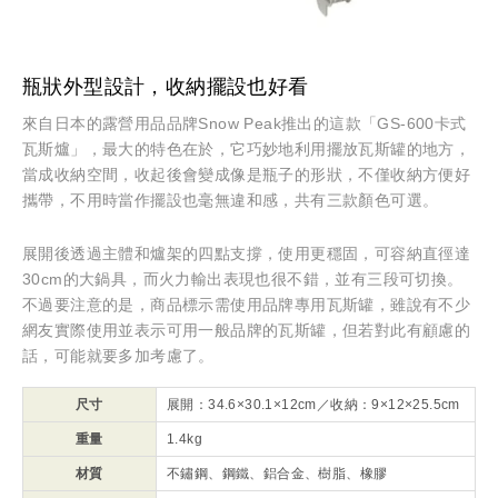
瓶狀外型設計，收納擺設也好看
來自日本的露營用品品牌Snow Peak推出的這款「GS-600卡式
瓦斯爐」，最大的特色在於，它巧妙地利用擺放瓦斯罐的地方，
當成收納空間，收起後會變成像是瓶子的形狀，不僅收納方便好
攜帶，不用時當作擺設也毫無違和感，共有三款顏色可選。
展開後透過主體和爐架的四點支撐，使用更穩固，可容納直徑達
30cm的大鍋具，而火力輸出表現也很不錯，並有三段可切換。
不過要注意的是，商品標示需使用品牌專用瓦斯罐，雖說有不少
網友實際使用並表示可用一般品牌的瓦斯罐，但若對此有顧慮的
話，可能就要多加考慮了。
尺寸
展開：34.6×30.1×12cm／收納：9×12×25.5cm
重量
1.4kg
材質
不鏽鋼、鋼鐵、鋁合金、樹脂、橡膠