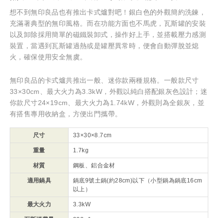
想不到無印良品也有推出卡式爐對吧！銀白色的外觀簡約洗鍊，
充滿著典型的無印風格。而在功能方面也不馬虎，瓦斯罐的安裝
以及卸除採用簡單的磁鐵裝卸式，操作好上手，並搭載壓力感測
裝置，當遇到瓦斯罐過熱或是罐壓異常時，便會自動彈脫並熄
火，確保使用安全無虞。
無印良品的卡式爐共推出一般、迷你款兩種規格。一般款尺寸
33×30cm、最大火力為3.3kW，外觀以純白搭配銀灰色設計；迷
你款尺寸24×19cm、最大火力為1.74kW，外觀則為全銀灰，並
有搭售專用收納盒，方便出門攜帶。
尺寸
33×30×8.7cm
重量
1.7kg
材質
鋼板、鋁合金材
適用鍋具
鍋底9號土鍋(約28cm)以下（小型鍋為鍋底16cm
以上）
最大火力
3.3kW