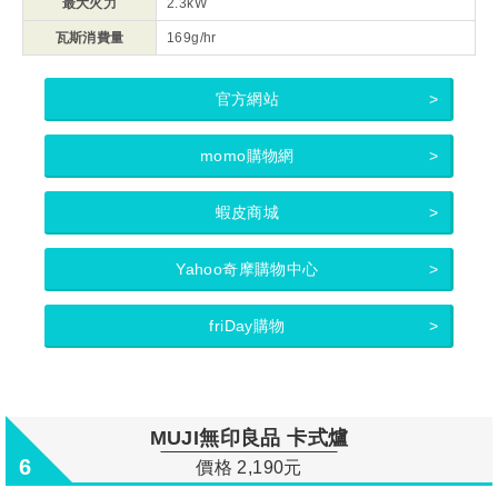
最大火力
2.3kW
瓦斯消費量
169g/hr
官方網站
momo購物網
蝦皮商城
Yahoo奇摩購物中心
friDay購物
MUJI無印良品 卡式爐
6
價格 2,190元