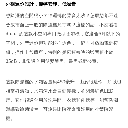
外觀迷你設計，運轉安靜、低噪音
想除溼的空間很小？怕運轉的聲音太吵？怎麼想都不適
合放市面上一般的除溼機尺寸嗎？這樣的話，不妨看看
dretec的這款小空間專用微型除濕機，它適合5坪以下的
空間，外型迷你但功能也不遜色，一鍵即可啟動電源按
鈕，操作非常簡單，特別的是它運轉時的噪音值小於
35dB，非常適合用於嬰兒房、書房或辦公室。
這款除濕機的水箱容量約450毫升，由於很迷你，所以也
相當好清潔，水箱滿水會自動停機，並閃爍紅色LED
燈。它也很適合用於洗手間、衣櫃和鞋櫃等，能預防潮
濕導致黴菌滋生，可說是比除溼盒還好用的小型除溼
機。