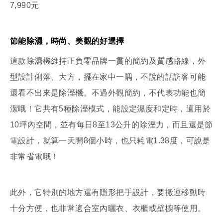
7,990元
節能除濕，時尚、美觀的好選擇
這款除濕機維持正負零品牌一貫的簡約及質感路線，外
型設計俐落、大方，擺在家中一隅，不說的話訪客可能
還看不出來是除溼機。不過外觀簡約，不代表功能也簡
潔哦！它共有5種除溼模式，能設定濕度和定時，適用於
10坪內空間，並有每日8至13公升的除溼力，而且還是節
電設計，就算一天開8個小時，也只耗電1.38度，可說是
非常省電哦！
此外，它特別的地方還有隱形把手設計，要搬運移動時
十分方便，也非常適合室內曬衣、衣櫃或壁櫥等使用。