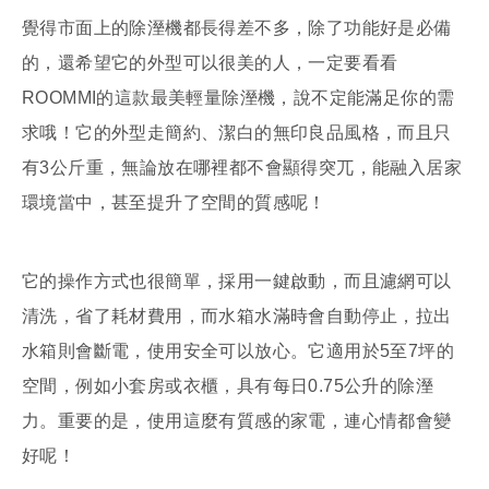
覺得市面上的除溼機都長得差不多，除了功能好是必備
的，還希望它的外型可以很美的人，一定要看看
ROOMMI的這款最美輕量除溼機，說不定能滿足你的需
求哦！它的外型走簡約、潔白的無印良品風格，而且只
有3公斤重，無論放在哪裡都不會顯得突兀，能融入居家
環境當中，甚至提升了空間的質感呢！
它的操作方式也很簡單，採用一鍵啟動，而且濾網可以
清洗，省了耗材費用，而水箱水滿時會自動停止，拉出
水箱則會斷電，使用安全可以放心。它適用於5至7坪的
空間，例如小套房或衣櫃，具有每日0.75公升的除溼
力。重要的是，使用這麼有質感的家電，連心情都會變
好呢！