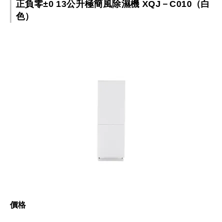
正負零±0 13公升極簡風除濕機 XQJ－C010（白
色）
價格