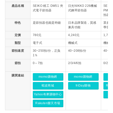
產品名稱
SEIKO 精工 DM51 夾
日光NIKKO 226機械
SEIKO
式電子節拍器
式鋼琴節拍器
PM3
拍器
特色
是節拍器也能是時鐘
日本品牌製造，質感
眾多顏
兼具功能
學音樂
定價
780元
4,240元
1,760
類型
電子式
機械式
機械式
節拍速度
30~250拍/分，正負
40~208拍/分
40~2
1％
節拍
0～7拍
2/3/4/6拍
0/2/3/
購買連結
momo購物網
momo購物網
m
蝦皮商城
friDay購物
Rak
Yahoo奇摩購物中心
f
Rakuten樂天市場