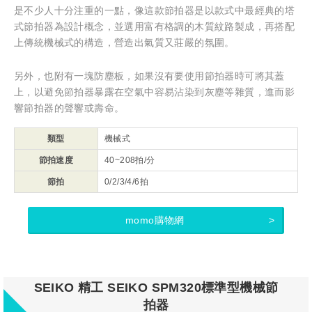
是不少人十分注重的一點，像這款節拍器是以款式中最經典的塔
式節拍器為設計概念，並選用富有格調的木質紋路製成，再搭配
上傳統機械式的構造，營造出氣質又莊嚴的氛圍。
另外，也附有一塊防塵板，如果沒有要使用節拍器時可將其蓋
上，以避免節拍器暴露在空氣中容易沾染到灰塵等雜質，進而影
響節拍器的聲響或壽命。
類型
機械式
節拍速度
40~208拍/分
節拍
0/2/3/4/6拍
momo購物網
SEIKO 精工 SEIKO SPM320標準型機械節
拍器