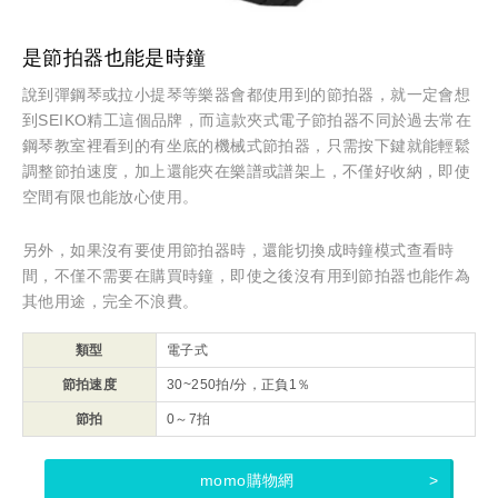
是節拍器也能是時鐘
說到彈鋼琴或拉小提琴等樂器會都使用到的節拍器，就一定會想
到SEIKO精工這個品牌，而這款夾式電子節拍器不同於過去常在
鋼琴教室裡看到的有坐底的機械式節拍器，只需按下鍵就能輕鬆
調整節拍速度，加上還能夾在樂譜或譜架上，不僅好收納，即使
空間有限也能放心使用。
另外，如果沒有要使用節拍器時，還能切換成時鐘模式查看時
間，不僅不需要在購買時鐘，即使之後沒有用到節拍器也能作為
其他用途，完全不浪費。
類型
電子式
節拍速度
30~250拍/分，正負1％
節拍
0～7拍
momo購物網