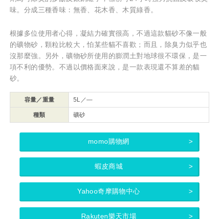
味。分成三種香味：無香、花木香、木質綠香。
根據多位使用者心得，凝結力確實很高，不過這款貓砂不像一般
的礦物砂，顆粒比較大，怕某些貓不喜歡；而且，除臭力似乎也
沒那麼強。另外，礦物砂所使用的膨潤土對地球很不環保，是一
項不利的優勢。不過以價格面來說，是一款表現還不算差的貓
砂。
容量／重量
5L／—
種類
礦砂
momo購物網
蝦皮商城
Yahoo奇摩購物中心
Rakuten樂天市場