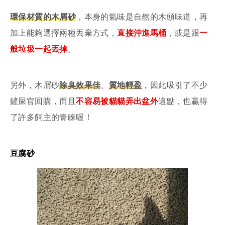
環保材質的木屑砂
，本身的氣味是自然的木頭味道，再
加上能夠選擇兩種丟棄方式，
直接沖進馬桶
，或是跟
一
般垃圾一起丟掉
。
另外，木屑砂
除臭效果佳
、
質地輕盈
，因此吸引了不少
鏟屎官回購，而且
不容易被貓貓弄出盆外
這點，也贏得
了許多飼主的青睞喔！
豆腐砂