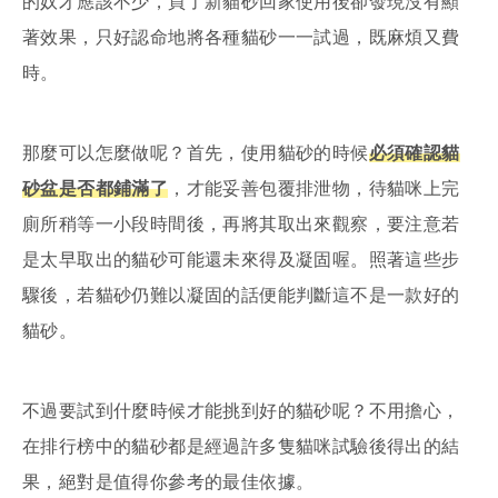
的奴才應該不少，買了新貓砂回家使用後卻發現沒有顯
著效果，只好認命地將各種貓砂一一試過，既麻煩又費
時。
那麼可以怎麼做呢？首先，使用貓砂的時候
必須確認貓
砂盆是否都鋪滿了
，才能妥善包覆排泄物，待貓咪上完
廁所稍等一小段時間後，再將其取出來觀察，要注意若
是太早取出的貓砂可能還未來得及凝固喔。照著這些步
驟後，若貓砂仍難以凝固的話便能判斷這不是一款好的
貓砂。
不過要試到什麼時候才能挑到好的貓砂呢？不用擔心，
在排行榜中的貓砂都是經過許多隻貓咪試驗後得出的結
果，絕對是值得你參考的最佳依據。