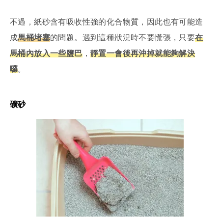
不過，紙砂含有吸收性強的化合物質，因此也有可能造
成
馬桶堵塞
的問題。遇到這種狀況時不要慌張，只要
在
馬桶內放入一些鹽巴
，
靜置一會後再沖掉就能夠解決
囉
。
礦砂