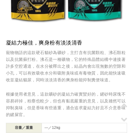
凝結力極佳，爽身粉有淡淡清香
寵物物語的這款硬石貓砂為礦砂，主打含有抗菌顆粒、沸石顆粒
以及抗菌蘇打粉。沸石是一種礦物，它的特殊晶體結構中連接著
許多空腔通道，在水分被釋出之後，結晶內會出現無數的空隙和
小孔，可以有效吸收水分和吸附臭味或有毒物質，因此能快速吸
收並凝結貓尿，同時淡淡清香的爽身粉能抑制糞便味道。
根據使用者意見，這款礦砂的凝結力確實蠻好的，鏟砂時尿塊不
容易碎掉，粉塵也較少，但也有黏底嚴重的意見，以及雖然可以
抑制臭味，但是香味有些過重，適合追求凝結力好且不介意香味
的鏟屎官。
容量／重量
—／12kg