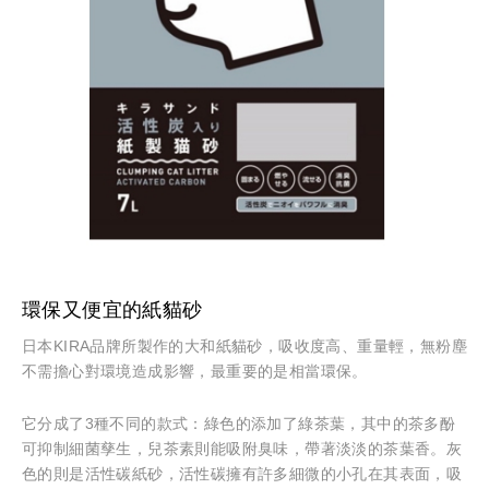
環保又便宜的紙貓砂
日本KIRA品牌所製作的大和紙貓砂，吸收度高、重量輕，無粉塵
不需擔心對環境造成影響，最重要的是相當環保。
它分成了3種不同的款式：綠色的添加了綠茶葉，其中的茶多酚
可抑制細菌孳生，兒茶素則能吸附臭味，帶著淡淡的茶葉香。灰
色的則是活性碳紙砂，活性碳擁有許多細微的小孔在其表面，吸