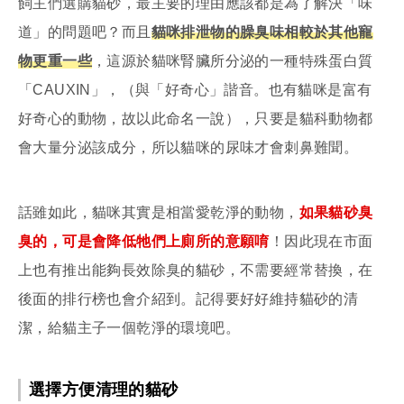
飼主們選購貓砂，最主要的理由應該都是為了解決「味
道」的問題吧？而且
貓咪排泄物的臊臭味相較於其他寵
物更重一些
，這源於貓咪腎臟所分泌的一種特殊蛋白質
「CAUXIN」，（與「好奇心」諧音。也有貓咪是富有
好奇心的動物，故以此命名一說），只要是貓科動物都
會大量分泌該成分，所以貓咪的尿味才會刺鼻難聞。
話雖如此，貓咪其實是相當愛乾淨的動物，
如果貓砂臭
臭的，可是會降低牠們上廁所的意願唷
！因此現在市面
上也有推出能夠長效除臭的貓砂，不需要經常替換，在
後面的排行榜也會介紹到。記得要好好維持貓砂的清
潔，給貓主子一個乾淨的環境吧。
選擇方便清理的貓砂