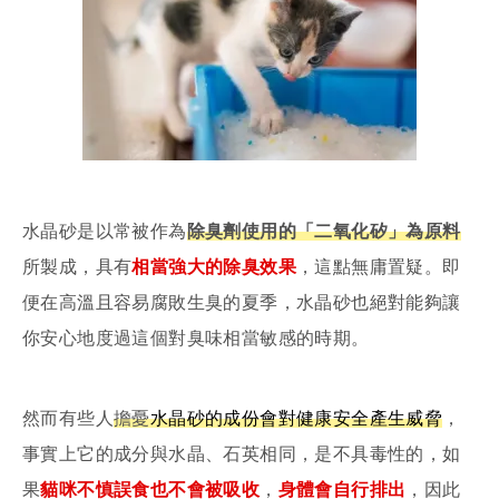
水晶砂是以常被作為
除臭劑使用的「二氧化矽」為原料
所製成，具有
相當強大的除臭效果
，這點無庸置疑。即
便在高溫且容易腐敗生臭的夏季，水晶砂也絕對能夠讓
你安心地度過這個對臭味相當敏感的時期。
然而有些人
擔憂
水
晶砂的成份會對健康安全產生威脅
，
事實上它的成分與水晶、石英相同，是不具毒性的，如
果
貓咪不慎誤食也不會被吸收
，
身體會自行排出
，因此