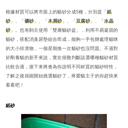
根據材質可以將市面上的貓砂分成5種，分別是「
紙
砂
」、「
礦砂
」、「
木屑砂
」、「
豆腐砂
」、「
水晶
砂
」。也有飼主使用「雙層貓砂盆」，利用不易凝固的
貓砂，搭配消臭尿墊組合而成，能夠一手包辦處理貓咪
的大小排泄物，一個星期換一次貓砂也沒問題。不過對
於剛養貓的新手來說，實在很難判斷該選哪種貓砂材質
比較合適，接下來將會為你說明不同材質的貓砂特性，
了解之後就能開始挑選貓砂了，疼愛貓主子的你趕快來
看看吧！
紙砂