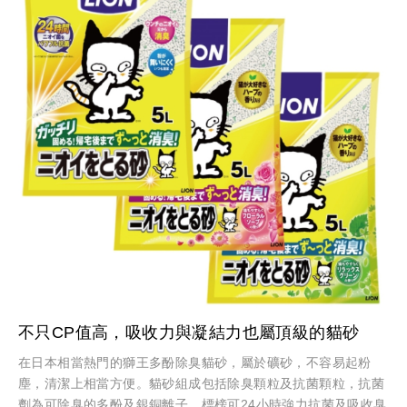
不只CP值高，吸收力與凝結力也屬頂級的貓砂
在日本相當熱門的獅王多酚除臭貓砂，屬於礦砂，不容易起粉
塵，清潔上相當方便。貓砂組成包括除臭顆粒及抗菌顆粒，抗菌
劑為可除臭的多酚及銀銅離子，標榜可24小時強力抗菌及吸收臭