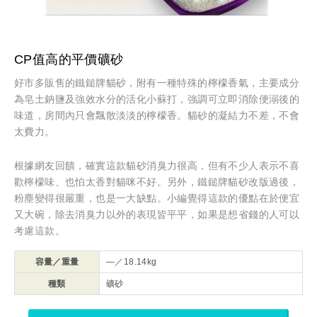
CP值高的平價礦砂
好市多販售的鐵鎚牌貓砂，附有一種特殊的檸檬香氣，主要成分
為皂土鈉鹽及強效水分的活化小蘇打，強調可立即消除便溺後的
味道，房間內只會飄散淡淡的檸檬香。貓砂的凝結力不差，不會
太費力。
根據網友回饋，確實這款貓砂消臭力很高，但有不少人表示不喜
歡檸檬味、也怕太香對貓咪不好。另外，鐵鎚牌貓砂改版過後，
粉塵變得很嚴重，也是一大缺點。小編覺得這款的優點在於便宜
又大碗，除去消臭力以外的表現皆平平，如果是想省錢的人可以
考慮這款。
容量／重量
—／18.14kg
種類
礦砂