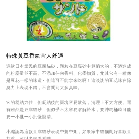
特殊黃豆香氣宜人舒適
這款日本韋民的豆腐貓砂，顆粒在豆腐砂中算偏大的，不過造成
的粉塵量並不高。不添加任何香料、化學物質，尤其它有一種像
是豆花一樣的味道～但這可不能拿來吃啊！這淡淡的豆花味在除
臭力上表現不錯，不會聞到太多臭味。
它的凝結力佳，但凝結後的團塊容易散落，清理上不太方便。還
有雖然是豆腐貓砂，但似乎不太容易溶解於水，要沖馬桶時可能
要一小批一小批慢慢清。
小編認為這款豆腐貓砂表現中規中矩，如果家中貓貓剛好喜歡豆
花香，可以考慮看看哦。