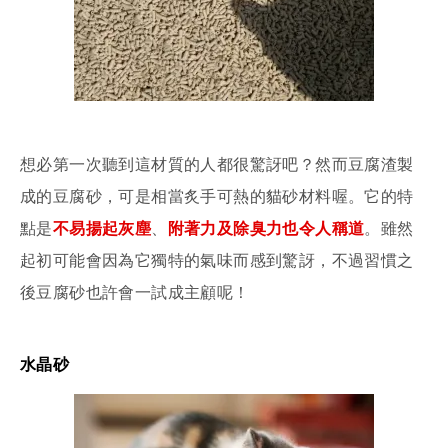
想必第一次聽到這材質的人都很驚訝吧？然而豆腐渣製
成的豆腐砂，可是相當炙手可熱的貓砂材料喔。它的特
點是
不易揚起灰塵
、
附著力及除臭力也令人稱道
。雖然
起初可能會因為它獨特的氣味而感到驚訝，不過習慣之
後豆腐砂也許會一試成主顧呢！
水晶砂