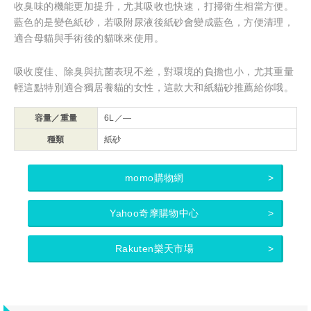
收臭味的機能更加提升，尤其吸收也快速，打掃衛生相當方便。
藍色的是變色紙砂，若吸附尿液後紙砂會變成藍色，方便清理，
適合母貓與手術後的貓咪來使用。
吸收度佳、除臭與抗菌表現不差，對環境的負擔也小，尤其重量
輕這點特別適合獨居養貓的女性，這款大和紙貓砂推薦給你哦。
容量／重量
6L／—
種類
紙砂
momo購物網
Yahoo奇摩購物中心
Rakuten樂天市場