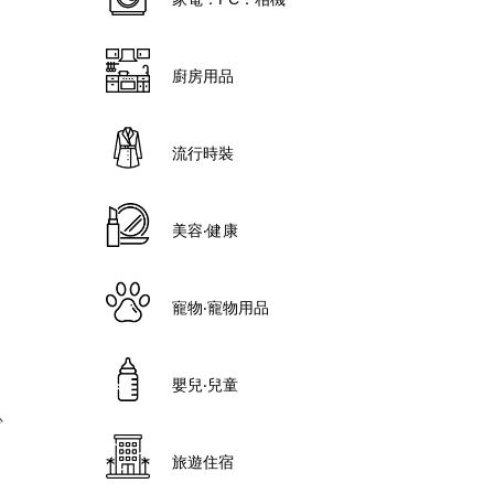
廚房用品
流行時裝
美容‧健康
寵物‧寵物用品
嬰兒‧兒童
少
旅遊住宿