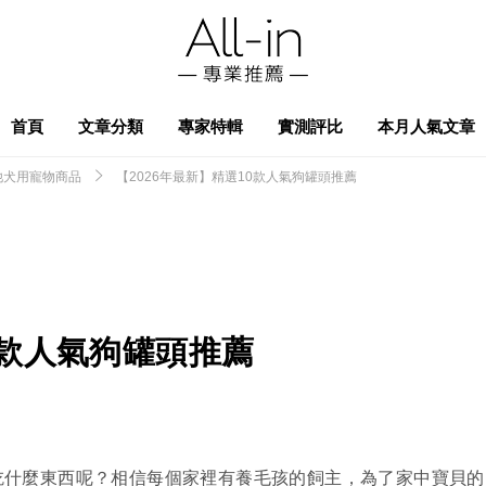
首頁
文章分類
專家特輯
實測評比
本月人氣文章
他犬用寵物商品
【2026年最新】精選10款人氣狗罐頭推薦
0款人氣狗罐頭推薦
吃什麼東西呢？相信每個家裡有養毛孩的飼主，為了家中寶貝的