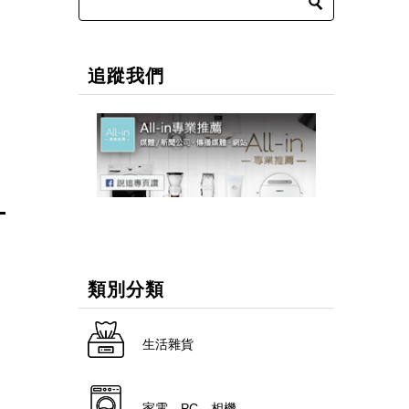
追蹤我們
類別分類
生活雜貨
家電．PC．相機