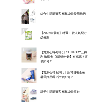
綜合生活部落客推薦10款愛用拖把
【2026年最新】精選11款人氣配方
奶推薦
【實測心得&評比】SUNTORY三得
利 御瑪卡【精胺酸+鋅】有感嗎？評
價如何？
【實測心得＆評比】欣可日夜全效
凝霜好用嗎？評價如何？
親子生活部落客推薦10款童鞋