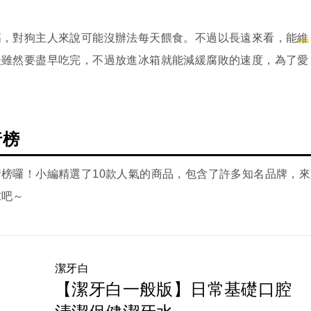
高，對狗主人來說可能沒辦法每天餵食。不過以長遠來看，能
維
後雖然要盡早吃完，不過放進冰箱就能減緩腐敗的速度，為了愛
行榜
榜囉！小編精選了10款人氣的商品，包含了許多知名品牌，來
求吧～
潔牙白
【潔牙白一般版】日常基礎口腔