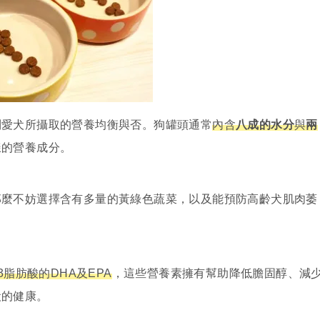
到愛犬所攝取的營養均衡與否。狗罐頭通常
內含
八成的水分
與
兩
樣的營養成分。
那麼不妨選擇含有多量的黃綠色蔬菜，以及能預防高齡犬肌肉萎
-3脂肪酸的DHA及EPA
，這些營養素擁有幫助降低膽固醇、減
犬的健康。