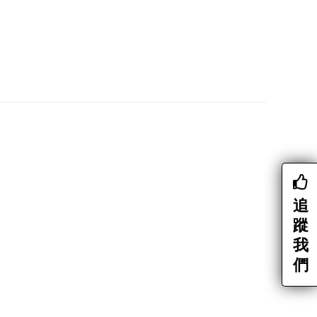
追
蹤
我
們