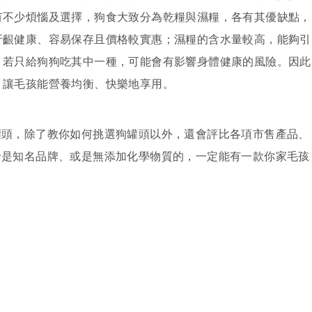
有不少煩惱及選擇，狗食大致分為乾糧與濕糧，各有其優缺點，
牙齦健康、容易保存且價格較實惠；濕糧的含水量較高，能夠引
，若只給狗狗吃其中一種，可能會有影響身體健康的風險。因此
，讓毛孩能營養均衡、快樂地享用。
罐頭，除了教你如何挑選狗罐頭以外，還會評比各項市售產品、
論是知名品牌、或是無添加化學物質的，一定能有一款你家毛孩