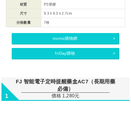
材質
PS塑膠
尺寸
9.3Ｘ9.3Ｘ2.7cm
分格數量
7格
momo購物網
friDay購物
FJ 智能電子定時提醒藥盒AC7（長期用藥
必備）
1
價格 1,280元