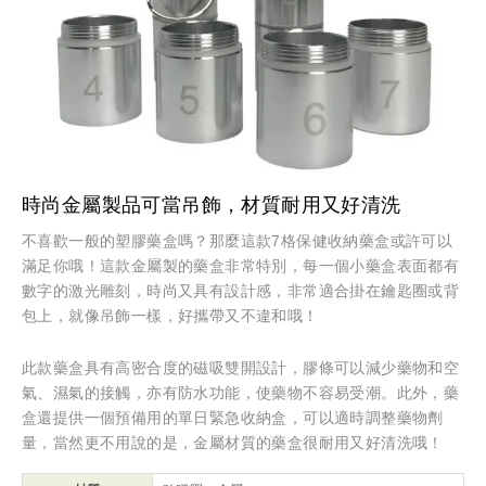
時尚金屬製品可當吊飾，材質耐用又好清洗
不喜歡一般的塑膠藥盒嗎？那麼這款7格保健收納藥盒或許可以
滿足你哦！這款金屬製的藥盒非常特別，每一個小藥盒表面都有
數字的激光雕刻，時尚又具有設計感，非常適合掛在鑰匙圈或背
包上，就像吊飾一樣，好攜帶又不違和哦！
此款藥盒具有高密合度的磁吸雙開設計，膠條可以減少藥物和空
氣、濕氣的接觸，亦有防水功能，使藥物不容易受潮。此外，藥
盒還提供一個預備用的單日緊急收納盒，可以適時調整藥物劑
量，當然更不用說的是，金屬材質的藥盒很耐用又好清洗哦！