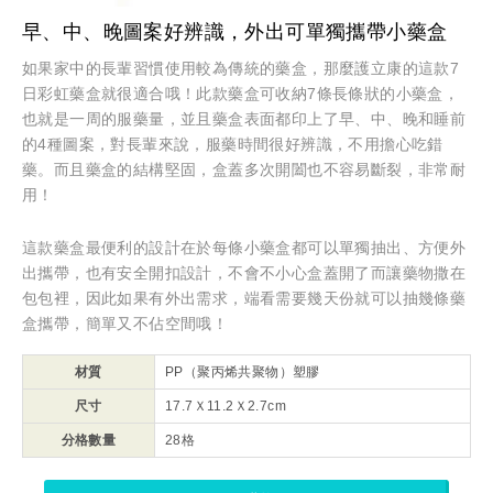
早、中、晚圖案好辨識，外出可單獨攜帶小藥盒
如果家中的長輩習慣使用較為傳統的藥盒，那麼護立康的這款7
日彩虹藥盒就很適合哦！此款藥盒可收納7條長條狀的小藥盒，
也就是一周的服藥量，並且藥盒表面都印上了早、中、晚和睡前
的4種圖案，對長輩來說，服藥時間很好辨識，不用擔心吃錯
藥。而且藥盒的結構堅固，盒蓋多次開闔也不容易斷裂，非常耐
用！
這款藥盒最便利的設計在於每條小藥盒都可以單獨抽出、方便外
出攜帶，也有安全開扣設計，不會不小心盒蓋開了而讓藥物撒在
包包裡，因此如果有外出需求，端看需要幾天份就可以抽幾條藥
盒攜帶，簡單又不佔空間哦！
材質
PP（聚丙烯共聚物）塑膠
尺寸
17.7Ｘ11.2Ｘ2.7cm
分格數量
28格