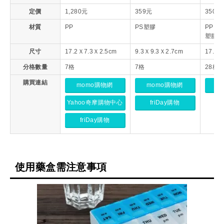
定價
1,280元
359元
350元
材質
PP
PS塑膠
PP（
塑膠
尺寸
17.2Ｘ7.3Ｘ2.5cm
9.3Ｘ9.3Ｘ2.7cm
17.7Ｘ
分格數量
7格
7格
28格
購買連結
momo購物網
momo購物網
m
Yahoo奇摩購物中心
friDay購物
friDay購物
使用藥盒需注意事項