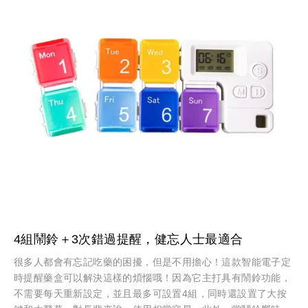
4組鬧鈴＋3次錯過提醒，健忘人士最適合
很多人都會有忘記吃藥的困擾，但是不用擔心！這款智能電子定
時提醒藥盒可以解決這樣的煩惱哦！因為它主打具有鬧鈴功能，
不需要每天重新設定，並且最多可設置4組，同時還設置了大按