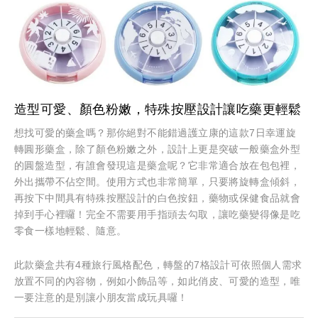
造型可愛、顏色粉嫩，特殊按壓設計讓吃藥更輕鬆
想找可愛的藥盒嗎？那你絕對不能錯過護立康的這款7日幸運旋
轉圓形藥盒，除了顏色粉嫩之外，設計上更是突破一般藥盒外型
的圓盤造型，有誰會發現這是藥盒呢？它非常適合放在包包裡，
外出攜帶不佔空間。使用方式也非常簡單，只要將旋轉盒傾斜，
再按下中間具有特殊按壓設計的白色按鈕，藥物或保健食品就會
掉到手心裡囉！完全不需要用手指頭去勾取，讓吃藥變得像是吃
零食一樣地輕鬆、隨意。
此款藥盒共有4種旅行風格配色，轉盤的7格設計可依照個人需求
放置不同的內容物，例如小飾品等，如此俏皮、可愛的造型，唯
一要注意的是別讓小朋友當成玩具囉！