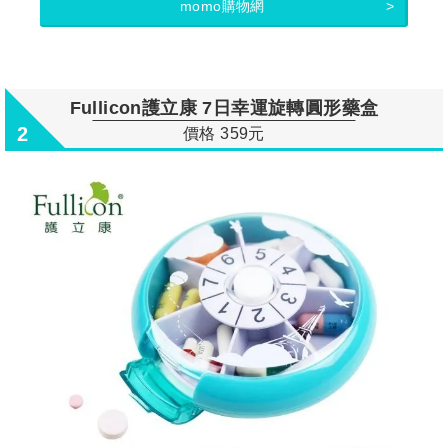
momo購物網
Fullicon護立康 7日幸運旋轉圓形藥盒
2
價格 359元