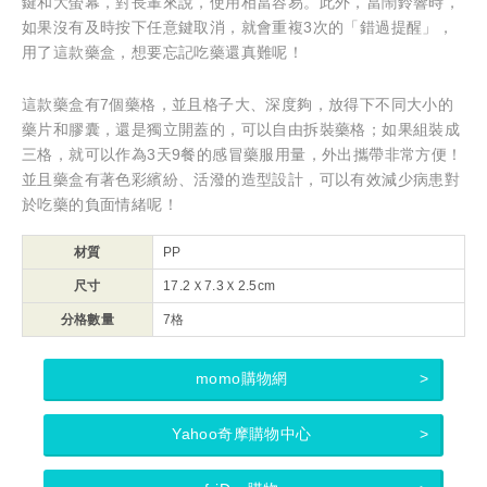
鍵和大螢幕，對長輩來說，使用相當容易。此外，當鬧鈴響時，
如果沒有及時按下任意鍵取消，就會重複3次的「錯過提醒」，
用了這款藥盒，想要忘記吃藥還真難呢！
這款藥盒有7個藥格，並且格子大、深度夠，放得下不同大小的
藥片和膠囊，還是獨立開蓋的，可以自由拆裝藥格；如果組裝成
三格，就可以作為3天9餐的感冒藥服用量，外出攜帶非常方便！
並且藥盒有著色彩繽紛、活潑的造型設計，可以有效減少病患對
於吃藥的負面情緒呢！
材質
PP
尺寸
17.2Ｘ7.3Ｘ2.5cm
分格數量
7格
momo購物網
Yahoo奇摩購物中心