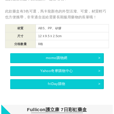
此款藥盒有3色可選，馬卡龍顏色的外型活潑、可愛，材質輕巧
也方便攜帶，非常適合送給需要長期服用藥物的長輩哦！
材質
ABS、PP、矽膠
尺寸
12Ｘ9.5Ｘ2.5cm
分格數量
8格
momo購物網
Yahoo奇摩購物中心
friDay購物
Fullicon護立康 7日彩虹藥盒