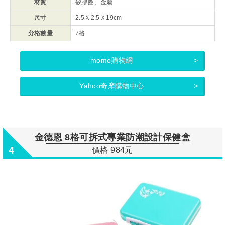
材質
矽膠圈、金屬
尺寸
2.5Ｘ2.5Ｘ19cm
分格數量
7格
momo購物網
Yahoo奇摩購物中心
金德恩 8格可拆式專業防潮設計保健盒
4
價格 984元