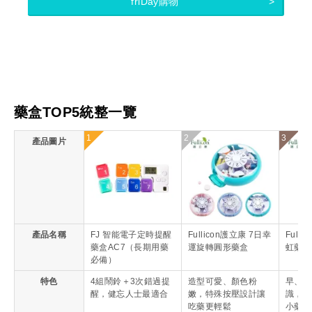
friDay購物
藥盒TOP5統整一覽
1
2
3
產品圖片
產品名稱
FJ 智能電子定時提醒
Fullicon護立康 7日幸
Full
藥盒AC7（長期用藥
運旋轉圓形藥盒
虹藥盒
必備）
特色
4組鬧鈴＋3次錯過提
造型可愛、顏色粉
早、中
醒，健忘人士最適合
嫩，特殊按壓設計讓
識，外
吃藥更輕鬆
小藥盒