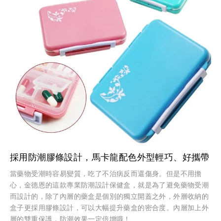
採用防潮膠條設計，馬卡龍配色外型輕巧、好攜帶
當藥物受潮時容易變質，吃了不治病反而還傷身。但是不用擔
心，金德恩的這款專業防潮設計保健盒，就是為了避免藥物受潮
而設計的，除了內層的藥盒是個別的獨立開蓋之外，外層收納的
盒子更採用膠條設計，可以大幅提升藥盒的密合度。內層加上外
層的雙重保護，防潮效果一定倍增哦！