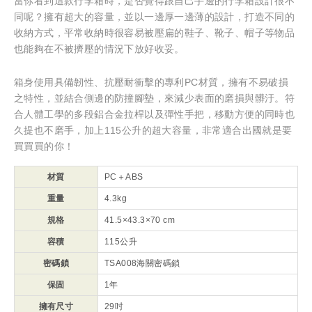
當你看到這款行李箱時，是否覺得跟自己手邊的行李箱設計很不
同呢？擁有超大的容量，並以一邊厚一邊薄的設計，打造不同的
收納方式，平常收納時很容易被壓扁的鞋子、靴子、帽子等物品
也能夠在不被擠壓的情況下放好收妥。
箱身使用具備韌性、抗壓耐衝擊的專利PC材質，擁有不易破損
之特性，並結合側邊的防撞腳墊，來減少表面的磨損與髒汙。符
合人體工學的多段鋁合金拉桿以及彈性手把，移動方便的同時也
久提也不磨手，加上115公升的超大容量，非常適合出國就是要
買買買的你！
材質
PC＋ABS
重量
4.3kg
規格
41.5×43.3×70 cm
容積
115公升
密碼鎖
TSA008海關密碼鎖
保固
1年
擁有尺寸
29吋