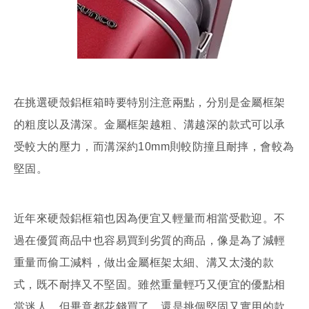
在挑選硬殼鋁框箱時要特別注意兩點，分別是金屬框架
的粗度以及溝深。金屬框架越粗、溝越深的款式可以承
受較大的壓力，而溝深約10mm則較防撞且耐摔，會較為
堅固。
近年來硬殼鋁框箱也因為便宜又輕量而相當受歡迎。不
過在優質商品中也容易買到劣質的商品，像是為了減輕
重量而偷工減料，做出金屬框架太細、溝又太淺的款
式，既不耐摔又不堅固。雖然重量輕巧又便宜的優點相
當迷人，但畢竟都花錢買了，還是挑個堅固又實用的款