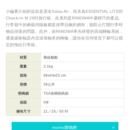
小編要介紹的這款是原名Salsa Air，現名為ESSENTIAL LITE的
Check-In M 26吋旅行箱，此系列是RIMOWA中最輕巧的產品。
行李箱中的兩個內隔板都是採帶拉鍊的網布，能防止打開行李時
物品掉落的問題。此外，由RIMOWA率先研發的高端轉輪系統，
通過緩衝軸及內含滾珠軸承的轉輪，讓你在任何情況下都可以穩
定的拖拉行李箱。
材質
聚碳酸酯
重量
3.1kg
規格
68x44x25 cm
容積
59公升
密碼鎖
TSA海關密碼鎖
保固
5年
擁有尺寸
21／26／30 吋
momo購物網