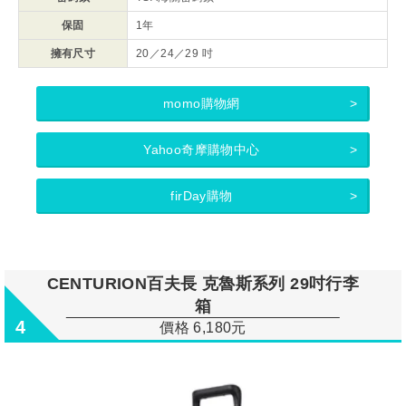
保固
1年
擁有尺寸
20／24／29 吋
momo購物網
Yahoo奇摩購物中心
firDay購物
CENTURION百夫長 克魯斯系列 29吋行李
箱
4
價格 6,180元