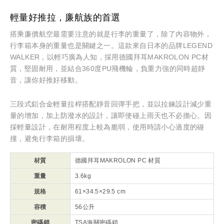
輕量好推拉，廉航族的首選
搭乘廉價航空最需要注意的就是行李的重量了，除了內容物外，
行李箱本身的重量也是關鍵之一。這款來自日本的品牌LEGEND
WALKER，以輕巧廣為人知，採用德國拜耳MAKROLON PC材
質，堅固耐用，並結合360度PU飛機輪，負重力強的同時超靜
音，讓你好推好移動。
三段式鋁合金輕量拉桿搭配靜音回彈手把，並以拉鍊設計減少重
量的增加，加上防潑水的設計，讓即便碰上雨天也不必擔心。因
採輕量設計，在耐用程度上較為脆弱，使用時請小心過度的碰
撞，避免行李箱的損壞。
材質
德國拜耳MAKROLON PC 材質
重量
3.6kg
規格
61×34.5×29.5 cm
容積
56公升
密碼鎖
TSA海關密碼鎖