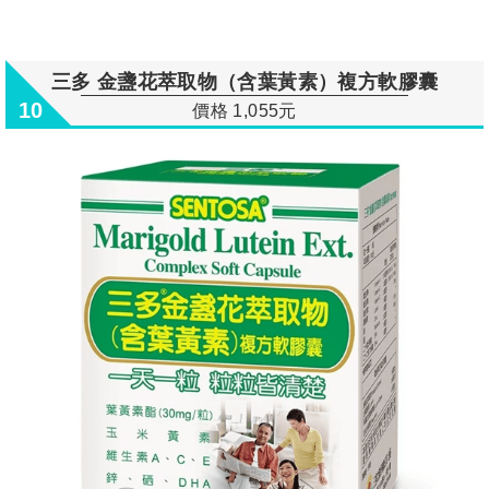
三多 金盞花萃取物（含葉黃素）複方軟膠囊
10
價格 1,055元