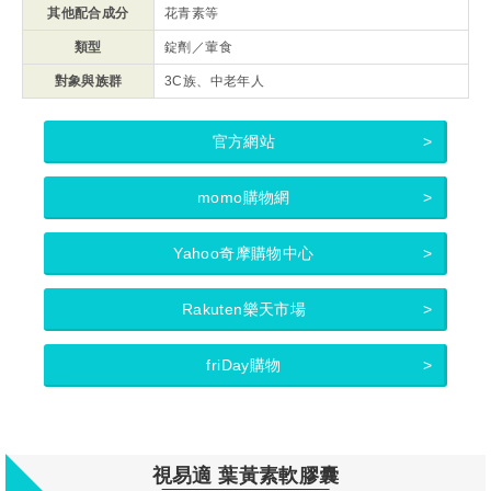
其他配合成分
花青素等
類型
錠劑／葷食
對象與族群
3C族、中老年人
官方網站
momo購物網
Yahoo奇摩購物中心
Rakuten樂天市場
friDay購物
視易適 葉黃素軟膠囊