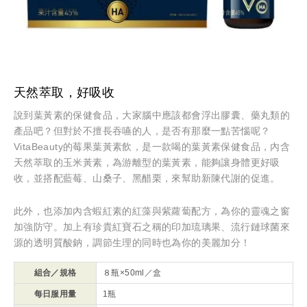
天然萃取，好吸收
說到葉黃素的保健食品，大家腦中應該都會浮出膠囊、藥丸類的
產品吧？但對於不擅長吞嚥的人，是否有那麼一點苦惱呢？
VitaBeauty的莓果葉黃素飲，是一款喝的葉黃素保健食品，內含
天然萃取的玉米黃素，為游離型的葉黃素，能夠讓身體更好吸
收，並搭配藍莓、山桑子、黑醋栗，來幫助新陳代謝的促進。
此外，也添加內含蝦紅素的紅藻與紫蘿蔔配方，為你的靈魂之窗
加強防守。加上有珍貴紅寶石之稱的印加琉璃果、流行鏈球菌來
源的透明質酸鈉，調節生理的同時也為你的美麗加分！
組合／規格
８瓶×50ml／盒
每日服用量
1瓶