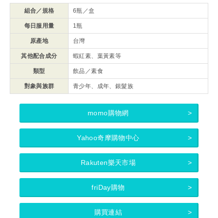
組合／規格
6瓶／盒
每日服用量
1瓶
原產地
台灣
其他配合成分
蝦紅素、葉黃素等
類型
飲品／素食
對象與族群
青少年、成年、銀髮族
momo購物網
Yahoo奇摩購物中心
Rakuten樂天市場
friDay購物
購買連結