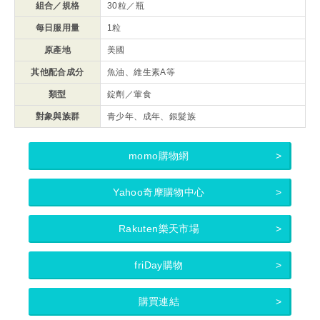
組合／規格
30粒／瓶
每日服用量
1粒
原產地
美國
其他配合成分
魚油、維生素A等
類型
錠劑／葷食
對象與族群
青少年、成年、銀髮族
momo購物網
Yahoo奇摩購物中心
Rakuten樂天市場
friDay購物
購買連結