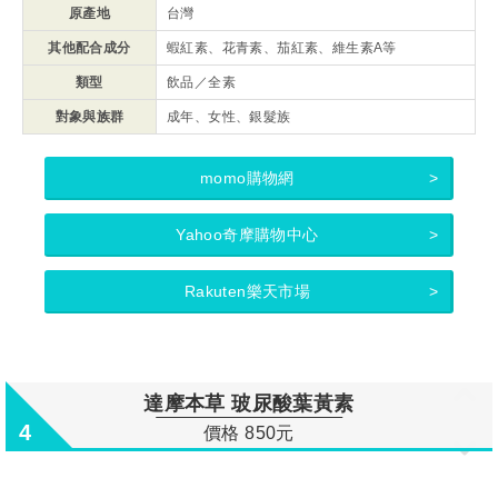
原產地
台灣
其他配合成分
蝦紅素、花青素、茄紅素、維生素A等
類型
飲品／全素
對象與族群
成年、女性、銀髮族
momo購物網
Yahoo奇摩購物中心
Rakuten樂天市場
達摩本草 玻尿酸葉黃素
4
價格 850元