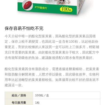
保存容易不怕吃不完
今天介紹中唯一的酯化型葉黃素，因為酯化型的葉黃素品質穩
定，保存上較不易變質，也因此這一盒含有100粒，比起他款份
量更足，對於比較懶的人來說買一盒可以吃上三個多月，輕鬆補
充日常需要的葉黃素。由於酯化型葉黃素分子較大，因此配方中
含有能幫助吸收的魚油，建議飯後搭配白開水食用效果最好。
酯化型葉黃素因含有脂肪成分，需透過腸道酵素輔助，把葉黃素
和脂肪酸分解開來後，人體才得以吸收，因此吸收效率、生物利
用率比起游離型的葉黃素都較低。如果腸胃比較不好的朋友就不
建議這一款。
組合／規格
100粒／盒
每日服用量
1粒