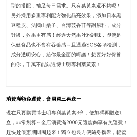
型的搭配，補足每日需求。只有葉黃素還不夠呢！
另外採用多重專利配方強化晶亮效果，添加日本黑
豆種皮、法國山桑子、台灣芸香苷等副原料，成分
升級，效果更有感！經過天然果汁粉調味，即使是
保健食品也不會有吞藥感～且通過SGS各項檢測，
成分透明安心，給你最全面的呵護！想要好好保養
的你，千萬不能錯過博士明專利葉黃素！
消費滿額免運費，會員買三再送一
現在只要購買博士明專利葉黃素3盒，便加碼再贈送1
盒，非常划算～全店消費滿2000元還能夠享有免運費！
趕快趁優惠期間囤起來！獨立包裝方便隨身攜帶，輕鬆