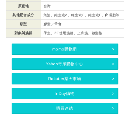
原產地
台灣
其他配合成分
魚油、維生素A、維生素C、維生素E、卵磷脂等
類型
膠囊／葷食
對象與族群
學生、3C使用族群、上班族、銀髮族
momo購物網
Yahoo奇摩購物中心
Rakuten樂天市場
friDay購物
購買連結