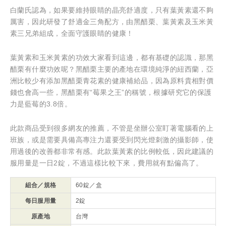
白蘭氏認為，如果要維持眼睛的晶亮舒適度，只有葉黃素還不夠
厲害，因此研發了舒適金三角配方，由黑醋栗、葉黃素及玉米黃
素三兄弟組成，全面守護眼睛的健康！
葉黃素和玉米黃素的功效大家看到這邊，都有基礎的認識，那黑
醋栗有什麼功效呢？黑醋栗主要的產地在環境純淨的紐西蘭，亞
洲比較少有添加黑醋栗青花素的健康補給品，因為原料貴相對價
錢也會高一些，黑醋栗有“莓果之王”的稱號，根據研究它的保護
力是藍莓的3.8倍。
此款商品受到很多網友的推薦，不管是坐辦公室盯著電腦看的上
班族，或是需要具備高專注力還要受到閃光燈刺激的攝影師，使
用過後的改善都非常有感。此款葉黃素的比例較低，因此建議的
服用量是一日2錠，不過這樣比較下來，費用就有點偏高了。
組合／規格
60錠／盒
每日服用量
2錠
原產地
台灣