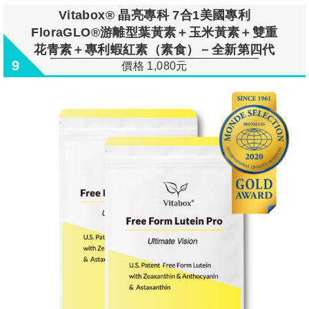
Vitabox® 晶亮專科 7合1美國專利
FloraGLO®游離型葉黃素＋玉米黃素＋雙重
花青素＋專利蝦紅素（素食）－全新第四代
9
價格 1,080元