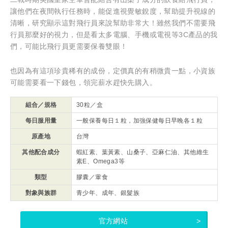
讓他們在夜間執行任務時，能促進視覺敏銳度，幫助提升視線的
清晰，研究顯示這對飛行員來說幫助非常大！雖然我們不需要飛
行員那麼好的視力，但是看太多電腦、手機或電視等3C產品的我
們，可能比飛行員更需要保養雙眼！
也因為有這項珍貴稀有的成份，定價真的有稍微貴一點，小資族
可能需要看一下錢包，領完薪水趕快先購入。
組合／規格
30粒／盒
每日服用量
一般保養每日１粒，加強保健每日早晚各１粒
原產地
台灣
其他配合成分
蝦紅素、葉黃素、山桑子、亞麻仁油、其他維生
素E、Omega3等
類型
膠囊／葷食
對象與族群
青少年、成年、銀髮族
官方網站