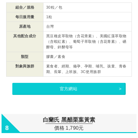
組合／規格
30粒／包
每日服用量
1粒
原產地
台灣
其他配合成分
黑豆種皮萃取物（含花青素）、美國紅藻萃取物
（含蝦紅素）、葡萄子萃取物（含花青素）、硒
酵母、鋅酵母等
類型
膠囊／素食
對象與族群
素食者、經期、備孕、孕期、哺乳、孩童、青春
期、長輩、上班族、3C使用族群
官方網站
白蘭氏 黑醋栗葉黃素
8
價格 1,790元