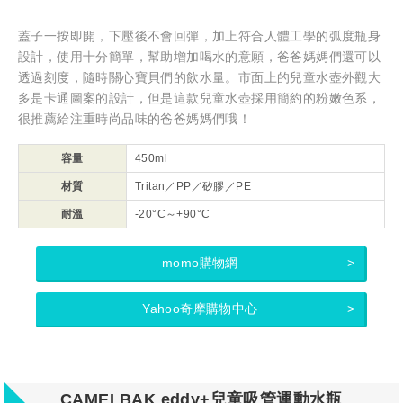
蓋子一按即開，下壓後不會回彈，加上符合人體工學的弧度瓶身
設計，使用十分簡單，幫助增加喝水的意願，爸爸媽媽們還可以
透過刻度，隨時關心寶貝們的飲水量。市面上的兒童水壺外觀大
多是卡通圖案的設計，但是這款兒童水壺採用簡約的粉嫩色系，
很推薦給注重時尚品味的爸爸媽媽們哦！
容量
450ml
材質
Tritan／PP／矽膠／PE
耐溫
-20°C～+90°C
momo購物網
Yahoo奇摩購物中心
CAMELBAK eddy+兒童吸管運動水瓶