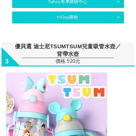
Yahoo奇摩購物中心
friDay購物
優貝選 迪士尼TSUMTSUM兒童吸管水壺／
背帶水壺
3
價格 520元