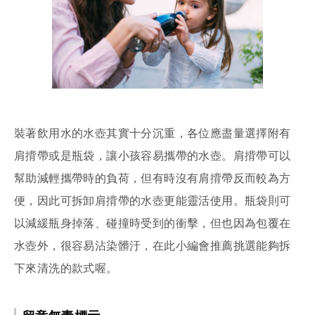
裝著飲用水的水壺其實十分沉重，各位應盡量選擇附有
肩揹帶或是瓶袋，讓小孩容易攜帶的水壺。肩揹帶可以
幫助減輕攜帶時的負荷，但有時沒有肩揹帶反而較為方
便，因此可拆卸肩揹帶的水壺更能靈活使用。瓶袋則可
以減緩瓶身掉落、碰撞時受到的衝擊，但也因為包覆在
水壺外，很容易沾染髒汙，在此小編會推薦挑選能夠拆
下來清洗的款式喔。