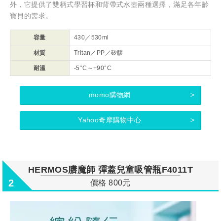
外，它提供了雙柄式學習杯和背帶式水壺兩種選擇，滿足各年齡
寶貝的需求。
容量
430／530ml
材質
Tritan／PP／矽膠
耐溫
-5°C～+90°C
momo購物網
Yahoo奇摩購物中心
HERMOS膳魔師 彈蓋兒童吸管瓶F4011T
2
價格 800元