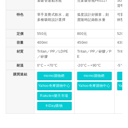
童吸管運動水瓶
兒童吸管瓶F4011T
SUM
背帶水
特色
單手直覺式飲水，超
弧度設計好握拿，刻
可愛俏
多種吸睛設計選擇
度隨時記錄飲水量
杯墊防
定價
550元
800元
520元
容量
400ml
450ml
430／
材質
Tritan／PP／LDPE
Tritan／PP／矽膠／P
Trit
／矽膠
E
耐溫
0°C～+70°C
-20°C～+90°C
-5°C～
購買連結
momo購物網
momo購物網
m
Yahoo奇摩購物中心
Yahoo奇摩購物中心
Yah
Rakuten樂天市場
friDay購物