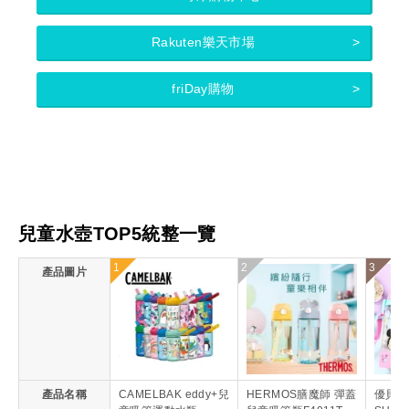
Rakuten樂天市場
friDay購物
兒童水壺TOP5統整一覽
1
2
3
產品圖片
產品名稱
CAMELBAK eddy+兒
HERMOS膳魔師 彈蓋
優貝選