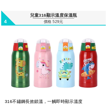
兒童316顯示溫度保溫瓶
4
價格 529元
316不鏽鋼長效鎖溫，一觸即時顯示溫度