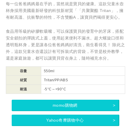
每一位爸爸媽媽最在乎的，當然就是寶貝的健康。這款兒童水壺
杯身採用美國最新研發的科技新材質「「共聚聚酯 Tritan」，擁
有耐高溫、抗衝擊的特性，不含雙酚A，讓寶貝們喝得更安心。
食品用等級的矽膠軟吸嘴，可以保護寶貝的發育中的牙床，搭配
安全鎖扣的彈跳式上蓋，使用起來便利不漏水。超大螺旋口徑和
透明瓶杯身，更是讓各位爸爸媽媽好清洗，衛生看得見！ 除此之
外，這款兒童水壺還設計有可拆裝式的背袋，不管是校外教學，
還是家庭旅遊，都可以讓寶貝背在身上，隨時補充水分。
容量
550ml
材質
Tritan/PP/ABS
耐溫
-5°C～+90°C
momo購物網
Yahoo奇摩購物中心