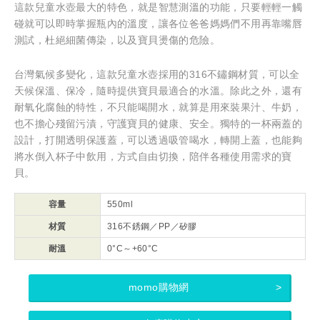
這款兒童水壺最大的特色，就是智慧測溫的功能，只要輕輕一觸
碰就可以即時掌握瓶內的溫度，讓各位爸爸媽媽們不用再靠嘴唇
測試，杜絕細菌傳染，以及寶貝燙傷的危險。
台灣氣候多變化，這款兒童水壺採用的316不鏽鋼材質，可以全
天候保溫、保冷，隨時提供寶貝最適合的水溫。除此之外，還有
耐氧化腐蝕的特性，不只能喝開水，就算是用來裝果汁、牛奶，
也不擔心殘留污漬，守護寶貝的健康、安全。獨特的一杯兩蓋的
設計，打開透明保護蓋，可以透過吸管喝水，轉開上蓋，也能夠
將水倒入杯子中飲用，方式自由切換，陪伴各種使用需求的寶
貝。
容量
550ml
材質
316不銹鋼／PP／矽膠
耐溫
0°C～+60°C
momo購物網