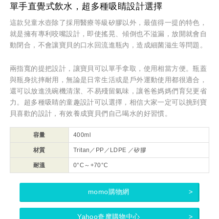
單手直覺式飲水，超多種吸睛設計選擇
這款兒童水壺除了採用醫療等級矽膠以外，最值得一提的特色，
就是擁有專利咬嘴設計，即使搖晃、傾倒也不溢漏，放開就會自
動閉合，不會讓寶貝的口水回流進瓶內，造成細菌滋生等問題。
兩指寬的提把設計，讓寶貝可以單手拿取，使用相當方便。瓶蓋
與瓶身抗摔耐用，無論是日常生活或是戶外運動使用都很適合，
還可以放進洗碗機清潔、不易殘留氣味，讓爸爸媽媽們育兒更省
力。超多種吸睛的童趣設計可以選擇，相信大家一定可以挑到寶
貝喜歡的設計，有效養成寶貝們自己喝水的好習慣。
容量
400ml
材質
Tritan／PP／LDPE ／矽膠
耐溫
0°C～+70°C
momo購物網
Yahoo奇摩購物中心