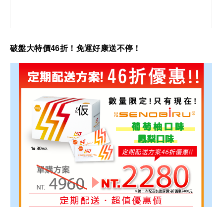
破盤大特價46折！免運好康送不停！