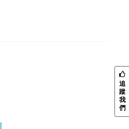
追
蹤
我
們