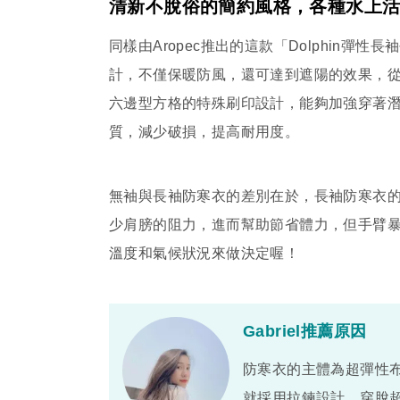
清新不脫俗的簡約風格，各種水上
同樣由Aropec推出的這款「Dolphin彈性
計，不僅保暖防風，還可達到遮陽的效果，
六邊型方格的特殊刷印設計，能夠加強穿著
質，減少破損，提高耐用度。
無袖與長袖防寒衣的差別在於，長袖防寒衣
少肩膀的阻力，進而幫助節省體力，但手臂
溫度和氣候狀況來做決定喔！
Gabriel推薦原因
防寒衣的主體為超彈性布
就採用拉鍊設計，穿脫