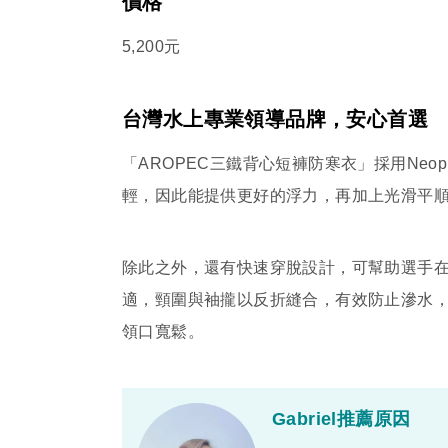
價格
5,200元
台灣水上專業領導品牌，安心首選
「AROPEC三鐵背心短褲防寒衣」採用Neo
輕，因此能提供更好的浮力，再加上光滑平
除此之外，還有快速穿脫設計，可幫助選手
適，頸圍與袖攏以反折縫合，有效防止滲水
領口寬鬆。
Gabriel推薦原因