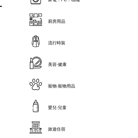
廚房用品
流行時裝
美容‧健康
寵物‧寵物用品
嬰兒‧兒童
旅遊住宿