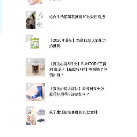
綜合生活部落客推薦10款愛用拖把
【2026年最新】精選11款人氣配方
奶推薦
【實測心得&評比】SUNTORY三得
利 御瑪卡【精胺酸+鋅】有感嗎？評
價如何？
【實測心得＆評比】欣可日夜全效
凝霜好用嗎？評價如何？
親子生活部落客推薦10款童鞋