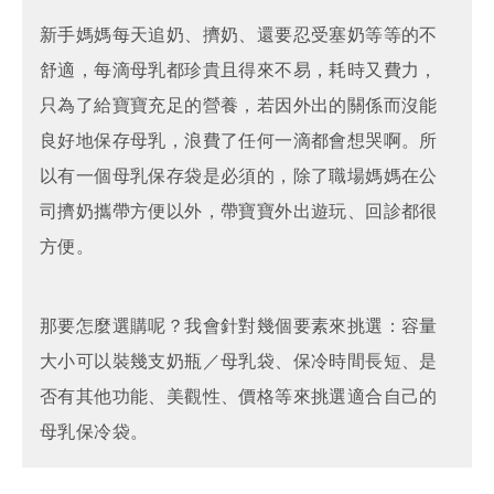
新手媽媽每天追奶、擠奶、還要忍受塞奶等等的不
舒適，每滴母乳都珍貴且得來不易，耗時又費力，
只為了給寶寶充足的營養，若因外出的關係而沒能
良好地保存母乳，浪費了任何一滴都會想哭啊。所
以有一個母乳保存袋是必須的，除了職場媽媽在公
司擠奶攜帶方便以外，帶寶寶外出遊玩、回診都很
方便。
那要怎麼選購呢？我會針對幾個要素來挑選：容量
大小可以裝幾支奶瓶／母乳袋、保冷時間長短、是
否有其他功能、美觀性、價格等來挑選適合自己的
母乳保冷袋。