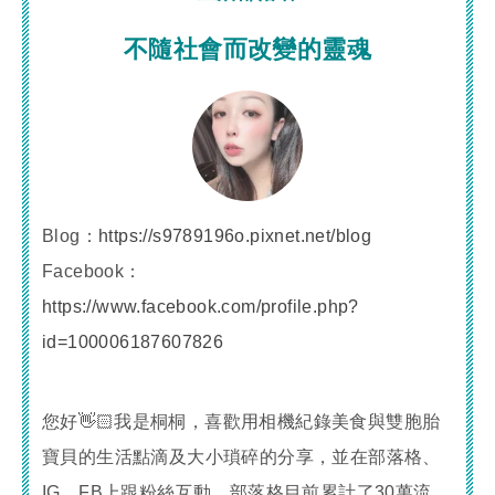
不隨社會而改變的靈魂
Blog：
https://s9789196o.pixnet.net/blog
Facebook：
https://www.facebook.com/profile.php?
id=100006187607826
您好👋🏻我是桐桐，喜歡用相機紀錄美食與雙胞胎
寶貝的生活點滴及大小瑣碎的分享，並在部落格、
IG、FB上跟粉絲互動，部落格目前累計了30萬流