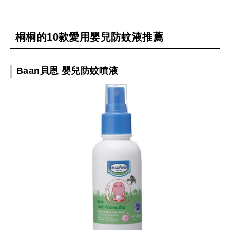
桐桐的10款愛用嬰兒防蚊液推薦
Baan貝恩 嬰兒防蚊噴液