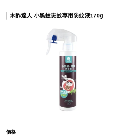
木酢達人 小黑蚊斑蚊專用防蚊液170g
價格