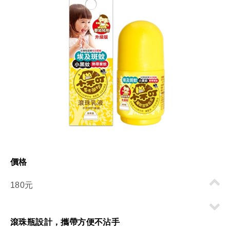
價格
180元
滾珠瓶設計，攜帶方便不沾手