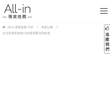
All-in 專業推薦
TOP
專家記事
生活部落客推薦10款愛用嬰兒防蚊液
追
蹤
我
們