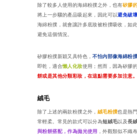
除了較多人使用的海綿粉撲之外，也有
矽膠
將上一步驟的產品吸起來，因此可以
避免破
海綿粉撲，就會讓許多底妝被粉撲吸收，如
避免這個情況。
矽膠粉撲新穎又具特色，
不怕內部像海綿粉
即乾，適合
懶人化妝
使用；然而，因為矽膠
餅或是其他分類彩妝，在這點需要多加注意
絨毛
除了上述的兩款粉撲之外，
絨毛粉撲
也是熱
常輕柔。常見的款式可以分為
短絨毛
以及
長
與粉餅搭配，作為拋光使用
，外觀類似不織