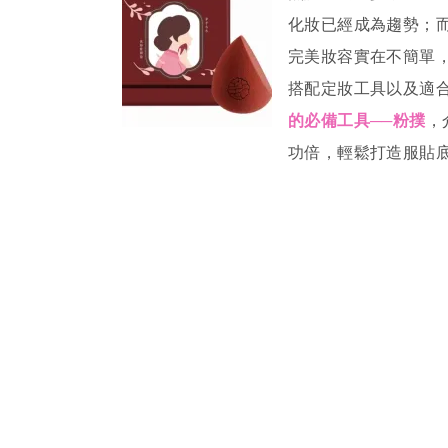
化妝已經成為趨勢；
完美妝容實在不簡單
搭配定妝工具以及適
的必備工具──粉撲
，
功倍，輕鬆打造服貼