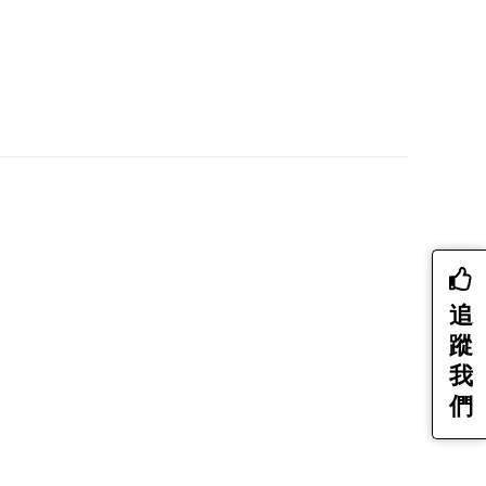
追
蹤
我
們