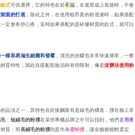
的款式
可供選擇，它的特色在於
不沾
，在遮瑕或上底妝時，不會
壞前面的打底
；除此之外，在使用較昂貴的粉底液時，如果搭配
此一定會有些心疼，這時如果搭配的是矽膠材質的款式，就可以
撲一樣容易滋生細菌和發霉
，清洗的步驟也非常快速簡單，一擦
的材質特性，因此在搭配彩妝品時有些限制，像是
沒辦法使用粉
。
門的品項之一，其特色在於接觸面有是絨毛的構造，撲在臉上非
絨毛
：
短絨毛的粉撲
在某些專櫃品牌之中可以找到，他們是
用來
布材質；而
長絨毛的粉撲
則是作為
蜜粉撲
，讓全臉都能輕柔定