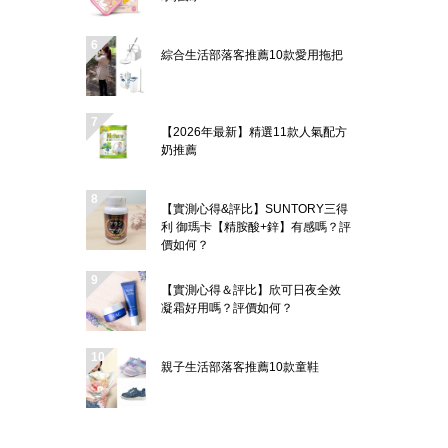
綜合生活部落客推薦10款愛用拖把
【2026年最新】精選11款人氣配方
奶推薦
【實測心得&評比】SUNTORY三得
利 御瑪卡【精胺酸+鋅】有感嗎？評
價如何？
【實測心得＆評比】欣可日夜全效
凝霜好用嗎？評價如何？
親子生活部落客推薦10款童鞋