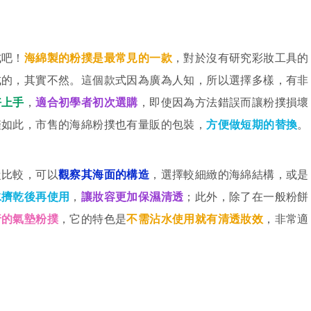
式吧！
海綿製的粉撲是最常見的一款
，對於沒有研究彩妝工具的
成的，其實不然。這個款式因為廣為人知，所以選擇多樣，有非
好上手
，
適合初學者初次選購
，即使因為方法錯誤而讓粉撲損壞
僅如此，市售的海綿粉撲也有量販的包裝，
方便做短期的替換
。
從比較，可以
觀察其海面的構造
，選擇較細緻的海綿結構，或是
水擠乾後再使用
，
讓妝容更加保濕清透
；此外，除了在一般粉餅
行的氣墊粉撲
，它的特色是
不需沾水使用就有清透妝效
，非常適