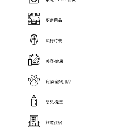
廚房用品
流行時裝
美容‧健康
寵物‧寵物用品
嬰兒‧兒童
旅遊住宿