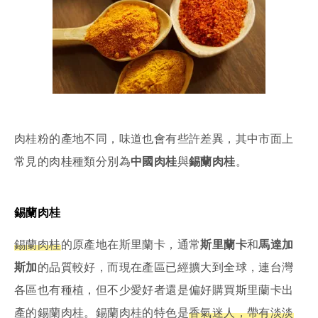
肉桂粉的產地不同，味道也會有些許差異，其中市面上
常見的肉桂種類分別為
中國肉桂
與
錫蘭肉桂
。
錫蘭肉桂
錫蘭肉桂
的原產地在斯里蘭卡，通常
斯里蘭卡
和
馬達加
斯加
的品質較好，而現在產區已經擴大到全球，連台灣
各區也有種植，但不少愛好者還是偏好購買斯里蘭卡出
產的錫蘭肉桂。錫蘭肉桂的特色是
香氣迷人，帶有淡淡