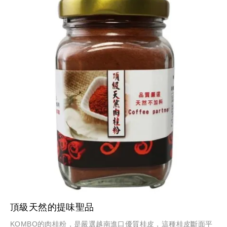
頂級天然的提味聖品
KOMBO的肉桂粉，是嚴選越南進口優質桂皮，這種桂皮斷面平