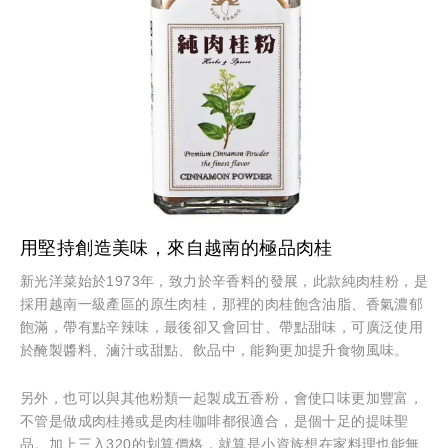
用堅持創造美味，來自越南的極品肉桂
新光洋菜始於1973年，致力於辛香料的發展，此款純肉桂粉，是
採用越南一級產區的原生肉桂，那裡的肉桂飽含油脂、香氣濃郁
飽滿，帶有點辛辣味，最後卻又會回甘、帶點甜味，可廣泛使用
於醃製醬料、滷汁或甜點、飲品中，能夠更加提升食物風味。
另外，也可以與其他粉類一起製成五香粉，會使口味更加豐富，
不管是做成肉桂捲或是肉桂咖啡都很適合，是個十足的提味聖
品。加上三入320的划算價格，就算是小資族想在家料理也能無