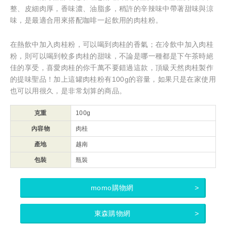
整、皮細肉厚，香味濃、油脂多，稍許的辛辣味中帶著甜味與涼
味，是最適合用來搭配咖啡一起飲用的肉桂粉。
在熱飲中加入肉桂粉，可以喝到肉桂的香氣；在冷飲中加入肉桂
粉，則可以喝到較多肉桂的甜味，不論是哪一種都是下午茶時絕
佳的享受，喜愛肉桂的你千萬不要錯過這款，頂級天然肉桂製作
的提味聖品！加上這罐肉桂粉有100g的容量，如果只是在家使用
也可以用很久，是非常划算的商品。
克重
100g
內容物
肉桂
產地
越南
包裝
瓶裝
momo購物網
東森購物網