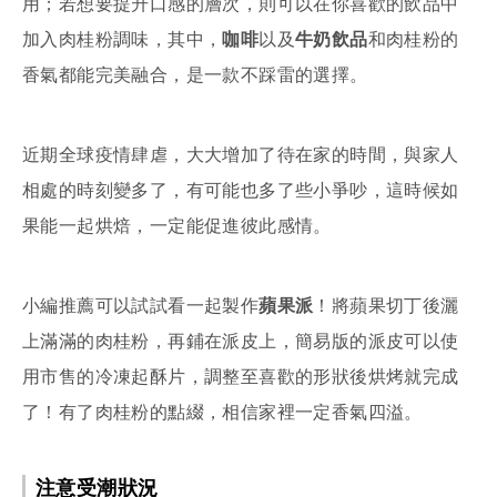
用；若想要提升口感的層次，則可以在你喜歡的飲品中
加入肉桂粉調味，其中，
咖啡
以及
牛奶飲品
和肉桂粉的
香氣都能完美融合，是一款不踩雷的選擇。
近期全球疫情肆虐，大大增加了待在家的時間，與家人
相處的時刻變多了，有可能也多了些小爭吵，這時候如
果能一起烘焙，一定能促進彼此感情。
小編推薦可以試試看一起製作
蘋果派
！將蘋果切丁後灑
上滿滿的肉桂粉，再鋪在派皮上，簡易版的派皮可以使
用市售的冷凍起酥片，調整至喜歡的形狀後烘烤就完成
了！有了肉桂粉的點綴，相信家裡一定香氣四溢。
注意受潮狀況