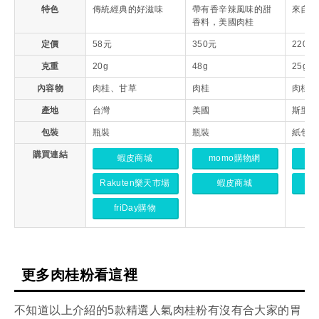
特色
傳統經典的好滋味
帶有香辛辣風味的甜
來自3
香料，美國肉桂
定價
58元
350元
220元
克重
20g
48g
25g
內容物
肉桂、甘草
肉桂
肉桂
產地
台灣
美國
斯里蘭
包裝
瓶裝
瓶裝
紙包裝
購買連結
蝦皮商城
momo購物網
m
Rakuten樂天市場
蝦皮商城
friDay購物
更多肉桂粉看這裡
不知道以上介紹的5款精選人氣肉桂粉有沒有合大家的胃