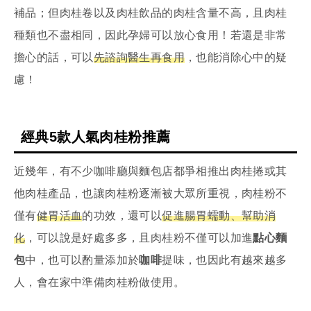
補品；但肉桂卷以及肉桂飲品的肉桂含量不高，且肉桂
種類也不盡相同，因此孕婦可以放心食用！若還是非常
擔心的話，可以
先諮詢醫生再食用
，也能消除心中的疑
慮！
經典5款人氣肉桂粉推薦
近幾年，有不少咖啡廳與麵包店都爭相推出肉桂捲或其
他肉桂產品，也讓肉桂粉逐漸被大眾所重視，肉桂粉不
僅有
健胃活血
的功效，還可以
促進腸胃蠕動、幫助消
化
，可以說是好處多多，且肉桂粉不僅可以加進
點心麵
包
中，也可以酌量添加於
咖啡
提味，也因此有越來越多
人，會在家中準備肉桂粉做使用。