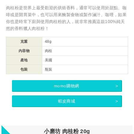
肉桂粉是世界上最受歡迎的烘焙香料，通常可以使用於甜點、咖
啡或是開胃菜中，也可以用來醃製食物或製作滷汁、咖哩，如果
你也是時常下廚與使用肉桂粉的人，就非常推薦這款100%純天
然的香料獵人肉桂粉！
克重
48g
內容物
肉桂
產地
美國
包裝
瓶裝
momo購物網
蝦皮商城
小磨坊 肉桂粉 20g