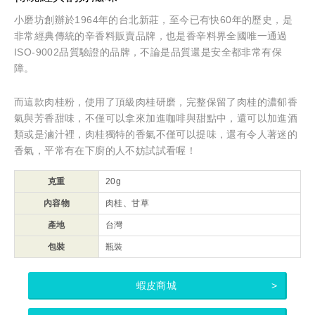
小磨坊創辦於1964年的台北新莊，至今已有快60年的歷史，是
非常經典傳統的辛香料販賣品牌，也是香辛料界全國唯一通過
ISO-9002品質驗證的品牌，不論是品質還是安全都非常有保
障。
而這款肉桂粉，使用了頂級肉桂研磨，完整保留了肉桂的濃郁香
氣與芳香甜味，不僅可以拿來加進咖啡與甜點中，還可以加進酒
類或是滷汁裡，肉桂獨特的香氣不僅可以提味，還有令人著迷的
香氣，平常有在下廚的人不妨試試看喔！
克重
20g
內容物
肉桂、甘草
產地
台灣
包裝
瓶裝
蝦皮商城