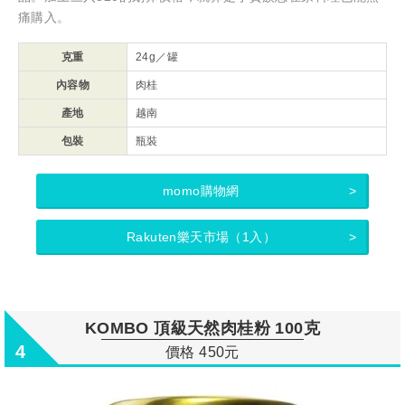
痛購入。
克重
24g／罐
內容物
肉桂
產地
越南
包裝
瓶裝
momo購物網
Rakuten樂天市場（1入）
KOMBO 頂級天然肉桂粉 100克
4
價格 450元