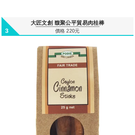
大匠文創 馥聚公平貿易肉桂棒
3
價格 220元