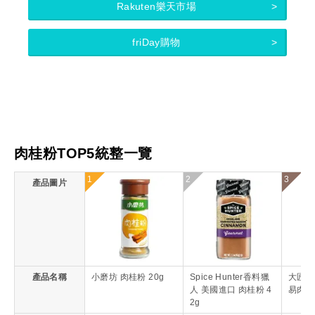
Rakuten樂天市場
friDay購物
肉桂粉TOP5統整一覽
1
2
3
產品圖片
產品名稱
小磨坊 肉桂粉 20g
Spice Hunter香料獵
大匠文
人 美國進口 肉桂粉 4
易肉桂
2g