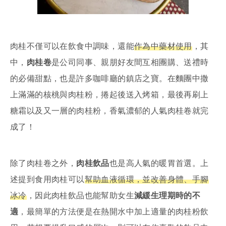
肉桂不僅可以在飲食中調味，還能
作為中藥材使用
，其
中，
肉桂卷
是公司同事、親朋好友間互相團購、送禮時
的必備甜點，也是許多咖啡廳的鎮店之寶。在麵團中撒
上滿滿的核桃與肉桂粉，捲起後送入烤箱，最後再刷上
糖霜以及又一層的肉桂粉，香氣濃郁的人氣肉桂卷就完
成了！
除了肉桂卷之外，
肉桂飲品
也是高人氣的暖胃首選。上
述提到食用肉桂可以
幫助血液循環，並改善身體、手腳
冰冷
，因此肉桂飲品也能幫助女生
減緩生理期時的不
適
，最簡單的方法便是在熱開水中加上適量的肉桂粉飲