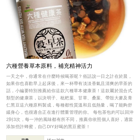
六種營養草本原料，補充精神活力
一天之中，你通常在什麼時候喝茶呢？俗話說一日之計在於晨，
如果你也喜歡早上起床後，來一杯帶有淡淡香氣且清爽的早茶的
話，小編要特別推薦給你這款六種草本健康茶！這款屬於混合式
類型的健康茶，以決明子、枇杷葉、甘草、桑葉、帶殼大麥及青
仁黑豆這六種原料製成，每種都性質溫和且低熱量，喝了能夠舒
緩身心，也很適合正在進行體重管理的你。 每包茶包約可以回沖
2到3次，每一沖的風味都有所不同，推薦你依照個人喜好，適當
添加些許蜂蜜，自己DIY好喝的黑豆蜜茶！