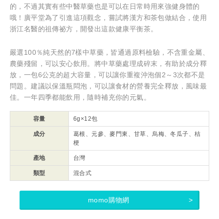
的，不過其實有些中醫草藥也是可以在日常時用來強健身體的
哦！廣平堂為了引進這項觀念，嘗試將漢方和茶包做結合，使用
浙江名醫的祖傳祕方，開發出這款健康平衡茶。
嚴選100％純天然的7樣中草藥，皆通過原料檢驗，不含重金屬、
農藥殘留，可以安心飲用。將中草藥處理成碎末，有助於成分釋
放，一包6公克的超大容量，可以讓你重複沖泡個2～3次都不是
問題。建議以保溫瓶悶泡，可以讓食材的營養完全釋放，風味最
佳。一年四季都能飲用，隨時補充你的元氣。
容量
6g×12包
成分
葛根、元參、麥門東、甘草、烏梅、冬瓜子、桔
梗
產地
台灣
類型
混合式
momo購物網