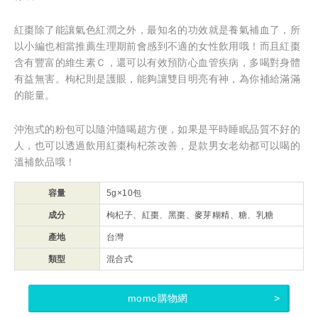
紅棗除了能讓氣色紅潤之外，最知名的功效就是養氣補血了，所
以小編也相當推薦生理期前會感到不適的女性飲用哦！而且紅棗
含有豐富的維生素Ｃ，還可以有效預防心血管疾病，多喝對身體
有益無害。枸杞則是護眼，能夠讓雙目明亮有神，為你補給滿滿
的能量。
沖泡式的粉包可以隨沖隨喝超方便，如果是平時睡眠品質不好的
人，也可以透過飲用紅棗枸杞茶改善，是款男女老幼都可以喝的
溫補飲品哦！
容量
5g×10包
成分
枸杞子、紅棗、黑棗、麥芽糊精、糖、乳糖
產地
台灣
類型
混合式
momo購物網