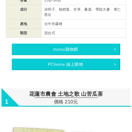
容量
15g×30包
成分
決明子、枇杷葉、甘草、桑葉、帶殼大麥、青仁
黑豆
產地
台中市霧峰
類型
混合式
momo購物網
PChome 線上購物
花蓮市農會 土地之歌 山苦瓜茶
1
價格 210元