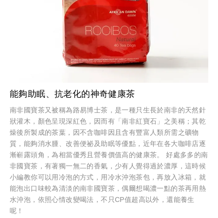
能夠助眠、抗老化的神奇健康茶
南非國寶茶又被稱為路易博士茶，是一種只生長於南非的天然針
狀灌木，顏色呈現深紅色，因而有「南非紅寶石」之美稱；其乾
燥後所製成的茶葉，因不含咖啡因且含有豐富人類所需之礦物
質，能夠消水腫、改善便祕及助眠等優點，近年在各大咖啡店逐
漸嶄露頭角，為相當優秀且營養價值高的健康茶。 好處多多的南
非國寶茶，有著獨一無二的香氣，少有人覺得過於濃厚，這時候
小編教你可以用冷泡的方式，用冷水沖泡茶包，再放入冰箱，就
能泡出口味較為清淡的南非國寶茶，偶爾想喝濃一點的茶再用熱
水沖泡，依照心情改變喝法，不只CP值超高以外，還能養生
呢！