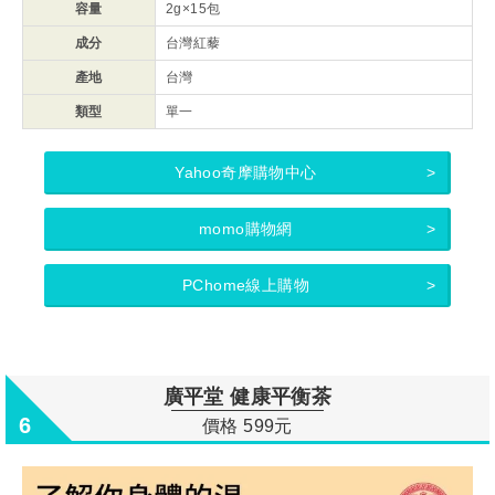
容量
2g×15包
成分
台灣紅藜
產地
台灣
類型
單一
Yahoo奇摩購物中心
momo購物網
PChome線上購物
廣平堂 健康平衡茶
6
價格 599元