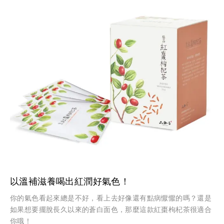
以溫補滋養喝出紅潤好氣色！
你的氣色看起來總是不好，看上去好像還有點病懨懨的嗎？還是
如果想要擺脫長久以來的蒼白面色，那麼這款紅棗枸杞茶很適合
你哦！