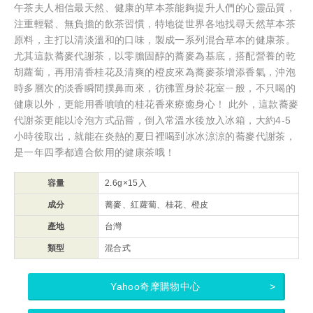
午茶夫人相信最天然、健康的草本茶能夠提升人們的心靈品質，
注重輕鬆、無負擔的飲茶習慣，特地從世界各地找尋天然草本茶
原料，主打以清淡溫和的口味，製成一系列混合草本的健康茶。
尤其這款蕎麥代謝茶，以零膽固醇的蕎麥為基底，搭配營養的乾
胡蘿蔔，再用清香桂花及清爽的橙皮來為蕎麥茶增添香氣，沖泡
時多層次的淡香瞬間撲鼻而來，彷彿置身於花室ㄧ般，不只喝的
健康以外，更能用香噴噴的桂花香來療癒身心！ 此外，這款蕎麥
代謝茶更能以冷泡方式品嘗，倒入常溫水後放入冰箱，大約4-5
小時後取出，就能在炎熱的夏日裡喝到冰冰涼涼的蕎麥代謝茶，
是一年四季都適合飲用的健康茶哦！
容量
2.6g×15入
成分
蕎麥、紅蘿蔔、桂花、橙皮
產地
台灣
類型
混合式
Yahoo奇摩購物中心