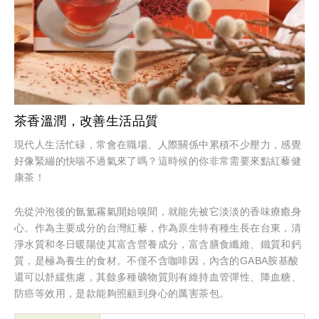
茶香溫潤，改善生活品質
現代人生活忙碌，常會在職場、人際關係中累積不少壓力，感覺
好像緊繃的快喘不過氣來了嗎？這時候的你非常需要來點紅藜健
康茶！
先從沖泡後的氤氳霧氣開始嗅聞，就能先被它淡淡的香味療癒身
心。作為主要成分的台灣紅藜，作為原生特有種生長在台東，清
淨水質和冬日暖陽使其富含營養成分，富含膳食纖維、鐵質和鈣
質，是極為養生的食材。不僅不含咖啡因，內含的GABA胺基酸
還可以舒緩焦慮，其餘多種礦物質則有維持血管彈性、降血糖、
防癌等效用，是款能夠照顧到身心的厲害茶包。