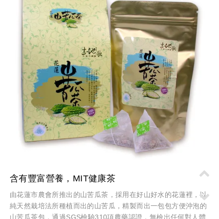
含有豐富營養，MIT健康茶
由花蓮市農會所推出的山苦瓜茶，採用在好山好水的花蓮裡，以
純天然栽培法所種植而出的山苦瓜，精製而出一包包方便沖泡的
山苦瓜茶包，通過SGS檢驗310項農藥認證，無檢出任何對人體