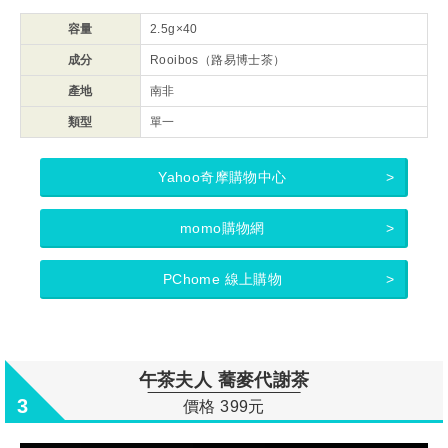
容量
2.5g×40
成分
Rooibos（路易博士茶）
產地
南非
類型
單一
Yahoo奇摩購物中心
momo購物網
PChome 線上購物
午茶夫人 蕎麥代謝茶
3
價格 399元