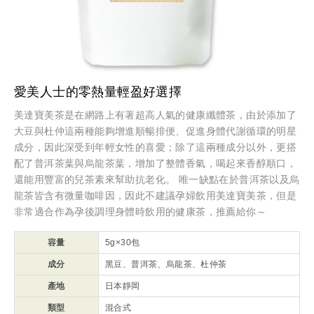
愛美人士的零熱量輕盈好選擇
美達寶美茶是在網路上有著超高人氣的健康纖體茶，由於添加了
大豆與杜仲這兩種能夠增進順暢排便、促進身體代謝循環的明星
成分，因此深受到年輕女性的喜愛；除了這兩種成分以外，更搭
配了普洱茶葉與烏龍茶葉，增加了整體香氣，喝起來香醇順口，
還能用豐富的兒茶素來幫助抗老化。 唯一缺點在於普洱茶以及烏
龍茶皆含有微量咖啡因，因此不建議孕婦飲用美達寶美茶，但是
非常適合作為孕後調理身體時飲用的健康茶，推薦給你～
容量
5g×30包
成分
黑豆、普洱茶、烏龍茶、杜仲茶
產地
日本靜岡
類型
混合式