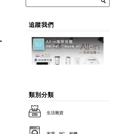
追蹤我們
類別分類
生活雜貨
家電．PC．相機