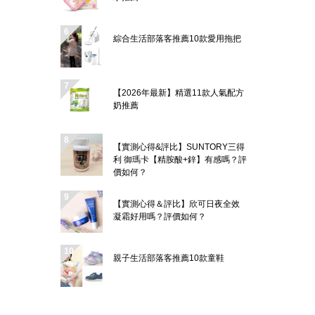
綜合生活部落客推薦10款愛用拖把
【2026年最新】精選11款人氣配方
奶推薦
【實測心得&評比】SUNTORY三得
利 御瑪卡【精胺酸+鋅】有感嗎？評
價如何？
【實測心得＆評比】欣可日夜全效
凝霜好用嗎？評價如何？
親子生活部落客推薦10款童鞋