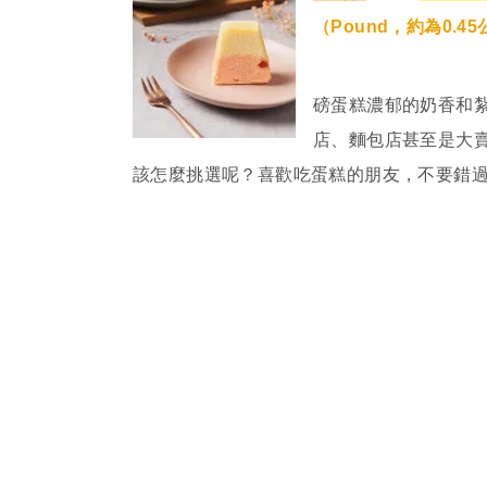
（Pound，約為0.4
磅蛋糕濃郁的奶香和
店、麵包店甚至是大
該怎麼挑選呢？喜歡吃蛋糕的朋友，不要錯