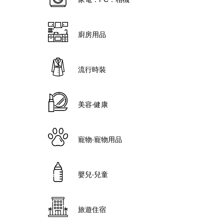
廚房用品
流行時裝
美容‧健康
寵物‧寵物用品
嬰兒‧兒童
旅遊住宿