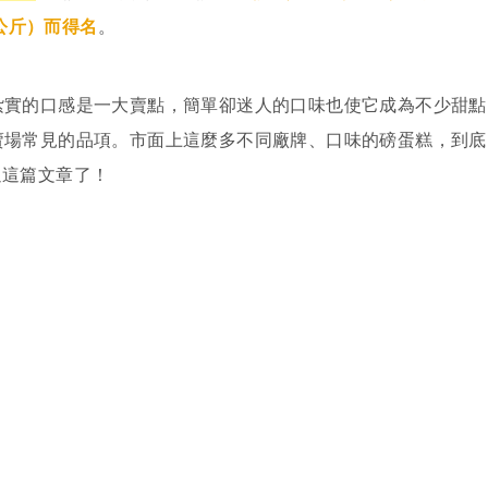
5公斤）而得名
。
紮實的口感是一大賣點，簡單卻迷人的口味也使它成為不少甜點
賣場常見的品項。市面上這麼多不同廠牌、口味的磅蛋糕，到底
過這篇文章了！