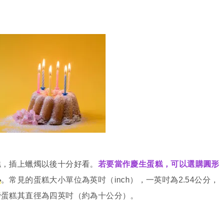
糕，插上蠟燭以後十分好看。
若要當作慶生蛋糕，可以選購圓形
小
。常見的蛋糕大小單位為英吋（inch），一英吋為2.54公分，
磅蛋糕其直徑為四英吋（約為十公分）。