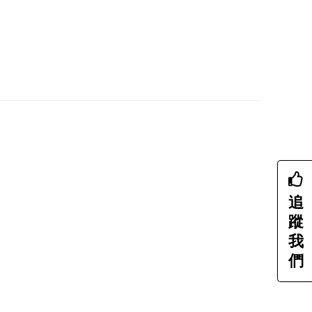
追
蹤
我
們