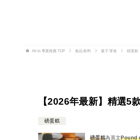
All-in 專業推薦
TOP
食品‧飲料
菓子‧零食
磅蛋糕
【2026年最新】精選5
磅蛋糕
磅蛋糕
為英文
Pound 