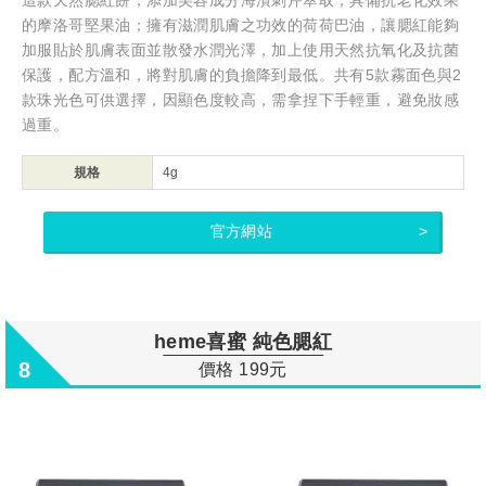
的摩洛哥堅果油；擁有滋潤肌膚之功效的荷荷巴油，讓腮紅能夠
加服貼於肌膚表面並散發水潤光澤，加上使用天然抗氧化及抗菌
保護，配方溫和，將對肌膚的負擔降到最低。共有5款霧面色與2
款珠光色可供選擇，因顯色度較高，需拿捏下手輕重，避免妝感
過重。
規格
4g
官方網站
heme喜蜜 純色腮紅
8
價格 199元