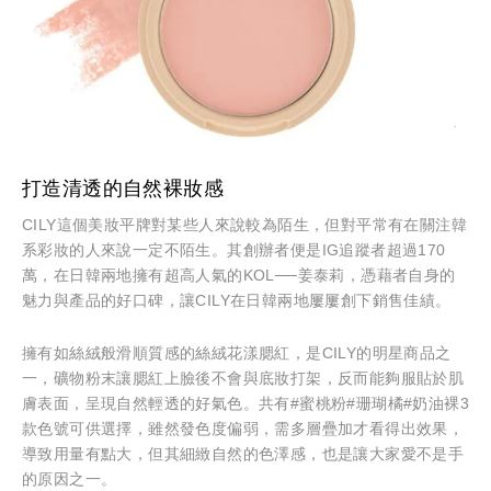
打造清透的自然裸妝感
CILY這個美妝平牌對某些人來說較為陌生，但對平常有在關注韓
系彩妝的人來說一定不陌生。其創辦者便是IG追蹤者超過170
萬，在日韓兩地擁有超高人氣的KOL──姜泰莉，憑藉者自身的
魅力與產品的好口碑，讓CILY在日韓兩地屢屢創下銷售佳績。
擁有如絲絨般滑順質感的絲絨花漾腮紅，是CILY的明星商品之
一，礦物粉末讓腮紅上臉後不會與底妝打架，反而能夠服貼於肌
膚表面，呈現自然輕透的好氣色。共有#蜜桃粉#珊瑚橘#奶油裸3
款色號可供選擇，雖然發色度偏弱，需多層疊加才看得出效果，
導致用量有點大，但其細緻自然的色澤感，也是讓大家愛不是手
的原因之一。