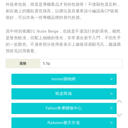
外袋來包裝，簡直是專櫃產品才有的包裝呀！不僅顯色度足夠，
刷在臉上的服貼度也很高，以價位及容量來說小編認為CP值相
當好，可以作為一些專櫃品牌的替代色號。
其中特別推薦01 Nude Beige，也就是不退流行的奶茶色，雖然
是發色較淡，但配上細緻的珠光，非常適合新手入門，不怕失手
的一款顏色。不過有部分使用者表示上臉後容易顯毛孔，建議購
買前先試用看看。
規格
5.5g
momo購物網
蝦皮商城
Yahoo奇摩購物中心
Rakuten樂天市場