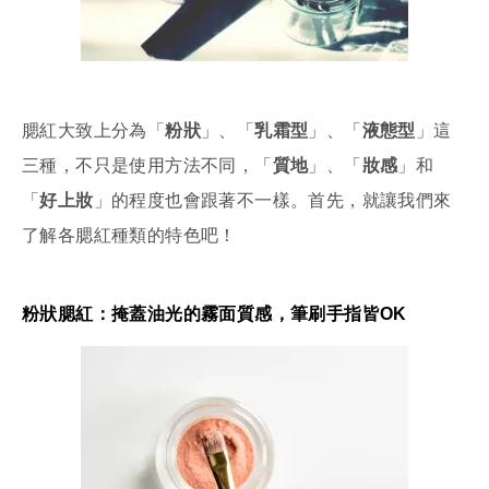
腮紅大致上分為「
粉狀
」、「
乳霜型
」、「
液態型
」這
三種，不只是使用方法不同，「
質地
」、「
妝感
」和
「
好上妝
」的程度也會跟著不一樣。首先，就讓我們來
了解各腮紅種類的特色吧！
粉狀腮紅：掩蓋油光的霧面質感，筆刷手指皆OK