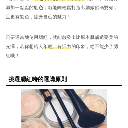
添加一點點的
紅色
，就能夠輕鬆打造出嬌嫩欲滴雙頰，
且更有氣色，提升自己的魅力！
只要適當地使用腮紅，就能散發出比原本肌膚還要美的
光澤，若你想給人
年輕、有活力
的印象，絕不能少了腮
紅哦！
挑選腮紅時的選購原則