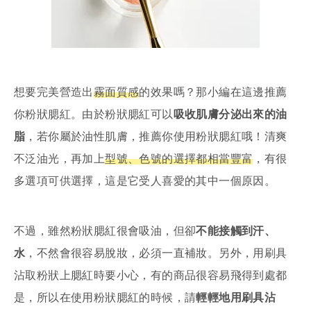
想要完美營造出
霧面質感
的效果嗎？那小編在這邊推薦
你粉狀腮紅。由於粉狀腮紅可以
吸收肌膚分泌出來的油
脂
，若你屬於油性肌膚，推薦你使用粉狀腮紅哦！清爽
不泛油光，再加上
型號、色號的選擇都相當豐富
，有很
多選項可供選擇，這是它受人喜愛的其中一個原因。
不過，雖然粉狀腮紅很會吸油，但卻
不能接觸到汗、
水
，不然會很容易脫妝，必須一直補妝。另外，用刷具
沾取粉狀上腮紅時要小心，有的商品很容易飛得到處都
是，所以在使用粉狀腮紅的時候，請
輕輕地用刷具沾