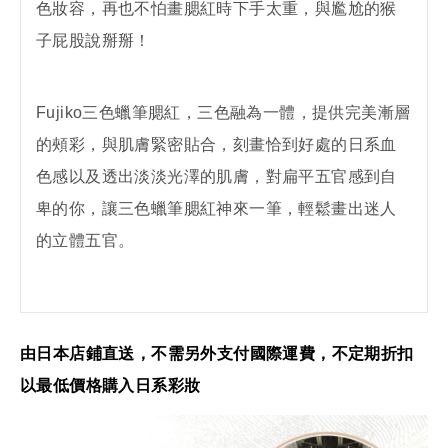
色妝容，再也不怕畫腮紅時下手太重，與尷尬的猴
子屁股說掰掰！
Fujiko三色蠟筆腮紅，三色融為一體，提供完美漸層
的頰彩，與肌膚緊密貼合，刻畫恰到好處的日系血
色感以及透出淡淡光澤的肌膚，對扁平五官感到自
卑的你，讓三色蠟筆腮紅神來一筆，輕鬆畫出迷人
的立體五官。
由日本店鋪直送，不需另外支付國際運費，不定期折扣
以最低價格購入日系彩妝