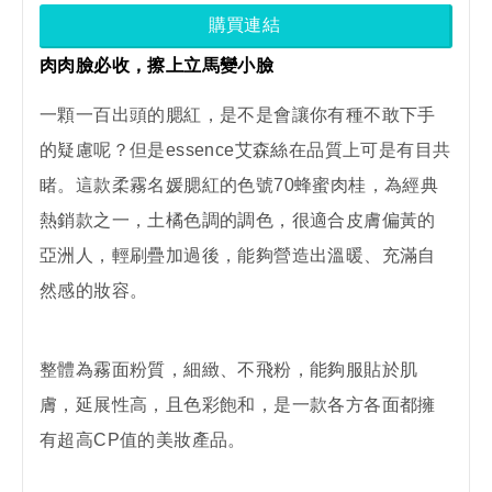
購買連結
肉肉臉必收，擦上立馬變小臉
一顆一百出頭的腮紅，是不是會讓你有種不敢下手
的疑慮呢？但是essence艾森絲在品質上可是有目共
睹。這款柔霧名媛腮紅的色號70蜂蜜肉桂，為經典
熱銷款之一，土橘色調的調色，很適合皮膚偏黃的
亞洲人，輕刷疊加過後，能夠營造出溫暖、充滿自
然感的妝容。
整體為霧面粉質，細緻、不飛粉，能夠服貼於肌
膚，延展性高，且色彩飽和，是一款各方各面都擁
有超高CP值的美妝產品。