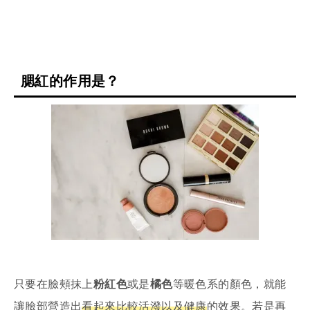
腮紅的作用是？
只要在臉頰抹上
粉紅色
或是
橘色
等暖色系的顏色，就能
讓臉部營造出
看起來比較活潑以及健康
的效果。若是再