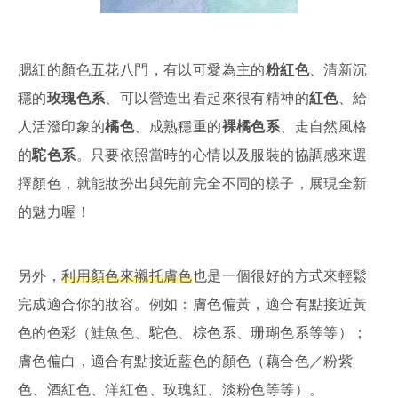
腮紅的顏色五花八門，有以可愛為主的
粉紅色
、清新沉
穩的
玫瑰色系
、可以營造出看起來很有精神的
紅色
、給
人活潑印象的
橘色
、成熟穩重的
裸橘色系
、走自然風格
的
駝色系
。只要依照當時的心情以及服裝的協調感來選
擇顏色，就能妝扮出與先前完全不同的樣子，展現全新
的魅力喔！
另外，
利用顏色來襯托膚色
也是一個很好的方式來輕鬆
完成適合你的妝容。例如：膚色偏黃，適合有點接近黃
色的色彩（鮭魚色、駝色、棕色系、珊瑚色系等等）；
膚色偏白，適合有點接近藍色的顏色（藕合色／粉紫
色、酒紅色、洋紅色、玫瑰紅、淡粉色等等）。