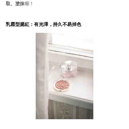
取、塗抹
喔！
乳霜型腮紅：有光澤，持久不易掉色