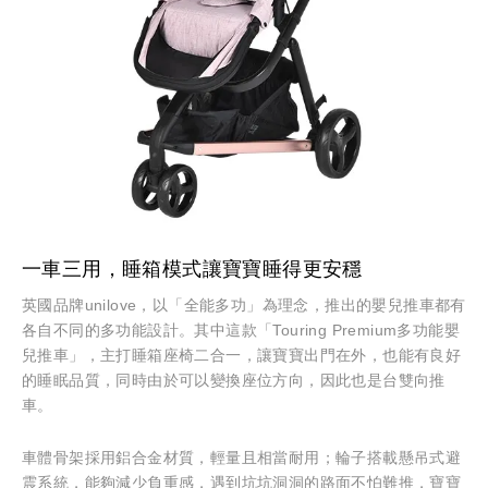
一車三用，睡箱模式讓寶寶睡得更安穩
英國品牌unilove，以「全能多功」為理念，推出的嬰兒推車都有
各自不同的多功能設計。其中這款「Touring Premium多功能嬰
兒推車」，主打睡箱座椅二合一，讓寶寶出門在外，也能有良好
的睡眠品質，同時由於可以變換座位方向，因此也是台雙向推
車。
車體骨架採用鋁合金材質，輕量且相當耐用；輪子搭載懸吊式避
震系統，能夠減少負重感，遇到坑坑洞洞的路面不怕難推，寶寶