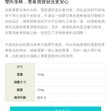
雙向坐椅，查看寶寶狀況更安心
在推著嬰兒車外出時，寶寶通常是向著外面，所以必須時不時地
停下來注意孩子的狀況，不過這一款嬰兒車的座椅做成可變換方
向的設計，讓寶寶乘坐的方向可以面向父母這一邊，好讓爸爸媽
媽可以隨時查看寶寶的狀況。另外，推車的座布及頂蓬可拆洗，
在重視推車性能之餘，也別忘了常保推車的清潔喔！
不過由於此款嬰兒推車只能雙手收折，外出時如果碰到需要把推
車收合的情況，就會需要一個人抱住寶寶，另外一個人幫忙收
車，比較適合夫婦兩人帶著寶寶外出時使用。
尺寸
－
重量
15kg
摺疊尺寸
－
載重
15kg
適用年齡
新生兒