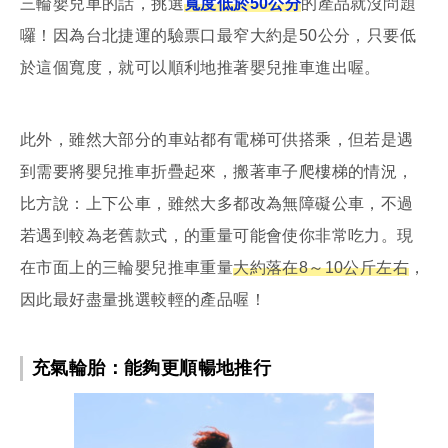
三輪嬰兒車的話，挑選
寬度低於50公分
的產品就沒問題
囉！因為台北捷運的驗票口最窄大約是50公分，只要低
於這個寬度，就可以順利地推著嬰兒推車進出喔。
此外，雖然大部分的車站都有電梯可供搭乘，但若是遇
到需要將嬰兒推車折疊起來，搬著車子爬樓梯的情況，
比方說：上下公車，雖然大多都改為無障礙公車，不過
若遇到較為老舊款式，的重量可能會使你非常吃力。現
在市面上的三輪嬰兒推車重量
大約落在8～10公斤左右
，
因此最好盡量挑選較輕的產品喔！
充氣輪胎：能夠更順暢地推行