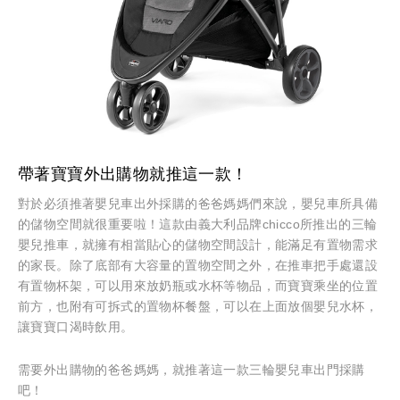
帶著寶寶外出購物就推這一款！
對於必須推著嬰兒車出外採購的爸爸媽媽們來說，嬰兒車所具備
的儲物空間就很重要啦！這款由義大利品牌chicco所推出的三輪
嬰兒推車，就擁有相當貼心的儲物空間設計，能滿足有置物需求
的家長。除了底部有大容量的置物空間之外，在推車把手處還設
有置物杯架，可以用來放奶瓶或水杯等物品，而寶寶乘坐的位置
前方，也附有可拆式的置物杯餐盤，可以在上面放個嬰兒水杯，
讓寶寶口渴時飲用。
需要外出購物的爸爸媽媽，就推著這一款三輪嬰兒車出門採購
吧！