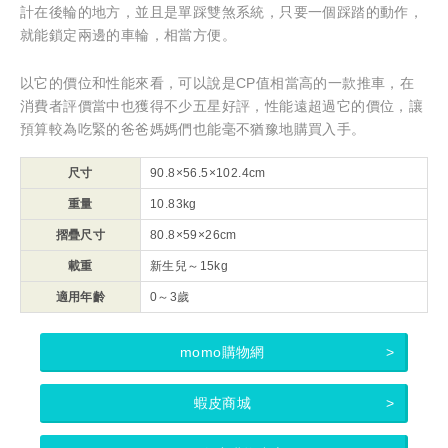
計在後輪的地方，並且是單踩雙煞系統，只要一個踩踏的動作，
就能鎖定兩邊的車輪，相當方便。
以它的價位和性能來看，可以說是CP值相當高的一款推車，在
消費者評價當中也獲得不少五星好評，性能遠超過它的價位，讓
預算較為吃緊的爸爸媽媽們也能毫不猶豫地購買入手。
尺寸
90.8×56.5×102.4cm
重量
10.83kg
摺疊尺寸
80.8×59×26cm
載重
新生兒～15kg
適用年齡
0～3歲
momo購物網
蝦皮商城