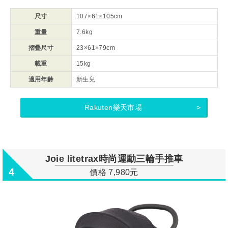
尺寸
107×61×105cm
重量
7.6kg
摺疊尺寸
23×61×79cm
載重
15kg
適用年齡
新生兒
Rakuten樂天市場
Joie litetrax時尚運動三輪手推車
4
價格 7,980元