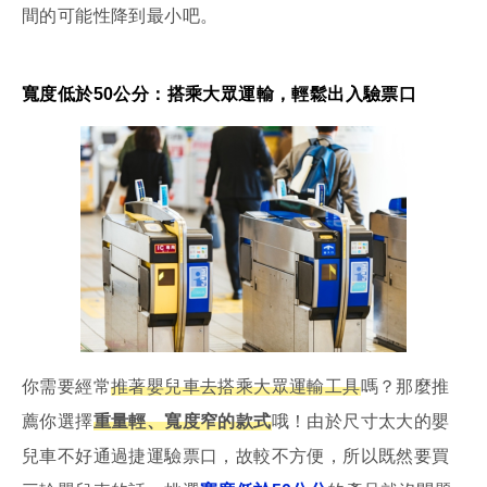
間的可能性降到最小吧。
寬度低於50公分：搭乘大眾運輸，輕鬆出入驗票口
你需要經常
推著嬰兒車去搭乘大眾運輸工具
嗎？那麼推
薦你選擇
重量輕、寬度窄的款式
哦！由於尺寸太大的嬰
兒車不好通過捷運驗票口，故較不方便，所以既然要買