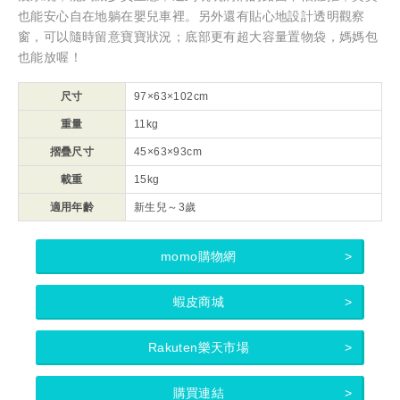
也能安心自在地躺在嬰兒車裡。另外還有貼心地設計透明觀察
窗，可以隨時留意寶寶狀況；底部更有超大容量置物袋，媽媽包
也能放喔！
尺寸
97×63×102cm
重量
11kg
摺疊尺寸
45×63×93cm
載重
15kg
適用年齡
新生兒～3歲
momo購物網
蝦皮商城
Rakuten樂天市場
購買連結