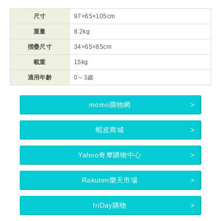
尺寸
97×65×105cm
重量
8.2kg
摺疊尺寸
34×65×85cm
載重
15kg
適用年齡
0～3歲
momo購物網
蝦皮商城
Yahoo奇摩購物中心
Rakuten樂天市場
friDay購物