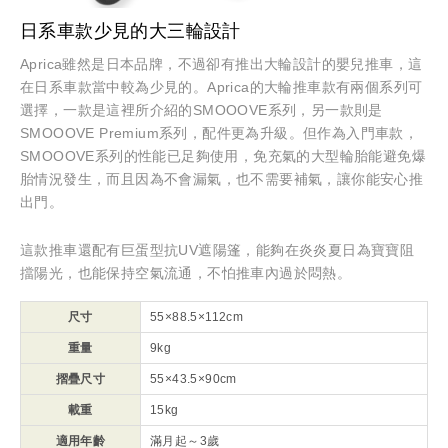
日系車款少見的大三輪設計
Aprica雖然是日本品牌，不過卻有推出大輪設計的嬰兒推車，這
在日系車款當中較為少見的。Aprica的大輪推車款有兩個系列可
選擇，一款是這裡所介紹的SMOOOVE系列，另一款則是
SMOOOVE Premium系列，配件更為升級。但作為入門車款，
SMOOOVE系列的性能已足夠使用，免充氣的大型輪胎能避免爆
胎情況發生，而且因為不會漏氣，也不需要補氣，讓你能安心推
出門。
這款推車還配有巨蛋型抗UV遮陽篷，能夠在炎炎夏日為寶寶阻
擋陽光，也能保持空氣流通，不怕推車內過於悶熱。
尺寸
55×88.5×112cm
重量
9kg
摺疊尺寸
55×43.5×90cm
載重
15kg
適用年齡
滿月起～3歲