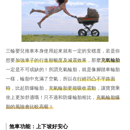
三輪嬰兒推車本身使用起來就有一定的安穩度，若是你
想要
加強車子的行進順暢度及減震效果
，那麼
充氣輪胎
一定是不可或缺的！所謂充氣輪胎，就是像腳踏車輪胎
一樣，輪胎中充滿了空氣，所以在
行經凹凸不平路面
時
，比起防爆輪胎，
充氣輪胎更能吸收震動
，讓寶寶乘
坐上更加舒適哦！只不過和防爆輪胎相比，
充氣輪胎爆
胎的風險會比較高喔！
煞車功能：上下坡好安心