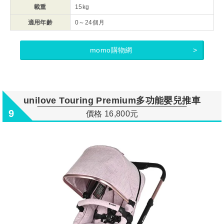
載重
15kg
適用年齡
0～24個月
momo購物網
unilove Touring Premium多功能嬰兒推車
9
價格 16,800元