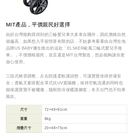
MIT產品，平價親民好選擇
由於台灣能夠買得到的三輪嬰兒車大多來自國外，因此價格自然
就偏高，如果想入手卻預算有限的話，不妨參考看看由台灣在地
品牌US BABY優生推出的這款「ELSKER歐風三輪式嬰兒手推
車」，不僅價格親民，並且還是MIT台灣製造，想必能夠讓你更
放心使用。
三段式椅背調整、左右防護柔軟護頭墊，可讓寶寶坐得舒適安
全；透氣天窗搭配全罩式抗UV遮陽棚，保持空氣流通的同時也
能保護寶寶不被曬傷，隨附防冷保暖護腳套，冬天出門也不怕寒
風吹。
尺寸
72×48×91cm
重量
8kg
摺疊尺寸
20×48×75cm