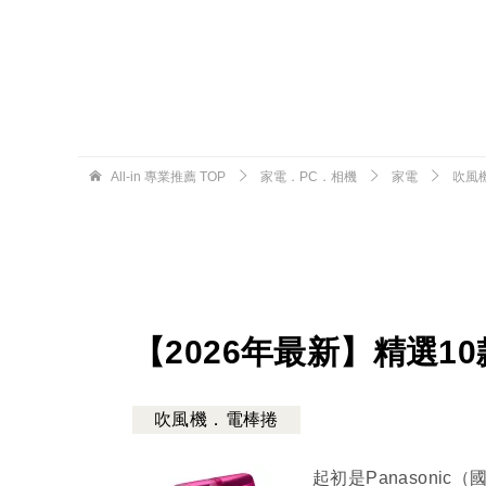
All-in 專業推薦
TOP
家電．PC．相機
家電
吹風
【2026年最新】精選1
吹風機．電棒捲
起初是Panasonic（