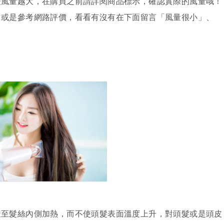
表風量越大，在購買之前請詳閱商品標示，確認實際的風量哦！
，或是參考網路評價，看看有沒有在下面留言「風量很小」、
透至髮絲內側加熱，而不使頭髮表面溫度上升，對頭髮或是頭皮