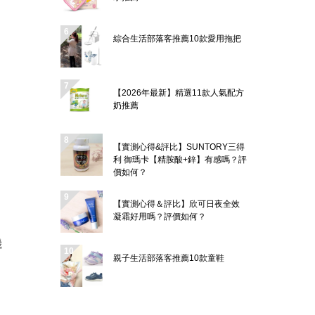
綜合生活部落客推薦10款愛用拖把
【2026年最新】精選11款人氣配方
奶推薦
【實測心得&評比】SUNTORY三得
利 御瑪卡【精胺酸+鋅】有感嗎？評
價如何？
【實測心得＆評比】欣可日夜全效
凝霜好用嗎？評價如何？
機
親子生活部落客推薦10款童鞋