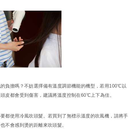
的負擔嗎？不妨選擇備有溫度調節機能的機型，若用100℃以
頭皮都會受到傷害，建議將溫度控制在60℃上下為佳。
必要都使用冷風吹頭髮。若買到了無標示溫度的吹風機，請將手
手也不會感到燙的距離來吹頭髮。