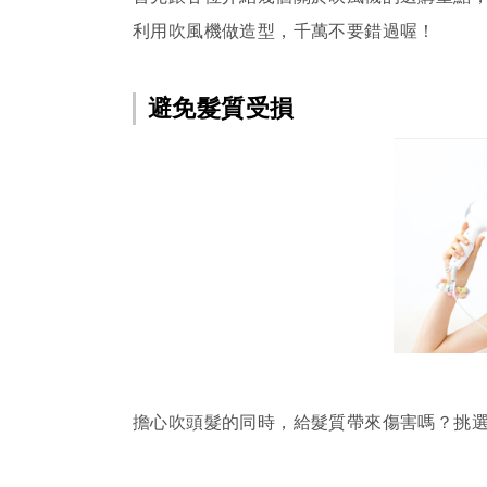
利用吹風機做造型，千萬不要錯過喔！
避免髮質受損
擔心吹頭髮的同時，給髮質帶來傷害嗎？挑