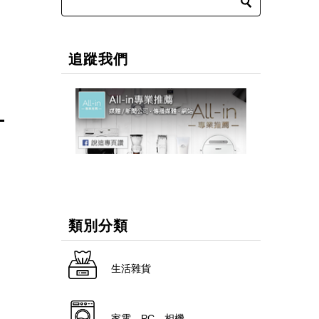
追蹤我們
類別分類
生活雜貨
家電．PC．相機