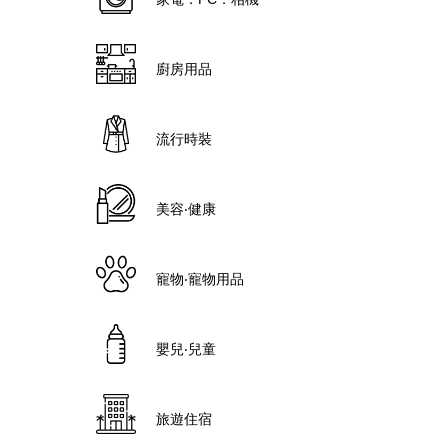
廚房用品
流行時裝
美容‧健康
寵物‧寵物用品
嬰兒‧兒童
旅遊住宿