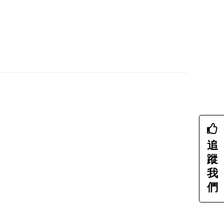
追
蹤
我
們
、