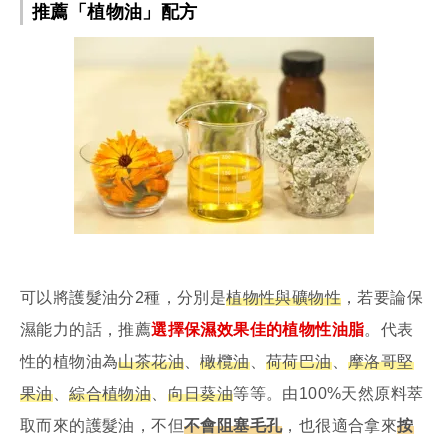
推薦「植物油」配方
可以將護髮油分2種，分別是
植物性與礦物性
，若要論保
濕能力的話，推薦
選擇保濕效果佳的植物性油脂
。代表
性的植物油為
山茶花油
、
橄欖油
、
荷荷巴油
、
摩洛哥堅
果油
、
綜合植物油
、
向日葵油
等等。由100%天然原料萃
取而來的護髮油，不但
不會阻塞毛孔
，也很適合拿來
按