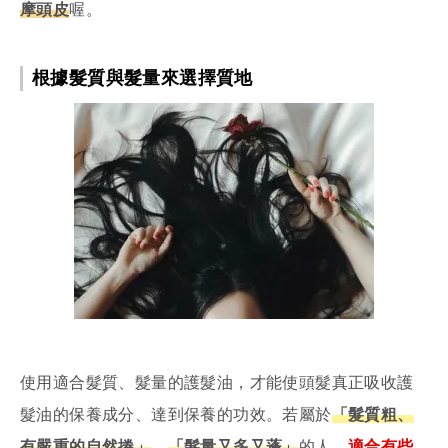
摩頭皮
喔。
根據髮質與髮量來選擇質地
使用適合髮質、髮量的護髮油，才能使頭髮真正吸收護
髮油的保養成分、達到保養的功效。若屬於
「髮質粗、
有嚴重的自然捲」
、
「髮量又多又蓬」
的人，
適合有些