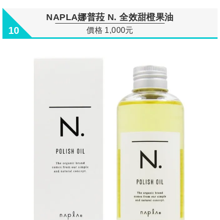
NAPLA娜普菈 N. 全效甜橙果油
10
價格 1,000元