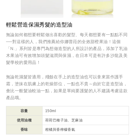
輕鬆營造保濕秀髮的造型油
無論如何都想要輕鬆做出喜歡的髮型、每天都想要有一點點不同
──對這樣的人，我們推薦給你娜普菈的全效甜橙果油！這個
「N.」系列皆是專門為想做造型的人所設計的產品，添加了乳油
木果油可有效增加頭髮滋潤與保濕，在日本可是有許多沙龍及美
髮學校的愛用品！
無論乾濕髮皆適用，殘餘在手上的造型油也可以拿來當作護手
霜，塗抹在肌膚上的乾燥部位，一點也不貴～由於它是造型油，
會比一般髮油較油一點，如果是單純要護髮的人不建議考慮這款
產品哦。
容量
150ml
使用油種
荷荷巴種子油、芝麻油
香味
柑橘與香檸檬香氣