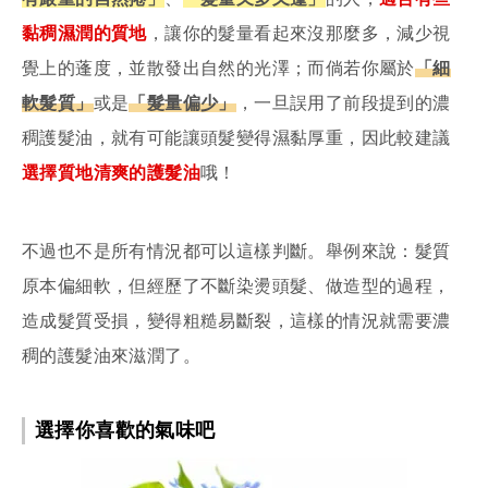
黏稠濕潤的質地
，讓你的髮量看起來沒那麼多，減少視
覺上的蓬度，並散發出自然的光澤；而倘若你屬於
「細
軟髮質」
或是
「髮量偏少」
，一旦誤用了前段提到的濃
稠護髮油，就有可能讓頭髮變得濕黏厚重，因此較建議
選擇質地清爽的護髮油
哦！
不過也不是所有情況都可以這樣判斷。舉例來說：髮質
原本偏細軟，但經歷了不斷染燙頭髮、做造型的過程，
造成髮質受損，變得粗糙易斷裂，這樣的情況就需要濃
稠的護髮油來滋潤了。
選擇你喜歡的氣味吧