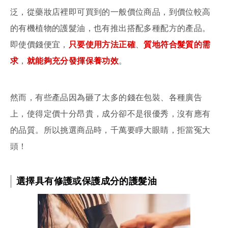
泛，從藥妝店裡即可買到的一般價位商品，到價位較高
的有機植物的護髮油，也有推出搭配多種配方的產品。
即使價錢便宜，
只要使用方法正確
、
質地符合髮質的需
求
，
就能夠充分發揮保養功效
。
然而，有些產品因為砸了太多的錢在包裝、各種廣告
上，使得定價十分昂貴，成分卻不是很優秀，沒有應有
的品質。所以挑選商品時，千萬要睜大眼睛，拒當冤大
頭！
選擇具有修護或保護成分的護髮油