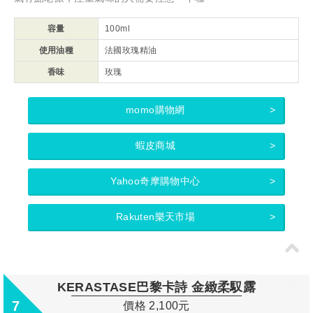
容量
100ml
使用油種
法國玫瑰精油
香味
玫瑰
momo購物網
蝦皮商城
Yahoo奇摩購物中心
Rakuten樂天市場
KERASTASE巴黎卡詩 金緻柔馭露
7
價格 2,100元