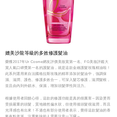
媲美沙龍等級的多效修護髮油
榮獲2017年Ur Cosme網友評價美妝賞第一名、FG美妝評鑑大
賞人氣口碑獎第一名的護髮油，就是這款金緻護髮玫瑰精油啦！
此系列選用來自法國格拉斯玫瑰的精萃添加於髮油中，強調保
濕、滋潤、護色、修護多效合一，可深入髮芯修護，滋潤髮根，
並且由內到外鎖水、保濕，增加頭髮彈性與活力。
根據使用者回饋心得，這款的修護功能是真的很厲害～因染燙而
受損嚴重的頭髮，質地雖然偏水狀，但使用後頭髮很滋潤，而且
光澤感也有出來！不過也有部分使用者表示，覺得這款髮油的香
氣有點老派，注重氣味的人需要注意一下囉～