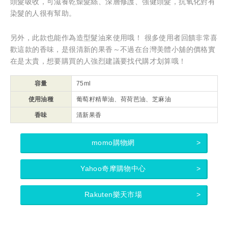
頭髮吸收，可滋養乾燥髮絲、深層修護、強健頭髮，抗氧化對有
染髮的人很有幫助。
另外，此款也能作為造型髮油來使用哦！ 很多使用者回饋非常喜
歡這款的香味，是很清新的果香～不過在台灣美體小舖的價格實
在是太貴，想要購買的人強烈建議要找代購才划算哦！
容量
75ml
使用油種
葡萄籽精華油、荷荷芭油、芝麻油
香味
清新果香
momo購物網
Yahoo奇摩購物中心
Rakuten樂天市場