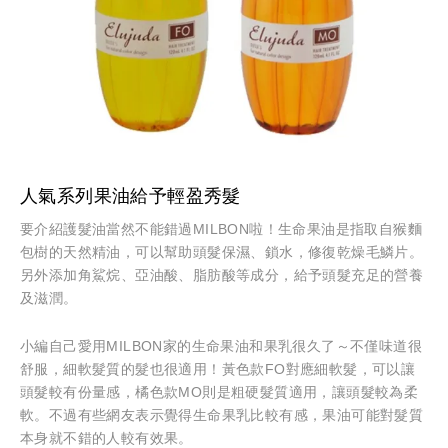
人氣系列果油給予輕盈秀髮
要介紹護髮油當然不能錯過MILBON啦！生命果油是指取自猴麵
包樹的天然精油，可以幫助頭髮保濕、鎖水，修復乾燥毛鱗片。
另外添加角鯊烷、亞油酸、脂肪酸等成分，給予頭髮充足的營養
及滋潤。
小編自己愛用MILBON家的生命果油和果乳很久了～不僅味道很
舒服，細軟髮質的髮也很適用！黃色款FO對應細軟髮，可以讓
頭髮較有份量感，橘色款MO則是粗硬髮質適用，讓頭髮較為柔
軟。不過有些網友表示覺得生命果乳比較有感，果油可能對髮質
本身就不錯的人較有效果。