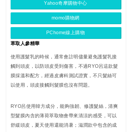
Yahoo奇摩購物中心
momo購物網
PChome線上購物
萃取人參精華
使用護髮乳的時候，通常會註明儘量避免護髮乳接
觸到頭皮，以防頭皮受到傷害，不過RYO呂這款髮
膜採溫和配方，經過皮膚科測試證實，不只髮絲可
以使用，頭皮接觸到髮膜也沒有問題。
RYO呂使用韓方成分，能夠強韌、修護髮絲，清爽
型髮膜內含的薄荷萃取物會帶來清涼的感受，可以
舒緩頭皮，夏天使用還能消暑；滋潤款中包含的成