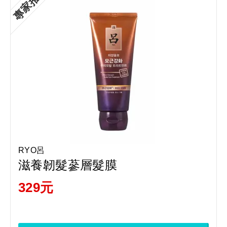
專家推薦
RYO呂
滋養韌髮蔘層髮膜
329元