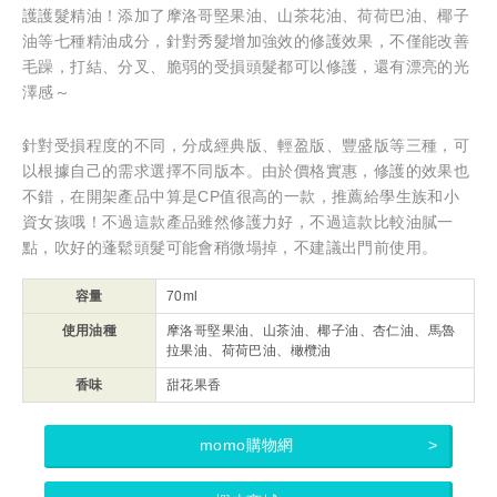
護護髮精油！添加了摩洛哥堅果油、山茶花油、荷荷巴油、椰子
油等七種精油成分，針對秀髮增加強效的修護效果，不僅能改善
毛躁，打結、分叉、脆弱的受損頭髮都可以修護，還有漂亮的光
澤感～
針對受損程度的不同，分成經典版、輕盈版、豐盛版等三種，可
以根據自己的需求選擇不同版本。由於價格實惠，修護的效果也
不錯，在開架產品中算是CP值很高的一款，推薦給學生族和小
資女孩哦！不過這款產品雖然修護力好，不過這款比較油膩一
點，吹好的蓬鬆頭髮可能會稍微塌掉，不建議出門前使用。
容量
70ml
使用油種
摩洛哥堅果油、山茶油、椰子油、杏仁油、馬魯
拉果油、荷荷巴油、橄欖油
香味
甜花果香
momo購物網