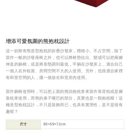
增添可愛氛圍的熊抱枕設計
這一款附有熊造型抱枕的折疊沙發床，體積小、不占空間，除了
當作一般的沙發座椅之外，也可以將椅墊拉出、變成可以把兩腳
伸直的躺椅，或是將靠墊調到最低，平躺在沙發床上，適合自己
一個人在外租屋、房間空間不大的人使用。另外，也很適合家裡
有和室空間的人，擺一個放在和室房內使用。
當作躺椅使用時，可以把上面的熊頭抱枕拿來當作靠背枕或是腳
靠枕來使用，而熊的鼻子嘴巴的部分，其實也是一顆抱枕喔！這
種造型抱枕設計，不只是裝飾而已，也具有實用性，是不是很有
趣呢？
尺寸
80×59×72cm