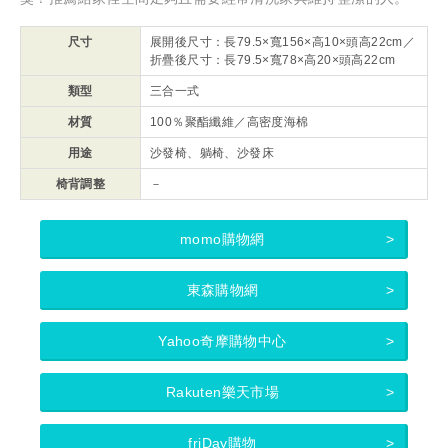
尺寸
展開後尺寸：長79.5×寬156×高10×頭高22cm／
折疊後尺寸：長79.5×寬78×高20×頭高22cm
類型
三合一式
材質
100％聚酯纖維／高密度海棉
用途
沙發椅、躺椅、沙發床
椅背調整
－
momo購物網
東森購物網
Yahoo奇摩購物中心
Rakuten樂天市場
friDay購物