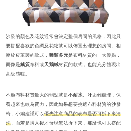
沙發的顏色及花紋通常會決定整個房間的風格，因此只
要搭配喜歡的色調及花紋就可以佈置出理想的房間。相
較於皮革製的款式，
種類多元
是布料材質的一大優點，
而像是
絨質
布料或
天鵝絨
材質的款式，也能充分體現出
高級感喔。
不過布料材質最大的弱點就是
不耐水
、汙垢難處理，保
養起來也較為費力，因此如果想要挑選布料材質的沙發
椅，小編建議可以
優先注意商品的表布是否可拆下來清
洗
，而若是購入後才發現無法拆下來，那麼也可以搭配