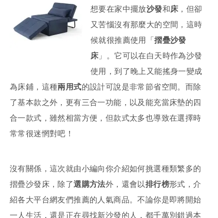
想要在家中擺放
沙發
和
床
，但卻
又苦惱沒有那麼大的空間，這時
候就很推薦使用「
摺疊沙發
床
」。它可以在白天時作為沙發
使用，到了晚上又能搖身一變成
為床鋪，這種
兩用式
的設計可說是非常節省空間。而除
了基本款之外，更有三合一功能，以及能充當床墊的四
合一款式，雖然相當方便，但款式太多也導致在選擇時
常常很迷惘對吧！
沒有關係，這次就由小編向你介紹如何挑選種類繁多的
摺疊沙發床，除了
選購方法
外，還會以
排行榜
形式，介
紹各大平台網友們推薦的人氣商品。不論你是即將開始
一人生活，還是正在尋找新沙發的人，都千萬別錯過本