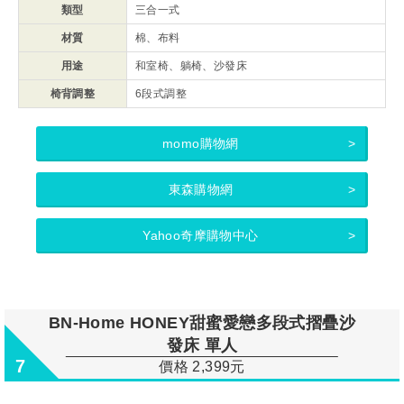
類型
三合一式
材質
棉、布料
用途
和室椅、躺椅、沙發床
椅背調整
6段式調整
momo購物網
東森購物網
Yahoo奇摩購物中心
BN-Home HONEY甜蜜愛戀多段式摺疊沙
發床 單人
7
價格 2,399元