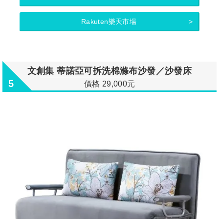
Rakuten樂天市場
文創集 蒂諾亞可拆洗棉滌布沙發／沙發床
5
價格 29,000元