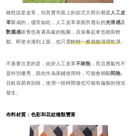
雖然說是皮革，但其實市面上的款式大部分都是
人工皮
革
製成的，儘管如此，人工皮革表面所透出的
光滑感
及
艷麗感
依舊也有著高級的氛圍，且保養起來也相當輕
鬆。即使水潑到上面，也只需
輕輕一擦就能清理乾淨
。
不過要注意的是，由於人工皮革
不耐熱
，而且透氣性不
是特別優秀，因此作為床鋪使用時，可能會稍顯
悶熱
。
且較容易有刮痕，使用一段時間後也可能有龜裂的情況
發生。
布料材質：色彩和花紋種類豐富