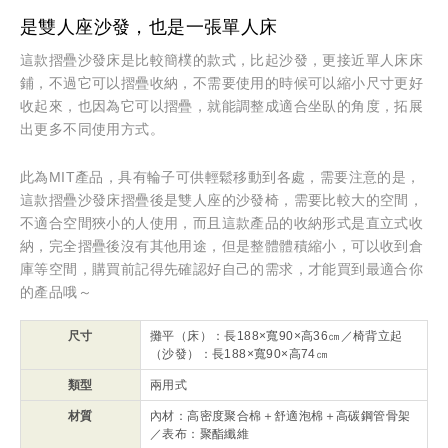
是雙人座沙發，也是一張單人床
這款摺疊沙發床是比較簡樸的款式，比起沙發，更接近單人床床
鋪，不過它可以摺疊收納，不需要使用的時候可以縮小尺寸更好
收起來，也因為它可以摺疊，就能調整成適合坐臥的角度，拓展
出更多不同使用方式。
此為MIT產品，具有輪子可供輕鬆移動到各處，需要注意的是，
這款摺疊沙發床摺疊後是雙人座的沙發椅，需要比較大的空間，
不適合空間狹小的人使用，而且這款產品的收納形式是直立式收
納，完全摺疊後沒有其他用途，但是整體體積縮小，可以收到倉
庫等空間，購買前記得先確認好自己的需求，才能買到最適合你
的產品哦～
尺寸
攤平（床）：長188×寬90×高36㎝／椅背立起
（沙發）：長188×寬90×高74㎝
類型
兩用式
材質
內材：高密度聚合棉＋舒適泡棉＋高碳鋼管骨架
／表布：聚酯纖維