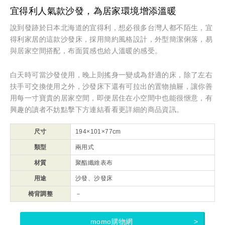
宜得利人氣款沙發，為居家環境增添溫暖
說到發跡於日本北海道的宜得利，想必很多台灣人都不陌生，宜
得利家居的這款沙發床，採用簡約風格設計，外型簡潔俐落，易
與居家空間搭配，布面質感也給人溫暖的感受。
白天時可當沙發使用，晚上則搖身一變成為舒適的床，除了左右
扶手可交換使用之外，沙發床下還有可拉出的置物抽屜，讓你善
用每一寸寶貴的居家空間，即便居住在小空間中也能很愜意，有
興趣的讀者不妨點擊下方連結看看更詳細的商品資訊。
尺寸
194×101×77cm
類型
兩用式
材質
聚酯纖維表布
用途
沙發、沙發床
椅背調整
－
momo購物網