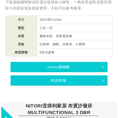
下後就能瞬間變成舒適沙發椅與小椅墊，一椅多用途對居家空間
較小的朋友來說相當實用，不妨可以參考看看。
尺寸
220×80×12cm
類型
三合一式
材質
滌棉布套、高密度泡棉
用途
沙發椅、躺椅、沙發床、小椅墊
椅背調整
5段式調整
momo購物網
蝦皮商城
NITORI宜得利家居 布質沙發床
MULTIFUNCTIONAL 3 DBR