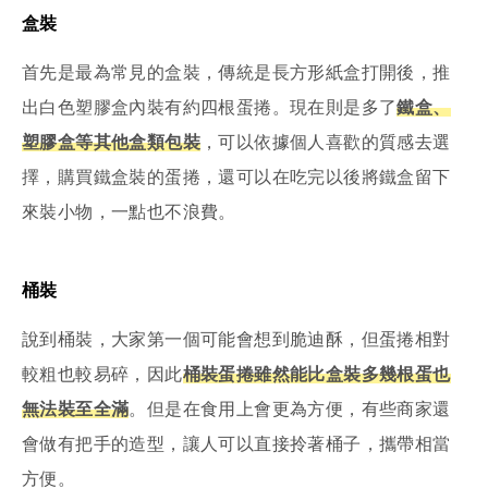
盒裝
首先是最為常見的盒裝，傳統是長方形紙盒打開後，推
出白色塑膠盒內裝有約四根蛋捲。現在則是多了
鐵盒、
塑膠盒等其他盒類包裝
，可以依據個人喜歡的質感去選
擇，購買鐵盒裝的蛋捲，還可以在吃完以後將鐵盒留下
來裝小物，一點也不浪費。
桶裝
說到桶裝，大家第一個可能會想到脆迪酥，但蛋捲相對
較粗也較易碎，因此
桶裝蛋捲雖然能比盒裝多幾根蛋也
無法裝至全滿
。但是在食用上會更為方便，有些商家還
會做有把手的造型，讓人可以直接拎著桶子，攜帶相當
方便。