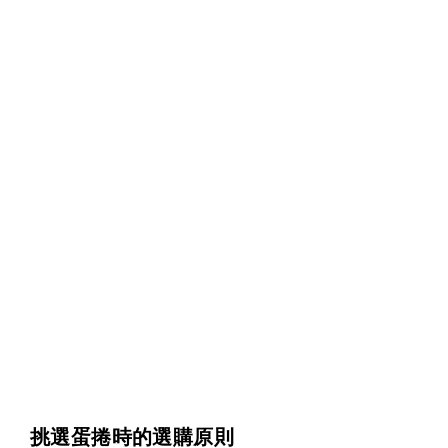
挑選蛋捲時的選購原則