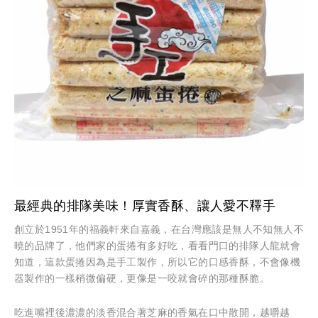
最經典的排隊美味！厚實香酥、讓人愛不釋手
創立於1951年的福義軒來自嘉義，在台灣應該是無人不知無人不
曉的品牌了，他們家的蛋捲有多好吃，看看門口的排隊人龍就會
知道，這款蛋捲因為是手工製作，所以它的口感香酥，不會像機
器製作的一樣稍微偏硬，更像是一咬就會碎的那種酥脆。
吃進嘴裡後濃濃的淡香混合著芝麻的香氣在口中散開，越嚼越