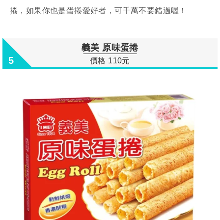
捲，如果你也是蛋捲愛好者，可千萬不要錯過喔！
義美 原味蛋捲
5
價格 110元