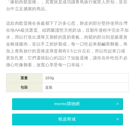
「爆餡肉鬆蛋捲」，其實就是成功讓青鳥旅行被眾人所知，並在
台中立足擴展的商品。
這款肉鬆蛋捲在各處都下了許多心思，餅皮的部分堅持使用台灣
在地AA級洗選蛋、紐西蘭護照天然奶油，且製作過程中完全不加
水，用以打造出濃厚又香醇的蛋奶香氣，肉鬆的部分則是嚴選黃
金豬後腿肉，並以手工烘炒製成，每一口吃起來都鹹香酥脆，再
加上青鳥旅行的蛋捲皮厚度都有0.5公分左右，所以吃起來口感
更加扎實，它們還很貼心的設計了短版蛋捲，讓你在外吃也不必
擔心吃像難看，放寬心享受每一口幸福！
重量
160g
包裝
盒裝
momo購物網
蝦皮商城