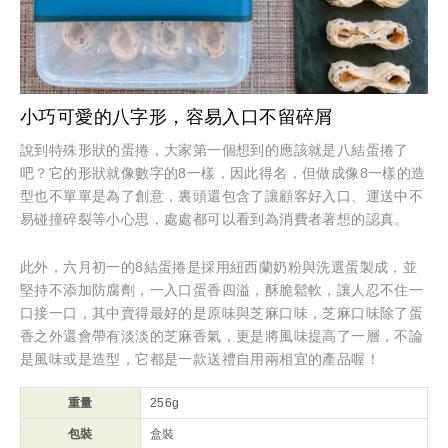
小巧可愛的八字形，容易入口不留碎屑
說到特殊形狀的蛋捲，大家第一個想到的應該就是八結蛋捲了
吧？它的形狀就像數字的8一樣，因此得名，但做成像8一樣的造
型也不單單是為了創意，裏頭還包含了讓顧客好入口、運送中不
易碰撞碎裂等小心思，處處都可以看到為消費者著想的認真。
此外，六月初一的8結蛋捲是採用紐西蘭奶粉與洗選蛋製成，並
堅持不添加防腐劑，一入口蛋香四溢，酥脆鬆軟，讓人忍不住一
口接一口，其中賣得最好的是原味與芝麻口味，芝麻口味除了蛋
香之外還會帶有淡淡的芝麻香氣，更是將風味提高了一層，不論
是風味或是造型，它都是一款送禮自用兩相宜的產品喔！
重量
256g
包裝
盒裝