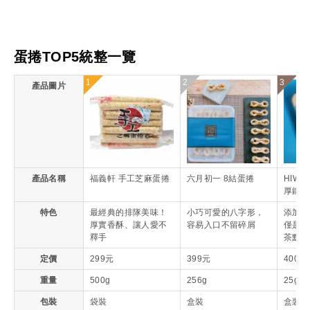
蛋捲TOP5統整一覽
1
2
3
產品圖片
產品名稱
福義軒 手工芝麻蛋捲
六月初一 8結蛋捲
HIWA
厚鐵觀
特色
最經典的排隊美味！
小巧可愛的八字形，
添加茶
厚實香酥、讓人愛不
容易入口不留碎屑
僅是甜
釋手
茶點
定價
299元
399元
400元
重量
500g
256g
25g x
包裝
袋裝
盒裝
盒裝