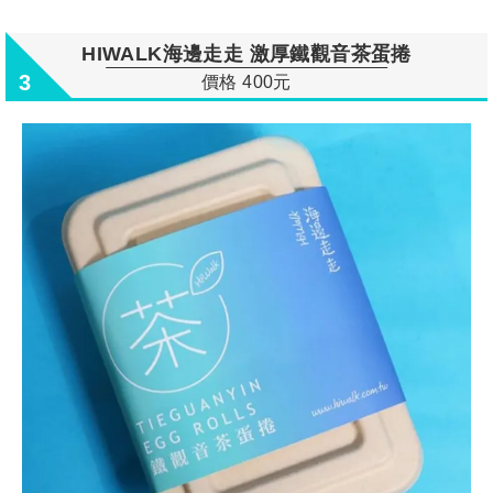
HIWALK海邊走走 激厚鐵觀音茶蛋捲
3
價格 400元