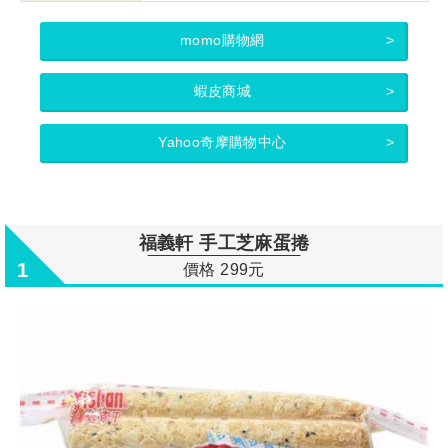
momo購物網
蝦皮商城
Yahoo奇摩購物中心
福義軒 手工芝麻蛋捲
1
價格 299元