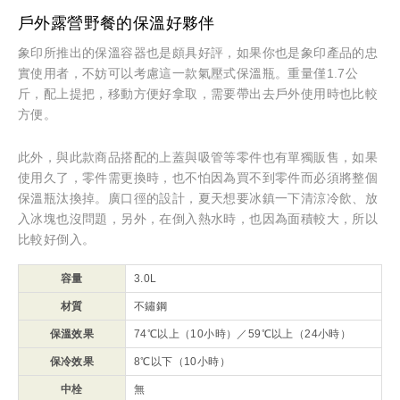
戶外露營野餐的保溫好夥伴
象印所推出的保溫容器也是頗具好評，如果你也是象印產品的忠
實使用者，不妨可以考慮這一款氣壓式保溫瓶。重量僅1.7公
斤，配上提把，移動方便好拿取，需要帶出去戶外使用時也比較
方便。
此外，與此款商品搭配的上蓋與吸管等零件也有單獨販售，如果
使用久了，零件需更換時，也不怕因為買不到零件而必須將整個
保溫瓶汰換掉。廣口徑的設計，夏天想要冰鎮一下清涼冷飲、放
入冰塊也沒問題，另外，在倒入熱水時，也因為面積較大，所以
比較好倒入。
容量
3.0L
材質
不鏽鋼
保溫效果
74℃以上（10小時）／59℃以上（24小時）
保冷效果
8℃以下（10小時）
中栓
無