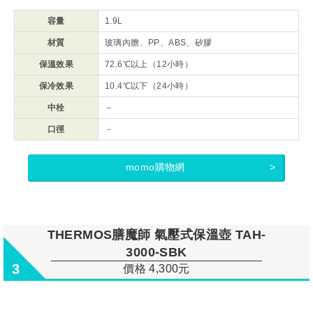
容量
1.9L
材質
玻璃內膽、PP、ABS、矽膠
保溫效果
72.6℃以上（12小時）
保冷效果
10.4℃以下（24小時）
中栓
－
口徑
－
momo購物網
THERMOS膳魔師 氣壓式保溫壺 TAH-
3000-SBK
3
價格 4,300元