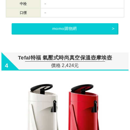
中栓
－
口徑
－
momo購物網
Tefal特福 氣壓式時尚真空保溫壺摩埃壺
4
價格 2,424元