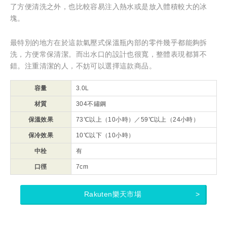
了方便清洗之外，也比較容易注入熱水或是放入體積較大的冰
塊。
最特別的地方在於這款氣壓式保溫瓶內部的零件幾乎都能夠拆
洗，方便常保清潔。而出水口的設計也很寬，整體表現都算不
錯。注重清潔的人，不妨可以選擇這款商品。
容量
3.0L
材質
304不鏽鋼
保溫效果
73℃以上（10小時）／59℃以上（24小時）
保冷效果
10℃以下（10小時）
中栓
有
口徑
7cm
Rakuten樂天市場