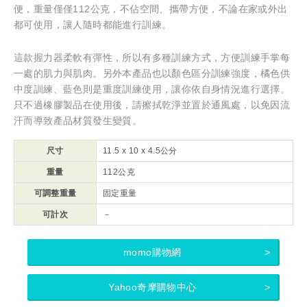
便，重量僅僅112公克，不佔空間、攜帶方便，不論在家或外出
都可使用，讓人隨時都能進行訓練。
這款握力器柔軟有彈性，所以有多種訓練方式，方便訓練手掌每
一處的肌力與肌肉。另外本產品也以顏色區分訓練強度，橘色供
中度訓練、藍色則是重度訓練使用，讓你依自身情況進行選擇。
只不過橡膠製品在使用後，請擦拭乾淨並置於通風處，以免因流
汗而導致產品材質發生變質。
尺寸
11.5 x 10 x 4.5公分
重量
112公克
可調整重量
固定重量
可計次
－
momo購物網
Yahoo奇摩購物中心