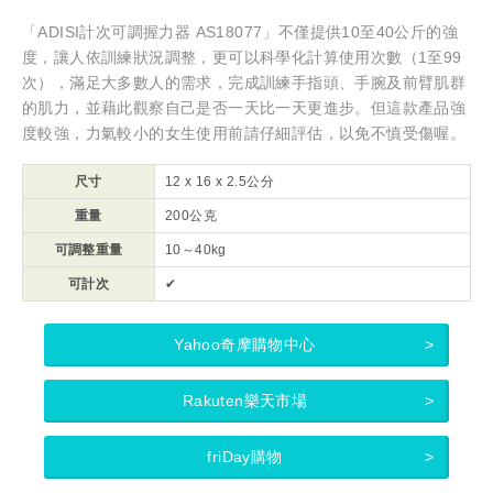
「ADISI計次可調握力器 AS18077」不僅提供10至40公斤的強
度，讓人依訓練狀況調整，更可以科學化計算使用次數（1至99
次），滿足大多數人的需求，完成訓練手指頭、手腕及前臂肌群
的肌力，並藉此觀察自己是否一天比一天更進步。但這款產品強
度較強，力氣較小的女生使用前請仔細評估，以免不慎受傷喔。
尺寸
12 x 16 x 2.5公分
重量
200公克
可調整重量
10～
40kg
可計次
✔
Yahoo奇摩購物中心
Rakuten樂天市場
friDay購物