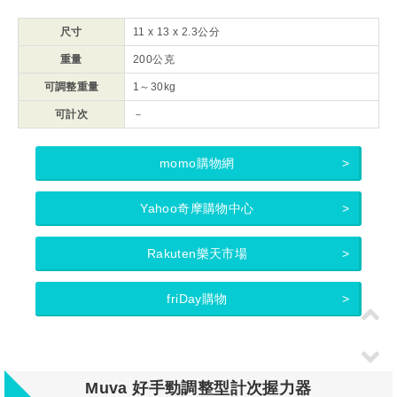
尺寸
11 x 13 x 2.3公分
重量
200公克
可調整重量
1～
30kg
可計次
－
momo購物網
Yahoo奇摩購物中心
Rakuten樂天市場
friDay購物
Muva 好手勁調整型計次握力器