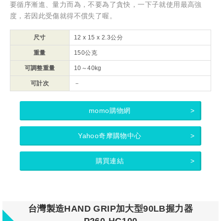
要循序漸進、量力而為，不要為了貪快，一下子就使用最高強
度，若因此受傷就得不償失了喔。
尺寸
12 x 15 x 2.3公分
重量
150公克
可調整重量
10～
40kg
可計次
－
momo購物網
Yahoo奇摩購物中心
購買連結
台灣製造HAND GRIP加大型90LB握力器
P260-HG100