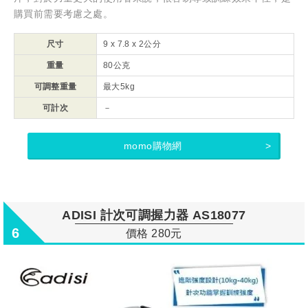
購買前需要考慮之處。
尺寸
9 x 7.8 x 2公分
重量
80公克
可調整重量
最大
5kg
可計次
－
momo購物網
ADISI 計次可調握力器 AS18077
6
價格 280元