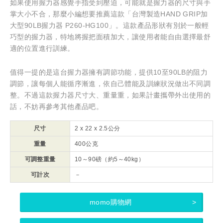
如果使用握力器感覺手指受到壓迫，可能就是握力器的尺寸與手
掌大小不合，那麼小編想要推薦這款「台灣製造HAND GRIP加
大型90LB握力器 P260-HG100」。這款產品形狀有別於一般輕
巧型的握力器，特地將握把面積加大，讓使用者能自由選擇最舒
適的位置進行訓練。
值得一提的是這台握力器擁有調節功能，提供10至90LB的阻力
調節，讓每個人能循序漸進，依自己體能及訓練狀況做出不同調
整。不過這款握力器尺寸大、重量重，如果計畫攜帶外出使用的
話，不妨再參考其他產品吧。
尺寸
2 x 22 x 2.5公分
重量
400公克
可調整重量
10～90磅（約5～40kg）
可計次
－
momo購物網