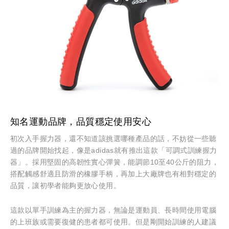
知名運動品牌，品質穩定使用安心
初次入手握力器，還不知道該挑選哪種產品的話，不妨從一些聽
過的品牌開始找起，像是adidas就有推出這款「可調式訓練握力
器」。採用堅固的高韌性實心彈簧，能調節10至40公斤的阻力，
搭配觸感舒適且防滑的橡膠手柄，再加上大廠牌也有相對穩定的
品質，讓初學者能夠更放心使用。
這款以單手訓練為主的握力器，無論是運動員、長時間使用電腦
的上班族或需要復健的患者都可使用。但是剛開始訓練的人建議