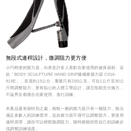
無段式連桿設計，微調阻力更方便
小巧輕便的握力器，向來是許多人喜歡在家使用的健身器材。這
款「BODY SCULPTURE HAND GRIP爆橘拳握力器 C016-
918E」，長度約13公分，重量只有200公克，可在1公斤至30公
斤間調整阻力，更有貼心的人體工學設計，讓五指能充分施力，
不論男女都適合在家使用、進行訓練。
本產品還有個特別之處，相較一般的握力器只有一種阻力，無法
滿足多數人的訓練需求，這款握力器不僅可以調整阻力，更使用
連桿原理，讓你可以輕鬆微調阻力，隨時都能依照自己的訓練步
伐調整訓練強度。