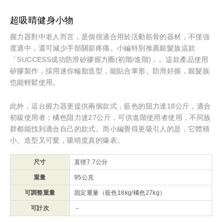
超吸晴健身小物
握力器對中老人而言，是個很適合用於活動筋骨的器材，不僅強
度適中，還可減少手部關節疼痛。小編特別推薦銀髮族這款
「SUCCESS成功防滑矽膠握力圈(初階/進階)」。這款產品使用
矽膠製作，採用迷你輪胎造型，能貼合掌形、防滑好握，銀髮族
也能輕鬆使用。
此外，這台握力器更提供兩個款式，藍色的阻力達18公斤，適合
初級使用者；橘色阻力達27公斤，可供進階使用者使用，不同族
群都能找到適合自己的款式。而小編覺得更吸引人的是，它體積
小、造型又可愛，吸晴度真的爆表。
尺寸
直徑7.7公分
重量
95公克
可調整重量
固定重量（藍色
18kg/
橘色
27kg
）
可計次
－