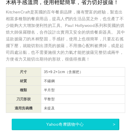
木柄手感溫潤，使用輕鬆簡單，省力切好披薩！
KitchenCraft是英國的百年餐廚品牌，擁有豐富的經驗，製造出
相當多種類的餐廚用品，提高人們的生活品質之外，也生產了不
少能夠大大增加便利性的工具。Paul Hollywood系列和英國的烘
焙大師保羅聯名，合作設計出實用又安全的烘焙餐廚器具。 其中
這款披薩刀的木柄堅固，手感好，使用上也很簡單，只要左右搖
擺下壓，就能切割出漂亮的披薩，不用擔心配料被擠掉，或是起
司四處沾黏，也不需要施很大的力氣才能把披薩完整切成兩半，
方便省力又能切出期待的形狀，很值得推薦！
尺寸
35×9.2×1cm（含握把）
材質
不鏽鋼
種類
半月型
刀刃形狀
平整型
適用洗碗機
未提及
Yahoo奇摩購物中心