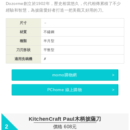
Dozorme創立於1902年，歷史相當悠久，代代相傳累積了不少
經驗和智慧，為披薩愛好者打造一把美觀又好用的刀。
尺寸
－
材質
不鏽鋼
種類
半月型
刀刃形狀
平整型
適用洗碗機
✗
momo購物網
PChome 線上購物
KitchenCraft Paul木柄披薩刀
2
價格 608元