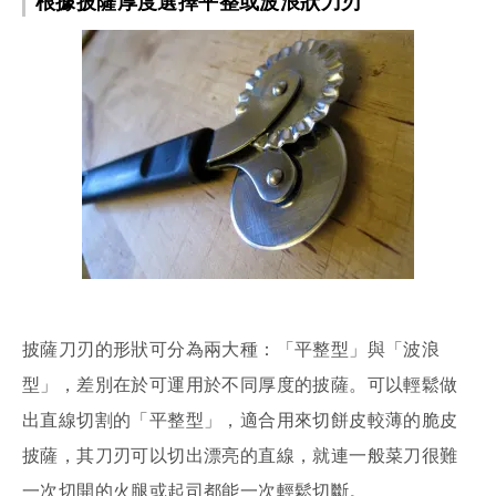
根據披薩厚度選擇平整或波浪狀刀刃
披薩刀刃的形狀可分為兩大種：「平整型」與「波浪
型」，差別在於可運用於不同厚度的披薩。可以輕鬆做
出直線切割的「平整型」，適合用來切餅皮較薄的脆皮
披薩，其刀刃可以切出漂亮的直線，就連一般菜刀很難
一次切開的火腿或起司都能一次輕鬆切斷。