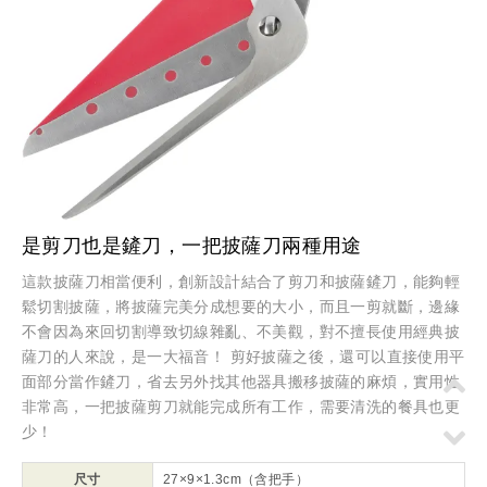
是剪刀也是鏟刀，一把披薩刀兩種用途
這款披薩刀相當便利，創新設計結合了剪刀和披薩鏟刀，能夠輕
鬆切割披薩，將披薩完美分成想要的大小，而且一剪就斷，邊緣
不會因為來回切割導致切線雜亂、不美觀，對不擅長使用經典披
薩刀的人來說，是一大福音！ 剪好披薩之後，還可以直接使用平
面部分當作鏟刀，省去另外找其他器具搬移披薩的麻煩，實用性
非常高，一把披薩剪刀就能完成所有工作，需要清洗的餐具也更
少！
尺寸
27×9×1.3cm（含把手）