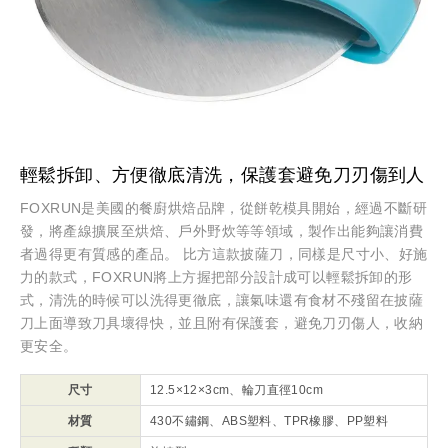
輕鬆拆卸、方便徹底清洗，保護套避免刀刃傷到人
FOXRUN是美國的餐廚烘焙品牌，從餅乾模具開始，經過不斷研
發，將產線擴展至烘焙、戶外野炊等等領域，製作出能夠讓消費
者過得更有質感的產品。 比方這款披薩刀，同樣是尺寸小、好施
力的款式，FOXRUN將上方握把部分設計成可以輕鬆拆卸的形
式，清洗的時候可以洗得更徹底，讓氣味還有食材不殘留在披薩
刀上面導致刀具壞得快，並且附有保護套，避免刀刃傷人，收納
更安全。
尺寸
12.5×12×3cm、輪刀直徑10cm
材質
430不鏽鋼、ABS塑料、TPR橡膠、PP塑料