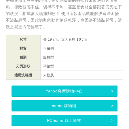
乎都會放上滿滿的起司，在切割披薩的時候經常會遇到起司沾
黏，導致觀感不佳、切得不平均，甚至是食材全部跟著刀刃扯下
的狀況，相當讓人頭痛對吧？ 使用這款產品就能解決這些困擾，
不沾黏起司，因此切割的動作俐落乾淨，也因為不沾黏起司，清
洗上就更方便輕鬆了。
尺寸
長 19 cm、滾刀直徑 10 cm
材質
不鏽鋼
種類
旋轉型
刀刃形狀
平整型
適用洗碗機
未提及
Yahoo奇摩購物中心
momo購物網
PChome 線上購物