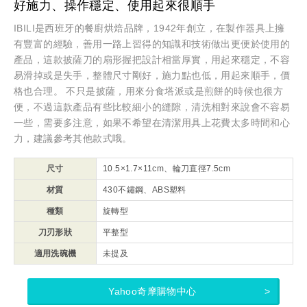
好施力、操作穩定、使用起來很順手
IBILI是西班牙的餐廚烘焙品牌，1942年創立，在製作器具上擁
有豐富的經驗，善用一路上習得的知識和技術做出更便於使用的
產品，這款披薩刀的扇形握把設計相當厚實，用起來穩定，不容
易滑掉或是失手，整體尺寸剛好，施力點也低，用起來順手，價
格也合理。 不只是披薩，用來分食塔派或是煎餅的時候也很方
便，不過這款產品有些比較細小的縫隙，清洗相對來說會不容易
一些，需要多注意，如果不希望在清潔用具上花費太多時間和心
力，建議參考其他款式哦。
尺寸
10.5×1.7×11cm、輪刀直徑7.5cm
材質
430不鏽鋼、ABS塑料
種類
旋轉型
刀刃形狀
平整型
適用洗碗機
未提及
Yahoo奇摩購物中心