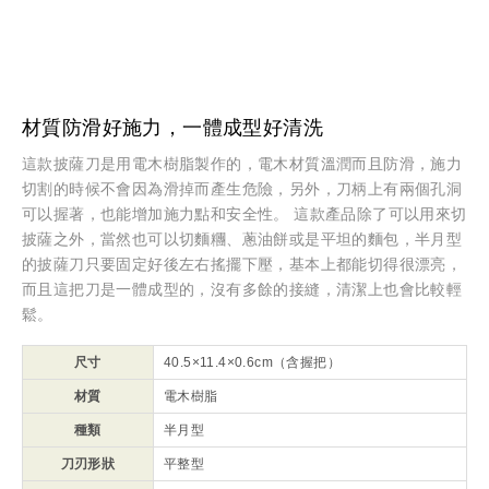
材質防滑好施力，一體成型好清洗
這款披薩刀是用電木樹脂製作的，電木材質溫潤而且防滑，施力
切割的時候不會因為滑掉而產生危險，另外，刀柄上有兩個孔洞
可以握著，也能增加施力點和安全性。 這款產品除了可以用來切
披薩之外，當然也可以切麵糰、蔥油餅或是平坦的麵包，半月型
的披薩刀只要固定好後左右搖擺下壓，基本上都能切得很漂亮，
而且這把刀是一體成型的，沒有多餘的接縫，清潔上也會比較輕
鬆。
尺寸
40.5×11.4×0.6cm（含握把）
材質
電木樹脂
種類
半月型
刀刃形狀
平整型