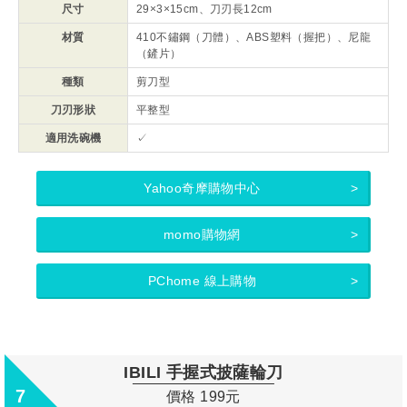
尺寸
29×3×15cm、刀刃長12cm
材質
410不鏽鋼（刀體）、ABS塑料（握把）、尼龍
（鏟片）
種類
剪刀型
刀刃形狀
平整型
適用洗碗機
✓
Yahoo奇摩購物中心
momo購物網
PChome 線上購物
IBILI 手握式披薩輪刀
7
價格 199元