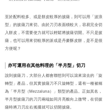
至於配料較多、或是餅皮較厚的披薩，則可以用「波浪
型」的披薩刀來切。由於刀刃表面積較大，容易完全切
入餅皮，不需要使力就可以輕鬆將披薩切開。不只是披
薩，也可以用來切較厚的派或是丹麥酥皮餅，是不是很
方便呢？
亦可運用在其他料理的「半月型」切刀
說到披薩刀，大部分人都會聯想到可以滾來滾去的「旋
轉型」產品，但其實披薩刀不只旋轉型，還有一種被稱
為「半月型（Mezzaluna）」類型的產品。正如其名，
半月型披薩刀的刀刃兩端如同月亮般向上微彎，在切披
薩時將刀刃左右搖擺就可以切開披薩。